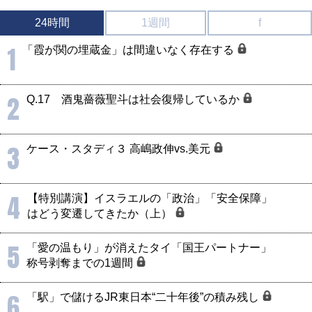
24時間
1週間
f
1
「霞が関の埋蔵金」は間違いなく存在する
2
Q.17 酒鬼薔薇聖斗は社会復帰しているか
3
ケース・スタディ３ 高嶋政伸vs.美元
4
【特別講演】イスラエルの「政治」「安全保障」
はどう変遷してきたか（上）
5
「愛の温もり」が消えたタイ「国王パートナー」
称号剥奪までの1週間
6
「駅」で儲けるJR東日本“二十年後”の積み残し