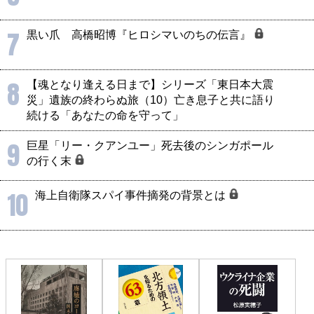
7
黒い爪 高橋昭博『ヒロシマいのちの伝言』
8
【魂となり逢える日まで】シリーズ「東日本大震
災」遺族の終わらぬ旅（10）亡き息子と共に語り
続ける「あなたの命を守って」
9
巨星「リー・クアンユー」死去後のシンガポール
の行く末
10
海上自衛隊スパイ事件摘発の背景とは