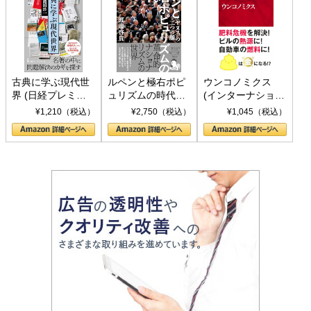
古典に学ぶ現代世
ルペンと極右ポピ
ウンコノミクス
界 (日経プレミア
ュリズムの時代：
(インターナショナ
シリーズ)
〈ヤヌス〉の二つ
ル新書)
¥1,210（税込）
¥2,750（税込）
¥1,045（税込）
の顔