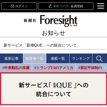
ログイン
初めての方
会員登録
お知らせ
新サービス「新潮QUE」への統合について
最新記事
執筆者一覧
連載一覧
ランキング
#中東動乱の深層
#トランプ2.0のアメリカ
#習近平体制の光