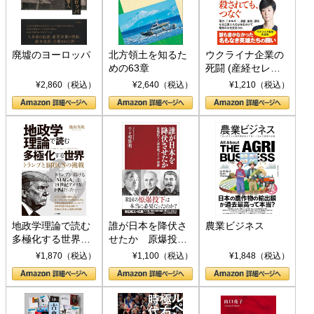
廃墟のヨーロッパ
北方領土を知るた
ウクライナ企業の
めの63章
死闘 (産経セレク
ト S 039)
¥2,860（税込）
¥2,640（税込）
¥1,210（税込）
地政学理論で読む
誰が日本を降伏さ
農業ビジネス
多極化する世界：
せたか 原爆投
トランプとBRICS
下、ソ連参戦、そ
¥1,870（税込）
¥1,100（税込）
¥1,848（税込）
の挑戦
して聖断 (PHP新
書)