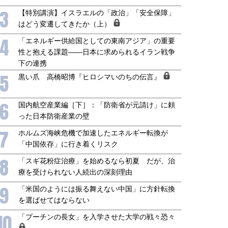
3
【特別講演】イスラエルの「政治」「安全保障」
はどう変遷してきたか（上）
4
「エネルギー供給国としての東南アジア」の重要
性と抱える課題――日本に求められるイラン戦争
下の連携
5
黒い爪 高橋昭博『ヒロシマいのちの伝言』
6
国内航空産業編［下］：「防衛省が元請け」に頼
った日本防衛産業の壁
7
ホルムズ海峡危機で加速したエネルギー転換が
「中国依存」に行き着くリスク
8
「スギ花粉症治療」を始めるなら初夏 だが、治
療を受けられない人続出の深刻理由
9
「米国のようには振る舞えない中国」に方針転換
を選ばせてはならない
10
「プーチンの長女」を入学させた大学の戦々恐々