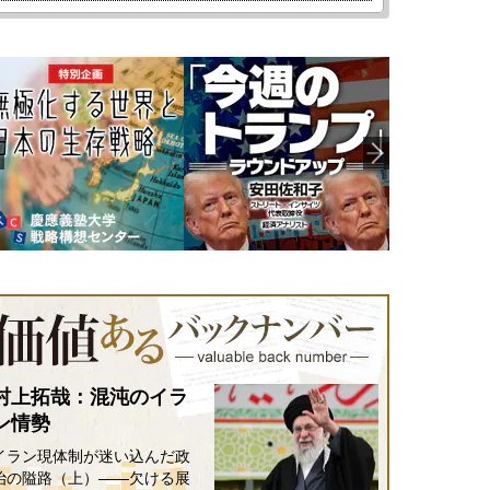
村上拓哉：混沌のイラ
ン情勢
イラン現体制が迷い込んだ政
治の隘路（上）――欠ける展