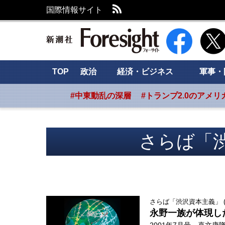
RSS
国際情報サイト
新潮社 Foresig
TOP
政治
経済・ビジネス
軍事・
#中東動乱の深層
#トランプ2.0のアメリ
さらば「
さらば「渋沢資本主義」 (1
永野一族が体現し