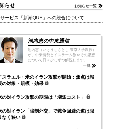
知らせ
お知らせ一覧
新サービス「新潮QUE」への統合について
池内恵の中東通信
池内恵（いけうちさとし 東京大学教授）
が、中東情勢とイスラーム教やその思想
について日々少しずつ解説します。
一覧
イスラエル・米のイラン攻撃が開始：焦点は報
復の対象・規模・効果
米の対イラン攻撃の期限は「増派コスト」
米の対イラン「強制外交」で戦争回避の道は限
りなく狭い