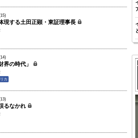
5)
体現する土田正顕・東証理事長
隆
4)
財界の時代」
隆
リカ
3)
誤るなかれ
胎動するゲームチェンジャー「南鳥島レ
隆
か 核融
アアース泥」――日米欧豪による新たな
後の「世
サプライチェーン｜中村謙太郎・東京大
院新領域
学エネルギー・資源フロンティアセンタ