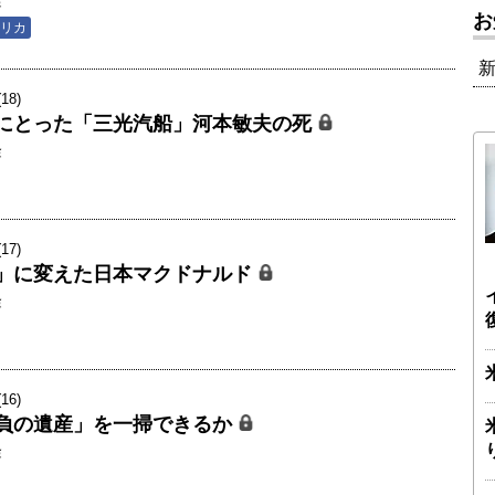
隆
お
リカ
8)
にとった「三光汽船」河本敏夫の死
隆
7)
」に変えた日本マクドナルド
隆
6)
負の遺産」を一掃できるか
隆