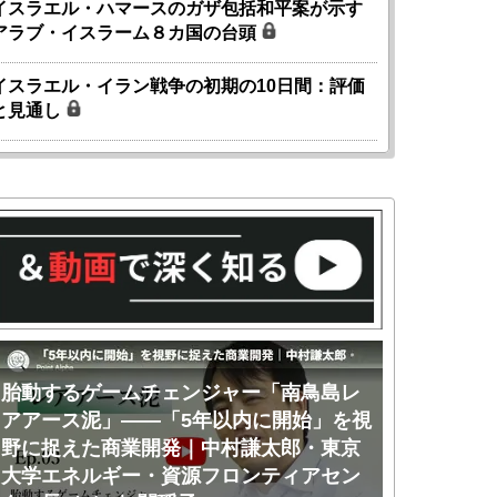
イスラエル・ハマースのガザ包括和平案が示す
アラブ・イスラーム８カ国の台頭
イスラエル・イラン戦争の初期の10日間：評価
と見通し
胎動するゲームチェンジャー「南鳥島レ
胎動するゲ
アアース泥」――「5年以内に開始」を視
アアース泥
野に捉えた商業開発｜中村謙太郎・東京
のか｜中村
大学エネルギー・資源フロンティアセン
ー・資源フ