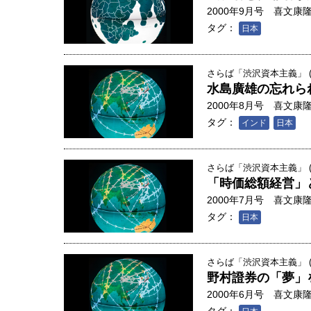
2000年9月号
喜文康
タグ：
日本
さらば「渋沢資本主義」 (
水島廣雄の忘れら
2000年8月号
喜文康
タグ：
インド
日本
さらば「渋沢資本主義」 (
「時価総額経営」
2000年7月号
喜文康
タグ：
日本
さらば「渋沢資本主義」 (
野村證券の「夢」
2000年6月号
喜文康