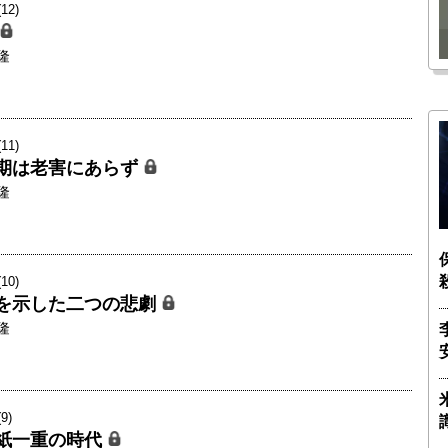
瑶子
ー長（4）｜ 関瑶子
2)
隆
1)
期は老害にあらず
隆
0)
を示した二つの悲劇
隆
9)
紙一重の時代