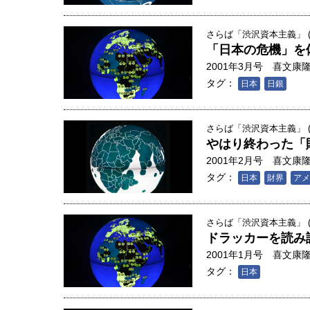
さらば「渋沢資本主義」 (1
「日本の危機」を
2001年3月号
喜文康
タグ：
日本
日銀
さらば「渋沢資本主義」 (1
やはり終わった「
2001年2月号
喜文康
タグ：
日本
財界
アメ
さらば「渋沢資本主義」 (1
ドラッカーを読み
2001年1月号
喜文康
人は「地上の太陽」を手にする
タグ：
日本
合発電の現在地――実現・普及
界像」｜江尻晶・東京大学大学