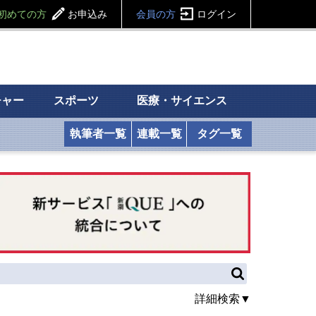
初めての方
お申込み
会員の方
ログイン
チャー
スポーツ
医療・サイエンス
執筆者一覧
連載一覧
タグ一覧
詳細検索▼