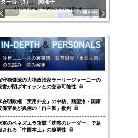
ター長（3）｜ 関瑶子
関瑶子
保守穏健派の大物政治家ラーリージャーニーの
殺害が閉ざすイランとの交渉可能性
李在明政権「実用外交」の中核、魏聖洛・国家
安保室長が異例の「自主派」批判
米軍のベネズエラ攻撃「沈黙のレーダー」で意
識される「中国本土」の脆弱性