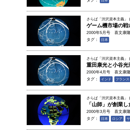
タグ：
日本
さらば「渋沢資本主義」 (
ゲーム機市場の戦
2000年5月号
喜文康
タグ：
日本
さらば「渋沢資本主義」 (
重田康光と小谷光
2000年4月号
喜文康
タグ：
インド
フランス
さらば「渋沢資本主義」 (
「山師」が創業し
2000年3月号
喜文康
タグ：
日本
ロシア
サ