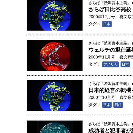
創成科学研究科教授（4）｜ 関
さらば「渋沢資本主義」 (1
さらば日比谷高校
2000年12月号
喜文康
タグ：
日本
さらば「渋沢資本主義」 (1
ウェルチの退任延
2000年11月号
喜文康
タグ：
アメリカ
日本
さらば「渋沢資本主義」 (1
日本的経営の転機
2000年10月号
喜文康
タグ：
日本
日銀
さらば「渋沢資本主義」 (
成功者と犯罪者が