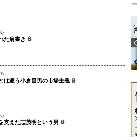
隆
8)
れた肩書き
隆
7)
とは違う小倉昌男の市場主義
隆
6)
を支えた志茂明という男
隆