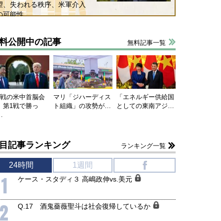
望、失われる秩序、米軍介入
の可能性
料公開中の記事
無料記事一覧
連戦の米中首脳会
マリ「ジハーディス
「エネルギー供給国
、第1戦で勝っ
ト組織」の攻勢が…
としての東南アジ…
…
目記事ランキング
ランキング一覧
24時間
1週間
f
1
ケース・スタディ３ 高嶋政伸vs.美元
2
Q.17 酒鬼薔薇聖斗は社会復帰しているか