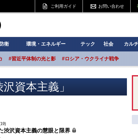
ご利用ガイド
お問い合わせ
ht フォーサイト
防衛
環境・エネルギー
テック
社会
カル
カ
#習近平体制の光と影
#ロシア・ウクライナ戦争
渋沢資本主義」
9)
た渋沢資本主義の慧眼と限界