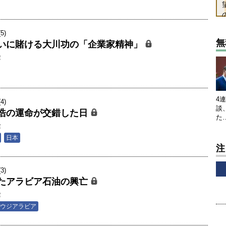
5)
無
いに賭ける大川功の「企業家精神」
隆
4
4)
談
浩の運命が交錯した日
た
隆
日本
注
3)
たアラビア石油の興亡
隆
ウジアラビア