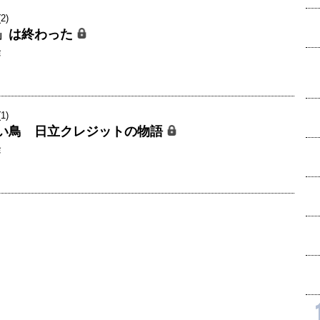
2)
」は終わった
隆
1)
い鳥 日立クレジットの物語
隆