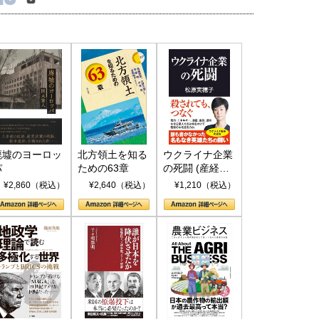
廃墟のヨーロッ
北方領土を知る
ウクライナ企業
パ
ための63章
の死闘 (産経セ
レクト S 039)
¥2,860（税込）
¥2,640（税込）
¥1,210（税込）