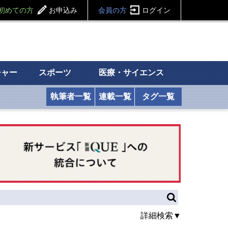
初めての方
お申込み
会員の方
ログイン
チャー
スポーツ
医療・サイエンス
執筆者一覧
連載一覧
タグ一覧
詳細検索▼