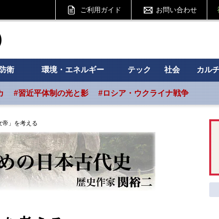
ご利用ガイド
お問い合わせ
ht フォーサイト
防衛
環境・エネルギー
テック
社会
カル
カ
#習近平体制の光と影
#ロシア・ウクライナ戦争
女帝」を考える