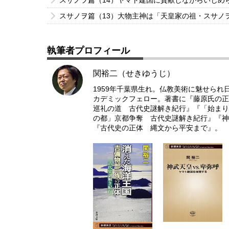
スサノヲ篇（14）ヤマト建国に貢献しながらいじめ
スサノヲ篇（13）大物主神は「天皇家の祖・スサノ
執筆者プロフィール
関裕二（せきゆうじ）
1959年千葉県生れ。仏教美術に魅せら
カデミックフェロー。著書に『藤原氏の正
巡礼の道 古代史謎解き紀行』『「始まり
の都」京都争奪 古代史謎解き紀行』『神武
『古代史の正体 縄文から平安まで』。