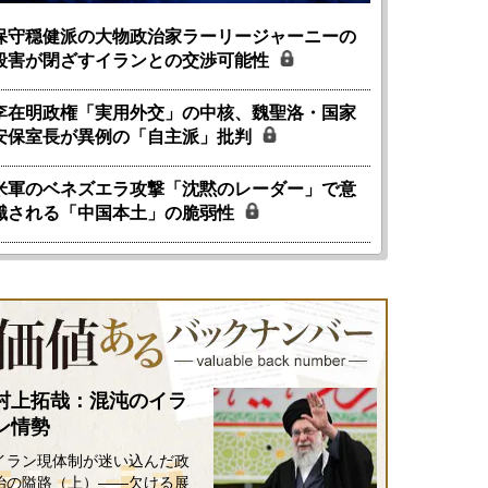
保守穏健派の大物政治家ラーリージャーニーの
殺害が閉ざすイランとの交渉可能性
李在明政権「実用外交」の中核、魏聖洛・国家
安保室長が異例の「自主派」批判
米軍のベネズエラ攻撃「沈黙のレーダー」で意
識される「中国本土」の脆弱性
村上拓哉：混沌のイラ
ン情勢
イラン現体制が迷い込んだ政
治の隘路（上）――欠ける展