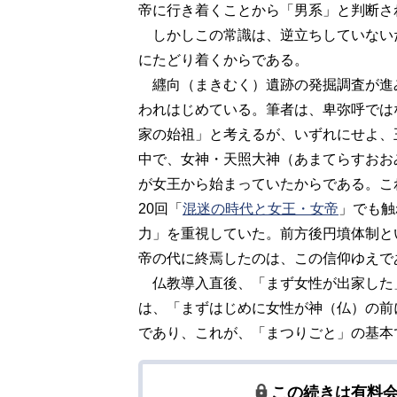
帝に行き着くことから「男系」と判断さ
しかしこの常識は、逆立ちしていない
にたどり着くからである。
纒向（まきむく）遺跡の発掘調査が進
われはじめている。筆者は、卑弥呼では
家の始祖」と考えるが、いずれにせよ、
中で、女神・天照大神（あまてらすおお
が女王から始まっていたからである。こ
20回「
混迷の時代と女王・女帝
」でも触
力」を重視していた。前方後円墳体制と
帝の代に終焉したのは、この信仰ゆえで
仏教導入直後、「まず女性が出家した
は、「まずはじめに女性が神（仏）の前
であり、これが、「まつりごと」の基本
この続きは有料