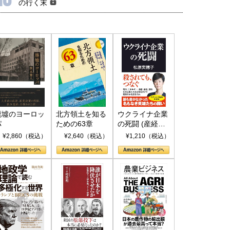
の行く末
6年5月15日
2026年5月14日
廃墟のヨーロッ
北方領土を知る
ウクライナ企業
パ
ための63章
の死闘 (産経セ
レクト S 039)
¥2,860（税込）
¥2,640（税込）
¥1,210（税込）