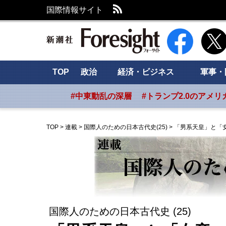
RSS
国際情報サイト
新潮社 Foresig
TOP
政治
経済・ビジネス
軍事・
#中東動乱の深層
#トランプ2.0のアメリ
TOP
>
連載
>
国際人のための日本古代史(25)
>
「男系天皇」と「
国際人のための日本古代史 (25)