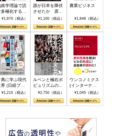
地政学理論で読
誰が日本を降伏
農業ビジネス
む多極化する世
させたか 原爆
界：トランプと
投下、ソ連参
¥1,870（税込）
¥1,100（税込）
¥1,848（税込）
RICSの挑戦
戦、そして聖断
(PHP新書)
古典に学ぶ現代
ルペンと極右ポ
ウンコノミクス
世界 (日経プレ
ピュリズムの時
(インターナシ
ミアシリーズ)
代：〈ヤヌス〉
ョナル新書)
¥1,210（税込）
¥2,750（税込）
¥1,045（税込）
の二つの顔