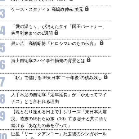
3
ケース・スタディ３ 高嶋政伸vs.美元
4
「愛の温もり」が消えたタイ「国王パートナー」
称号剥奪までの1週間
5
黒い爪 高橋昭博『ヒロシマいのちの伝言』
6
海上自衛隊スパイ事件摘発の背景とは
7
「駅」で儲けるJR東日本“二十年後”の積み残し
8
人手不足の自衛隊「定年延長」が「かえってマイ
ナス」とも言われる理由
9
【魂となり逢える日まで】シリーズ「東日本大震
国にも理解してほしい「極東
ホルムズ海峡危機で加速したエ
災」遺族の終わらぬ旅（10）亡き息子と共に語り
905年体制」における日米韓安
ネルギー転換が「中国依存」に
続ける「あなたの命を守って」
保障協力の意味
行き着くリスク
10
巨星「リー・クアンユー」死去後のシンガポール
和泰明
小山堅