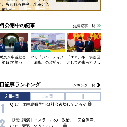
望、失われる秩序、米軍介入
の可能性
料公開中の記事
無料記事一覧
連戦の米中首脳会
マリ「ジハーディス
「エネルギー供給国
、第1戦で勝っ
ト組織」の攻勢が…
としての東南アジ…
…
目記事ランキング
ランキング一覧
24時間
1週間
f
1
Q.17 酒鬼薔薇聖斗は社会復帰しているか
2
【特別講演】イスラエルの「政治」「安全保障」
はどう変遷してきたか（上）