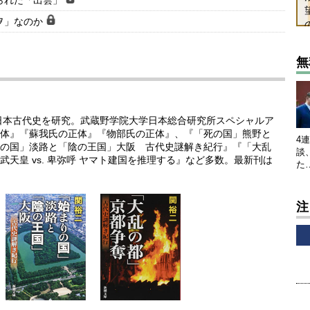
られた「出雲」
ヲ」なのか
無
れ日本古代史を研究。武蔵野学院大学日本総合研究所スペシャルア
体』『蘇我氏の正体』『物部氏の正体』、『「死の国」熊野と
4
の国」淡路と「陰の王国」大阪 古代史謎解き紀行』『「大乱
談
天皇 vs. 卑弥呼 ヤマト建国を推理する』など多数。最新刊は
た
注