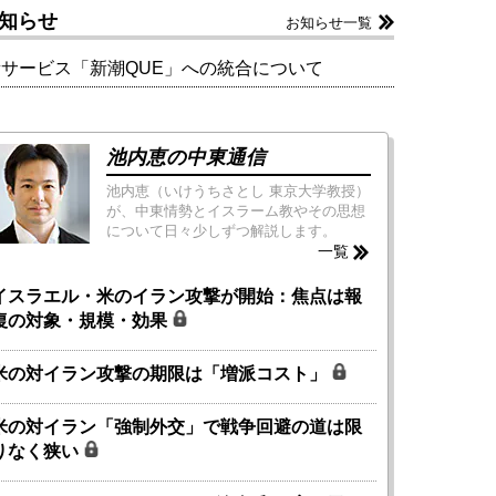
知らせ
お知らせ一覧
新サービス「新潮QUE」への統合について
池内恵の中東通信
池内恵（いけうちさとし 東京大学教授）
が、中東情勢とイスラーム教やその思想
について日々少しずつ解説します。
一覧
イスラエル・米のイラン攻撃が開始：焦点は報
復の対象・規模・効果
米の対イラン攻撃の期限は「増派コスト」
米の対イラン「強制外交」で戦争回避の道は限
りなく狭い