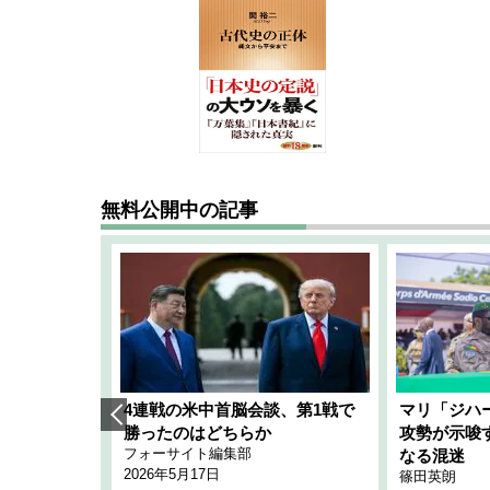
無料公開中の記事
艦隊」構想
4連戦の米中首脳会談、第1戦で
マリ「ジハ
「空白」
勝ったのはどちらか
攻勢が示唆
フォーサイト編集部
のか
なる混迷
2026年5月17日
篠田英朗