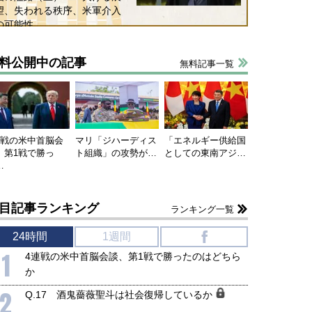
望、失われる秩序、米軍介入
の可能性
料公開中の記事
無料記事一覧
連戦の米中首脳会
マリ「ジハーディス
「エネルギー供給国
、第1戦で勝っ
ト組織」の攻勢が…
としての東南アジ…
…
目記事ランキング
ランキング一覧
24時間
1週間
f
1
4連戦の米中首脳会談、第1戦で勝ったのはどちら
か
2
Q.17 酒鬼薔薇聖斗は社会復帰しているか