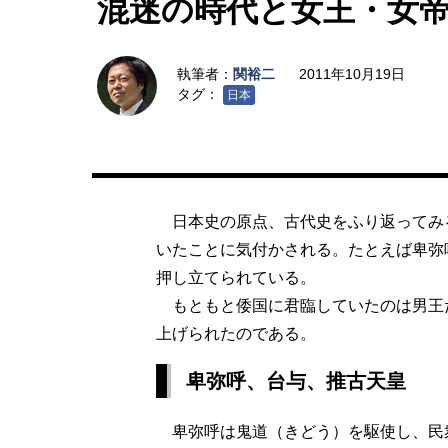
混迷の時代と女王・女
執筆者：
関裕二
2011年10月19日
タグ：
日本
日本史の原点、古代史をふり返ってみ
いたことに気付かされる。たとえば卑弥
押し立てられている。
もともと倭国に君臨していたのは男王
上げられたのである。
卑弥呼、台与、推古天皇
卑弥呼は鬼道（きどう）を駆使し、民