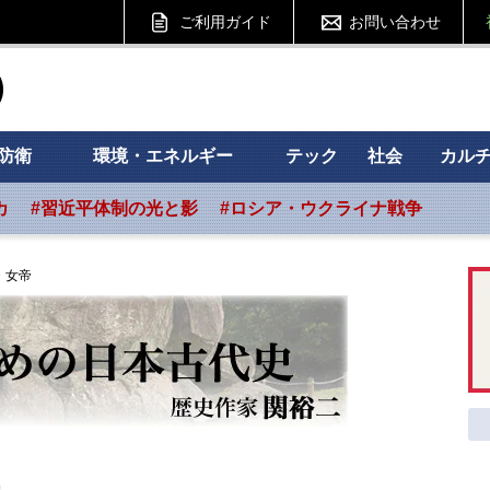
ご利用ガイド
お問い合わせ
ht フォーサイト
防衛
環境・エネルギー
テック
社会
カル
カ
#習近平体制の光と影
#ロシア・ウクライナ戦争
・女帝