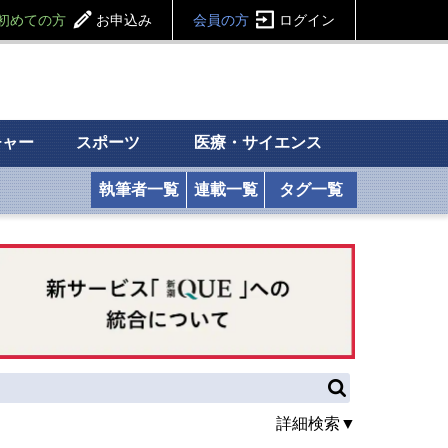
初めての方
お申込み
会員の方
ログイン
チャー
スポーツ
医療・サイエンス
執筆者一覧
連載一覧
タグ一覧
詳細検索▼