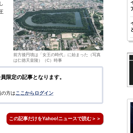
し
王
前方後円墳は「女王の時代」に始まった（写真
は仁徳天皇陵）（C）時事
会員限定の記事となります。
員の方は
ここからログイン
この記事だけをYahoo!ニュースで読む＞＞