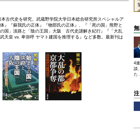
れ日本古代史を研究。武蔵野学院大学日本総合研究所スペシャルア
体』『蘇我氏の正体』『物部氏の正体』、『「死の国」熊野と
無
の国」淡路と「陰の王国」大阪 古代史謎解き紀行』『「大乱
天皇 vs. 卑弥呼 ヤマト建国を推理する』など多数。最新刊は
4
談
た
注