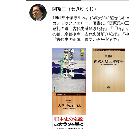
関裕二（せきゆうじ）
1959年千葉県生れ。仏教美術に魅せら
カデミックフェロー。著書に『藤原氏の正
巡礼の道 古代史謎解き紀行』『「始まり
の都」京都争奪 古代史謎解き紀行』『神武
『古代史の正体 縄文から平安まで』。