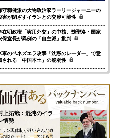
保守穏健派の大物政治家ラーリージャーニーの
殺害が閉ざすイランとの交渉可能性
李在明政権「実用外交」の中核、魏聖洛・国家
安保室長が異例の「自主派」批判
米軍のベネズエラ攻撃「沈黙のレーダー」で意
識される「中国本土」の脆弱性
村上拓哉：混沌のイラ
ン情勢
イラン現体制が迷い込んだ政
治の隘路（上）――欠ける展