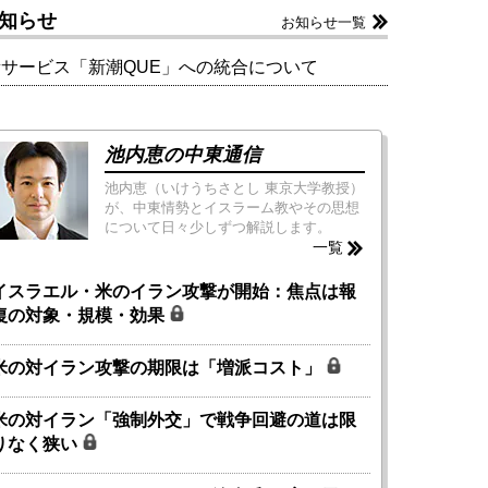
知らせ
お知らせ一覧
新サービス「新潮QUE」への統合について
池内恵の中東通信
池内恵（いけうちさとし 東京大学教授）
が、中東情勢とイスラーム教やその思想
について日々少しずつ解説します。
一覧
イスラエル・米のイラン攻撃が開始：焦点は報
復の対象・規模・効果
米の対イラン攻撃の期限は「増派コスト」
米の対イラン「強制外交」で戦争回避の道は限
りなく狭い