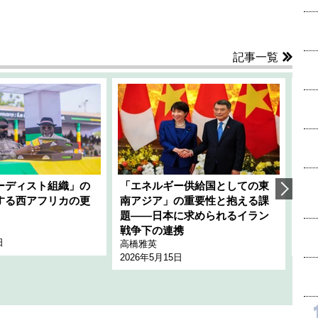
記事一覧
ーディスト組織」の
「エネルギー供給国としての東
韓
する西アフリカの更
南アジア」の重要性と抱える課
1
題――日本に求められるイラン
全
千々
戦争下の連携
日
202
高橋雅英
2026年5月15日