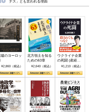
ナス」とも言われる理由
廃墟のヨーロッ
北方領土を知る
ウクライナ企業
パ
ための63章
の死闘 (産経セ
レクト S 039)
¥2,860（税込）
¥2,640（税込）
¥1,210（税込）