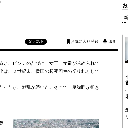
帝
お
ポスト
お気に入り登録
印刷
ると、ピンチのたびに、女王、女帝が求められて
呼は、２世紀末、倭国の起死回生の切り札として
だったが、戦乱が続いた。そこで、卑弥呼が担ぎ
衆