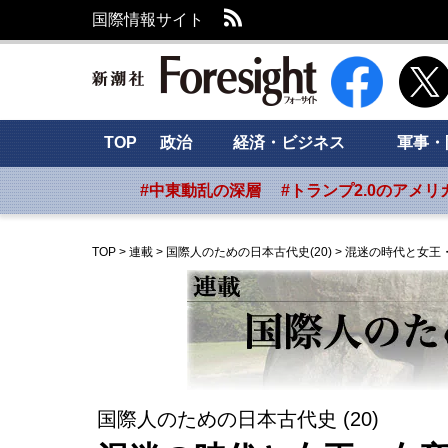
RSS
国際情報サイト
新潮社 Foresig
TOP
政治
経済・ビジネス
軍事・
#中東動乱の深層
#トランプ2.0のアメリ
TOP
>
連載
>
国際人のための日本古代史(20)
>
混迷の時代と女王
国際人のための日本古代史 (20)