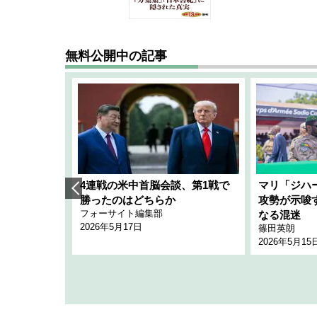
無料公開中の記事
艦隊」構想
4連戦の米中首脳会談、第1戦で
マリ「ジハ
「空白」
勝ったのはどちらか
攻勢が示唆
フォーサイト編集部
のか
なる混迷
2026年5月17日
篠田英朗
2026年5月15