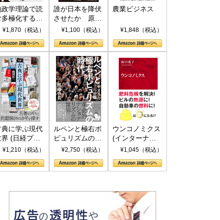
地政学理論で読
誰が日本を降伏
農業ビジネス
む多極化する世
させたか 原爆
界：トランプと
投下、ソ連参
¥1,870（税込）
¥1,100（税込）
¥1,848（税込）
RICSの挑戦
戦、そして聖断
(PHP新書)
古典に学ぶ現代
ルペンと極右ポ
ウンコノミクス
世界 (日経プレ
ピュリズムの時
(インターナシ
ミアシリーズ)
代：〈ヤヌス〉
ョナル新書)
¥1,210（税込）
¥2,750（税込）
¥1,045（税込）
の二つの顔