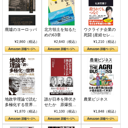
廃墟のヨーロッパ
北方領土を知るた
ウクライナ企業の
めの63章
死闘 (産経セレク
ト S 039)
¥2,860（税込）
¥2,640（税込）
¥1,210（税込）
地政学理論で読む
誰が日本を降伏さ
農業ビジネス
多極化する世界：
せたか 原爆投
トランプとBRICS
下、ソ連参戦、そ
¥1,870（税込）
¥1,100（税込）
¥1,848（税込）
の挑戦
して聖断 (PHP新
書)