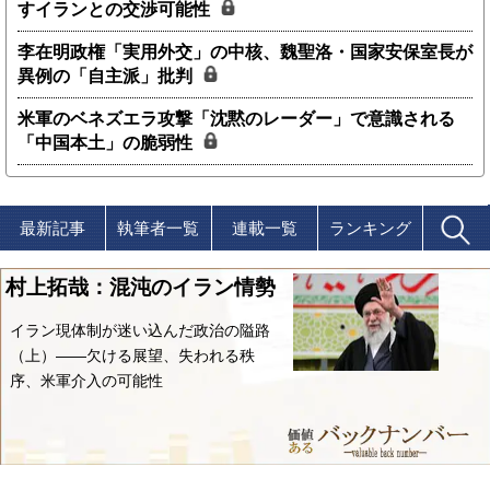
すイランとの交渉可能性
李在明政権「実用外交」の中核、魏聖洛・国家安保室長が
異例の「自主派」批判
米軍のベネズエラ攻撃「沈黙のレーダー」で意識される
「中国本土」の脆弱性
最新記事
執筆者一覧
連載一覧
ランキング
村上拓哉：混沌のイラン情勢
イラン現体制が迷い込んだ政治の隘路
（上）――欠ける展望、失われる秩
序、米軍介入の可能性