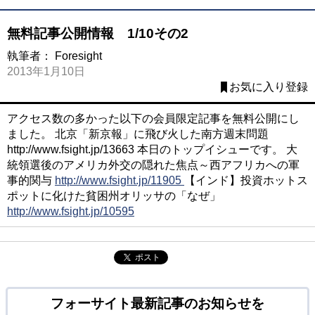
無料記事公開情報 1/10その2
執筆者：
Foresight
2013年1月10日
お気に入り登録
アクセス数の多かった以下の会員限定記事を無料公開にし
ました。 北京「新京報」に飛び火した南方週末問題
http://www.fsight.jp/13663
本日のトップイシューです。 大
統領選後のアメリカ外交の隠れた焦点～西アフリカへの軍
事的関与
http://www.fsight.jp/11905
【インド】投資ホットス
ポットに化けた貧困州オリッサの「なぜ」
http://www.fsight.jp/10595
ポスト
フォーサイト最新記事のお知らせを