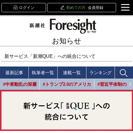
ログイン
初めての方
会員登録
お知らせ
新サービス「新潮QUE」への統合について
最新記事
執筆者一覧
連載一覧
ランキング
#中東動乱の深層
#トランプ2.0のアメリカ
#習近平体制の光