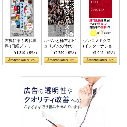
古典に学ぶ現代世
ルペンと極右ポピ
ウンコノミクス
界 (日経プレミア
ュリズムの時代：
(インターナショナ
シリーズ)
〈ヤヌス〉の二つ
ル新書)
¥1,210（税込）
¥2,750（税込）
¥1,045（税込）
の顔