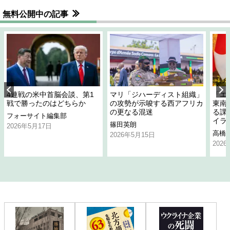
無料公開中の記事
4連戦の米中首脳会談、第1
マリ「ジハーディスト組織」
「エ
戦で勝ったのはどちらか
の攻勢が示唆する西アフリカ
東南
の更なる混迷
る課
フォーサイト編集部
イラ
篠田英朗
2026年5月17日
高橋
2026年5月15日
202