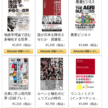
地政学理論で読む
誰が日本を降伏さ
農業ビジネス
多極化する世界：
せたか 原爆投
トランプとBRICS
下、ソ連参戦、そ
¥1,870（税込）
¥1,100（税込）
¥1,848（税込）
の挑戦
して聖断 (PHP新
書)
古典に学ぶ現代世
ルペンと極右ポピ
ウンコノミクス
界 (日経プレミア
ュリズムの時代：
(インターナショナ
シリーズ)
〈ヤヌス〉の二つ
ル新書)
¥1,210（税込）
¥2,750（税込）
¥1,045（税込）
の顔