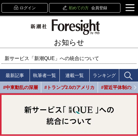
ログイン
初めての方
会員登録
お知らせ
新サービス「新潮QUE」への統合について
最新記事
執筆者一覧
連載一覧
ランキング
#中東動乱の深層
#トランプ2.0のアメリカ
#習近平体制の光