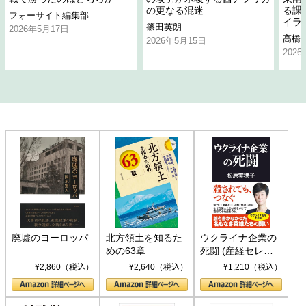
の更なる混迷
る課
フォーサイト編集部
イラ
篠田英朗
2026年5月17日
高橋
2026年5月15日
202
廃墟のヨーロッパ
北方領土を知るた
ウクライナ企業の
めの63章
死闘 (産経セレク
ト S 039)
¥2,860（税込）
¥2,640（税込）
¥1,210（税込）