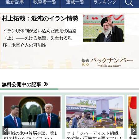
最新記事
執筆者一覧
連載一覧
ランキング
村上拓哉：混沌のイラン情勢
イラン現体制が迷い込んだ政治の隘路
（上）――欠ける展望、失われる秩
序、米軍介入の可能性
無料公開中の記事
4連戦の米中首脳会談、第1
マリ「ジハーディスト組織」
「エ
戦で勝ったのはどちらか
の攻勢が示唆する西アフリカ
東南