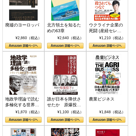
廃墟のヨーロッパ
北方領土を知るた
ウクライナ企業の
めの63章
死闘 (産経セレク
ト S 039)
¥2,860（税込）
¥2,640（税込）
¥1,210（税込）
地政学理論で読む
誰が日本を降伏さ
農業ビジネス
多極化する世界：
せたか 原爆投
トランプとBRICS
下、ソ連参戦、そ
¥1,870（税込）
¥1,100（税込）
¥1,848（税込）
の挑戦
して聖断 (PHP新
書)