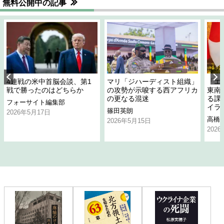
無料公開中の記事
4連戦の米中首脳会談、第1
マリ「ジハーディスト組織」
「エ
戦で勝ったのはどちらか
の攻勢が示唆する西アフリカ
東南
の更なる混迷
る課
フォーサイト編集部
イラ
篠田英朗
2026年5月17日
高橋
2026年5月15日
202