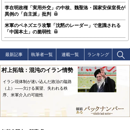
李在明政権「実用外交」の中核、魏聖洛・国家安保室長が
異例の「自主派」批判
米軍のベネズエラ攻撃「沈黙のレーダー」で意識される
「中国本土」の脆弱性
最新記事
執筆者一覧
連載一覧
ランキング
村上拓哉：混沌のイラン情勢
イラン現体制が迷い込んだ政治の隘路
（上）――欠ける展望、失われる秩
序、米軍介入の可能性