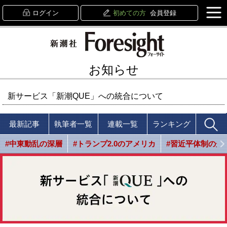
ログイン
初めての方
会員登録
お知らせ
新サービス「新潮QUE」への統合について
最新記事
執筆者一覧
連載一覧
ランキング
#中東動乱の深層
#トランプ2.0のアメリカ
#習近平体制の光