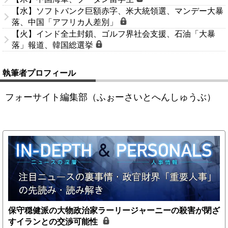
【水】ソフトバンク巨額赤字、米大統領選、マンデー大暴
落、中国「アフリカ人差別」
【火】インド全土封鎖、ゴルフ界社会支援、石油「大暴
落」報道、韓国総選挙
執筆者プロフィール
フォーサイト編集部（ふぉーさいとへんしゅうぶ）
保守穏健派の大物政治家ラーリージャーニーの殺害が閉ざ
すイランとの交渉可能性