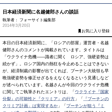
日本経済新聞に名越健郎さんの談話
執筆者：
フォーサイト編集部
2014年3月20日
お気に入り登録
本日の日本経済新聞に、「ロシアの部屋」運営者・名越
健郎さんのコメントが掲載されています。タイトルは
「ウクライナ危機――識者に聞く ロシア、強硬姿勢は
続かず」。ロシア国内の熱狂を今止めることはできない
が、経済制裁の影響が出てくれば、プーチン大統領も早
晩強硬姿勢を修正せざるをえなくなるという見通しなど
が述べられています。名越さんが今回のウクライナ危機
に関してご執筆されたエントリは、「
ウクライナ『国家
分裂』の可能性と『クリミア』の行方
」「
『プーチンの
クリミア計画」は実現するか
」「
プーチンが狙う『ミ