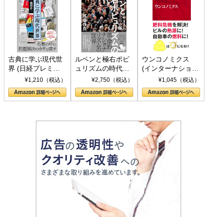
古典に学ぶ現代世
ルペンと極右ポピ
ウンコノミクス
界 (日経プレミア
ュリズムの時代：
(インターナショナ
シリーズ)
〈ヤヌス〉の二つ
ル新書)
¥1,210（税込）
¥2,750（税込）
¥1,045（税込）
の顔