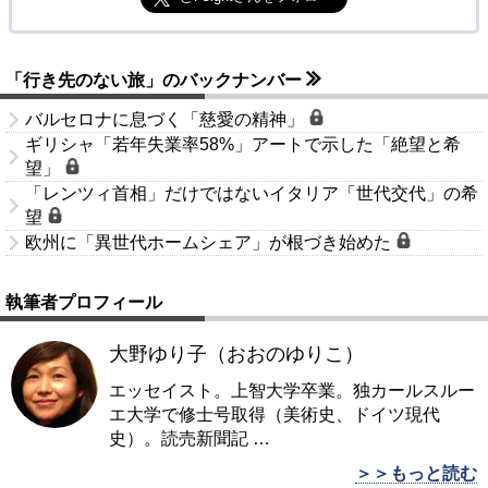
「行き先のない旅」のバックナンバー
バルセロナに息づく「慈愛の精神」
ギリシャ「若年失業率58%」アートで示した「絶望と希
望」
「レンツィ首相」だけではないイタリア「世代交代」の希
望
欧州に「異世代ホームシェア」が根づき始めた
執筆者プロフィール
大野ゆり子（おおのゆりこ）
エッセイスト。上智大学卒業。独カールスルー
エ大学で修士号取得（美術史、ドイツ現代
史）。読売新聞記
…
＞＞もっと読む