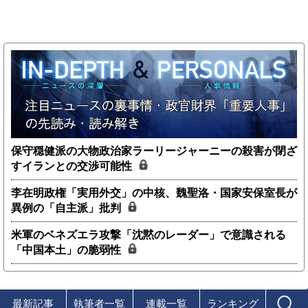
保守穏健派の大物政治家ラーリージャーニーの殺害が閉ざ
すイランとの交渉可能性
李在明政権「実用外交」の中核、魏聖洛・国家安保室長が
異例の「自主派」批判
米軍のベネズエラ攻撃「沈黙のレーダー」で意識される
「中国本土」の脆弱性
最新記事
執筆者一覧
連載一覧
ランキング