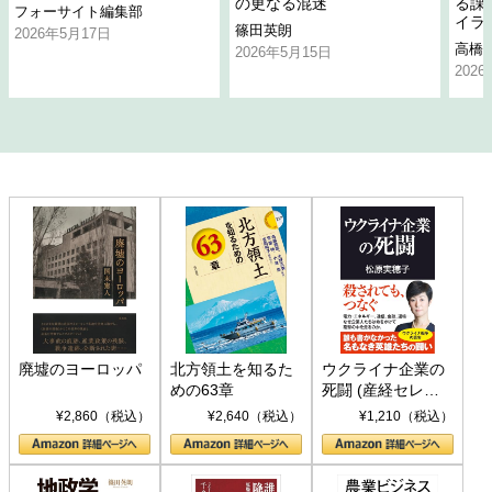
の更なる混迷
る課
フォーサイト編集部
イラ
篠田英朗
2026年5月17日
高橋
2026年5月15日
202
廃墟のヨーロッパ
北方領土を知るた
ウクライナ企業の
めの63章
死闘 (産経セレク
ト S 039)
¥2,860（税込）
¥2,640（税込）
¥1,210（税込）