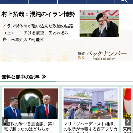
村上拓哉：混沌のイラン情勢
イラン現体制が迷い込んだ政治の隘路
（上）――欠ける展望、失われる秩
序、米軍介入の可能性
無料公開中の記事
4連戦の米中首脳会談、第1
マリ「ジハーディスト組織」
「エ
戦で勝ったのはどちらか
の攻勢が示唆する西アフリカ
東南