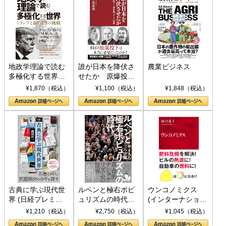
地政学理論で読む
誰が日本を降伏さ
農業ビジネス
多極化する世界：
せたか 原爆投
トランプとBRICS
下、ソ連参戦、そ
¥1,870（税込）
¥1,100（税込）
¥1,848（税込）
の挑戦
して聖断 (PHP新
書)
古典に学ぶ現代世
ルペンと極右ポピ
ウンコノミクス
界 (日経プレミア
ュリズムの時代：
(インターナショナ
シリーズ)
〈ヤヌス〉の二つ
ル新書)
¥1,210（税込）
¥2,750（税込）
¥1,045（税込）
の顔