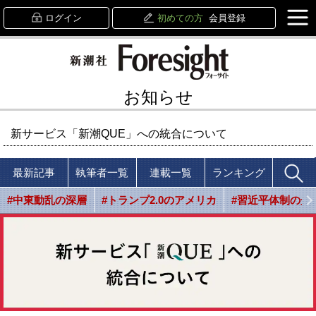
ログイン
初めての方
会員登録
お知らせ
新サービス「新潮QUE」への統合について
最新記事
執筆者一覧
連載一覧
ランキング
#中東動乱の深層
#トランプ2.0のアメリカ
#習近平体制の光