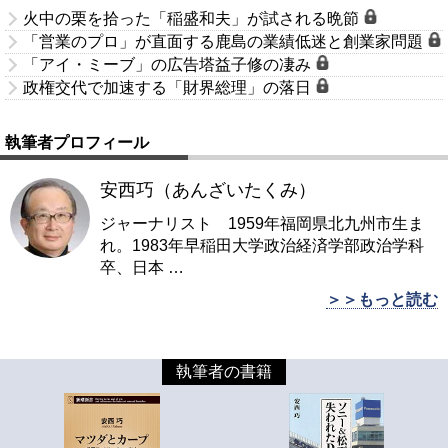
火中の栗を拾った「稲盛和夫」が試される晩節
「営業のプロ」が直面する鹿島の業績低迷と創業家問題
「アイ・ミーブ」の広告塔益子修の凄み
政権交代で加速する「財界総理」の落日
執筆者プロフィール
安西巧（あんざいたくみ）
ジャーナリスト 1959年福岡県北九州市生ま
れ。1983年早稲田大学政治経済学部政治学科
卒、日本
…
＞＞もっと読む
執筆者の書籍