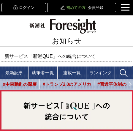
ログイン
初めての方
会員登録
お知らせ
新サービス「新潮QUE」への統合について
最新記事
執筆者一覧
連載一覧
ランキング
#中東動乱の深層
#トランプ2.0のアメリカ
#習近平体制の光