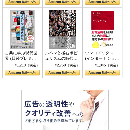
書)
古典に学ぶ現代世
ルペンと極右ポピ
ウンコノミクス
界 (日経プレミア
ュリズムの時代：
(インターナショナ
シリーズ)
〈ヤヌス〉の二つ
ル新書)
¥1,210（税込）
¥2,750（税込）
¥1,045（税込）
の顔