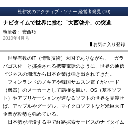
杜耕次のアクティブ・ソナー 経営者発見 (10)
ナビタイムで世界に挑む「大西啓介」の突進
執筆者：
安西巧
2010年4月号
お気に入り登録
世界有数のIT（情報技術）大国でありながら、「ガラ
パゴス化」と揶揄される携帯電話のように、世界の通信
ビジネスの潮流から日本企業は弾き出されてきた。
フィンランドのノキアや韓国サムスン電子がハード
（機器）のメーカーとして覇権を競い、OS（基本ソフ
ト）やアプリケーションが連なるソフトの世界を見渡せ
ば、アップルやグーグル、マイクロソフトなど米巨大IT
企業が攻勢を強めている。
日本勢が埋没する中で経路探索サービスのナビタイム