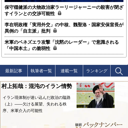
保守穏健派の大物政治家ラーリージャーニーの殺害が閉ざ
すイランとの交渉可能性
李在明政権「実用外交」の中核、魏聖洛・国家安保室長が
異例の「自主派」批判
米軍のベネズエラ攻撃「沈黙のレーダー」で意識される
「中国本土」の脆弱性
最新記事
執筆者一覧
連載一覧
ランキング
村上拓哉：混沌のイラン情勢
イラン現体制が迷い込んだ政治の隘路
（上）――欠ける展望、失われる秩
序、米軍介入の可能性