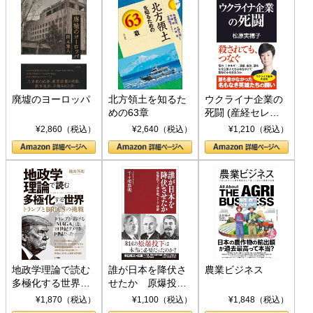
廃墟のヨーロッパ
北方領土を知るた
ウクライナ企業の
めの63章
死闘 (産経セレク
ト S 039)
¥2,860（税込）
¥2,640（税込）
¥1,210（税込）
地政学理論で読む
誰が日本を降伏さ
農業ビジネス
多極化する世界：
せたか 原爆投
トランプとBRICS
下、ソ連参戦、そ
¥1,870（税込）
¥1,100（税込）
¥1,848（税込）
の挑戦
して聖断 (PHP新