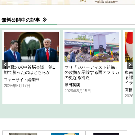
無料公開中の記事
4連戦の米中首脳会談、第1
マリ「ジハーディスト組織」
「エ
戦で勝ったのはどちらか
の攻勢が示唆する西アフリカ
東南
の更なる混迷
る課
フォーサイト編集部
イラ
篠田英朗
2026年5月17日
高橋
2026年5月15日
202