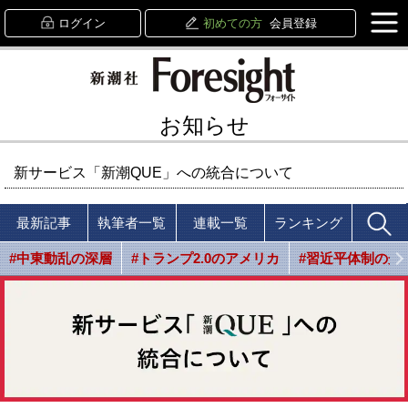
ログイン
初めての方
会員登録
お知らせ
新サービス「新潮QUE」への統合について
最新記事
執筆者一覧
連載一覧
ランキング
#中東動乱の深層
#トランプ2.0のアメリカ
#習近平体制の光