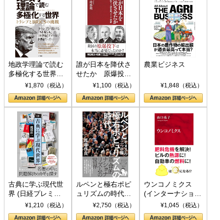
地政学理論で読む
誰が日本を降伏さ
農業ビジネス
多極化する世界：
せたか 原爆投
トランプとBRICS
下、ソ連参戦、そ
¥1,870（税込）
¥1,100（税込）
¥1,848（税込）
の挑戦
して聖断 (PHP新
書)
古典に学ぶ現代世
ルペンと極右ポピ
ウンコノミクス
界 (日経プレミア
ュリズムの時代：
(インターナショナ
シリーズ)
〈ヤヌス〉の二つ
ル新書)
¥1,210（税込）
¥2,750（税込）
¥1,045（税込）
の顔