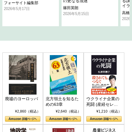
の更なる混迷
る課
フォーサイト編集部
イラ
篠田英朗
2026年5月17日
高橋
2026年5月15日
202
廃墟のヨーロッパ
北方領土を知るた
ウクライナ企業の
めの63章
死闘 (産経セレク
ト S 039)
¥2,860（税込）
¥2,640（税込）
¥1,210（税込）