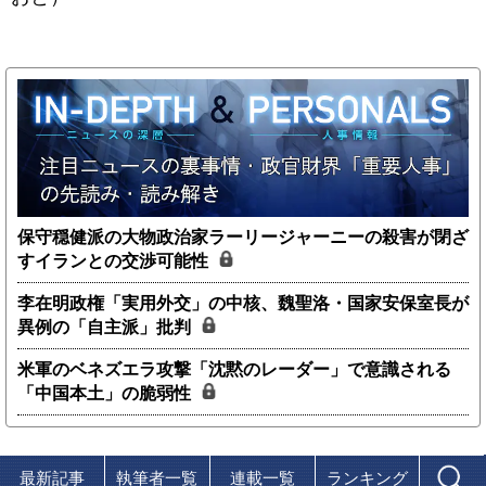
保守穏健派の大物政治家ラーリージャーニーの殺害が閉ざ
すイランとの交渉可能性
李在明政権「実用外交」の中核、魏聖洛・国家安保室長が
異例の「自主派」批判
米軍のベネズエラ攻撃「沈黙のレーダー」で意識される
「中国本土」の脆弱性
最新記事
執筆者一覧
連載一覧
ランキング