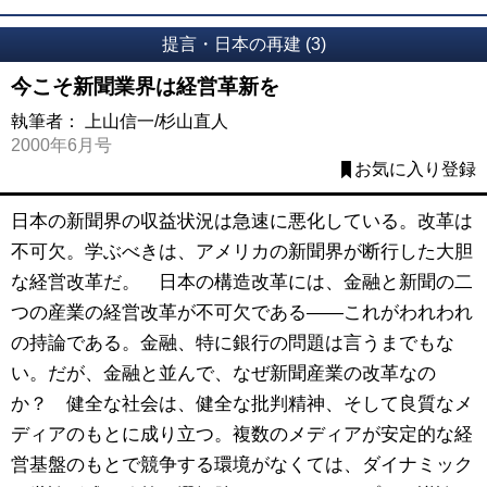
提言・日本の再建 (3)
今こそ新聞業界は経営革新を
執筆者：
上山信一/杉山直人
2000年6月号
お気に入り登録
日本の新聞界の収益状況は急速に悪化している。改革は
不可欠。学ぶべきは、アメリカの新聞界が断行した大胆
な経営改革だ。 日本の構造改革には、金融と新聞の二
つの産業の経営改革が不可欠である――これがわれわれ
の持論である。金融、特に銀行の問題は言うまでもな
い。だが、金融と並んで、なぜ新聞産業の改革なの
か？ 健全な社会は、健全な批判精神、そして良質なメ
ディアのもとに成り立つ。複数のメディアが安定的な経
営基盤のもとで競争する環境がなくては、ダイナミック