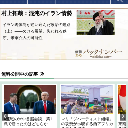
村上拓哉：混沌のイラン情勢
イラン現体制が迷い込んだ政治の隘路
（上）――欠ける展望、失われる秩
序、米軍介入の可能性
無料公開中の記事
4連戦の米中首脳会談、第1
マリ「ジハーディスト組織」
「エ
戦で勝ったのはどちらか
の攻勢が示唆する西アフリカ
東南