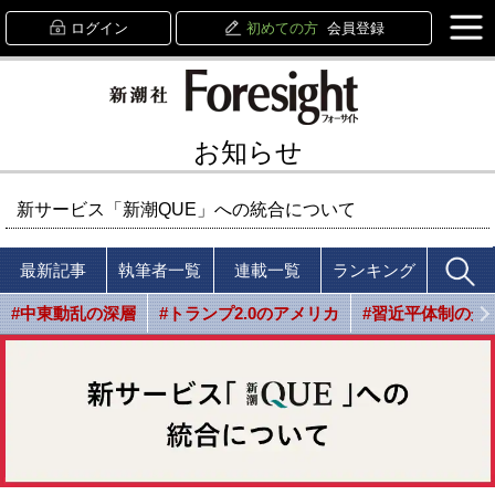
ログイン
初めての方
会員登録
お知らせ
新サービス「新潮QUE」への統合について
最新記事
執筆者一覧
連載一覧
ランキング
#中東動乱の深層
#トランプ2.0のアメリカ
#習近平体制の光