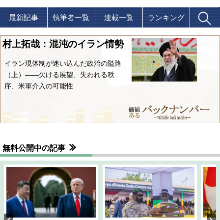
最新記事
執筆者一覧
連載一覧
ランキング
村上拓哉：混沌のイラン情勢
イラン現体制が迷い込んだ政治の隘路
（上）――欠ける展望、失われる秩
序、米軍介入の可能性
無料公開中の記事