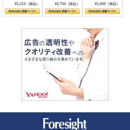
シリーズ)
〈ヤヌス〉の二つ
ル新書)
¥1,210（税込）
¥2,750（税込）
¥1,045（税込）
の顔
新潮社 Foresight