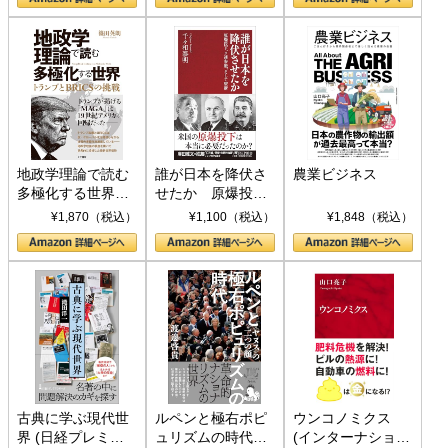
地政学理論で読む
誰が日本を降伏さ
農業ビジネス
多極化する世界：
せたか 原爆投
トランプとBRICS
下、ソ連参戦、そ
¥1,870（税込）
¥1,100（税込）
¥1,848（税込）
の挑戦
して聖断 (PHP新
書)
古典に学ぶ現代世
ルペンと極右ポピ
ウンコノミクス
界 (日経プレミア
ュリズムの時代：
(インターナショナ