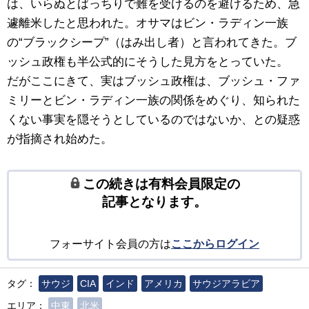
は、いらぬとばっちりで難を受けるのを避けるため、急
遽離米したと思われた。オサマはビン・ラディン一族
の“ブラックシープ”（はみ出し者）と言われてきた。ブ
ッシュ政権も半公式的にそうした見方をとっていた。
だがここにきて、実はブッシュ政権は、ブッシュ・ファ
ミリーとビン・ラディン一族の関係をめぐり、知られた
くない事実を隠そうとしているのではないか、との疑惑
が指摘され始めた。
この続きは有料会員限定の
記事となります。
フォーサイト会員の方は
ここからログイン
タグ：
サウジ
CIA
インド
アメリカ
サウジアラビア
エリア：
中東
北米