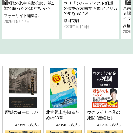
4連戦の米中首脳会談、第1
マリ「ジハーディスト組織」
「エ
戦で勝ったのはどちらか
の攻勢が示唆する西アフリカ
東南
の更なる混迷
る課
フォーサイト編集部
イラ
篠田英朗
2026年5月17日
高橋
2026年5月15日
202
廃墟のヨーロッパ
北方領土を知るた
ウクライナ企業の
めの63章
死闘 (産経セレク
ト S 039)
¥2,860（税込）
¥2,640（税込）
¥1,210（税込）