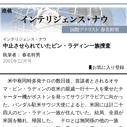
インテリジェンス・ナウ
中止させられていたビン・ラディン一族捜査
執筆者：
春名幹男
2001年12月号
お気に入り登録
米中枢同時多発テロの数日後、首謀者とされるオサ
マ・ビン・ラディンの在米の親戚一行十一人を乗せたチ
ャーター機がボストンを発ってサウジアラビアに向かっ
た。バンダル駐米サウジ大使によると、米国には計二十
四人のビン・ラディン一族が住んでいた。結局、全員が
米国を離れ、帰国した。 テロとは無関係の他の一族