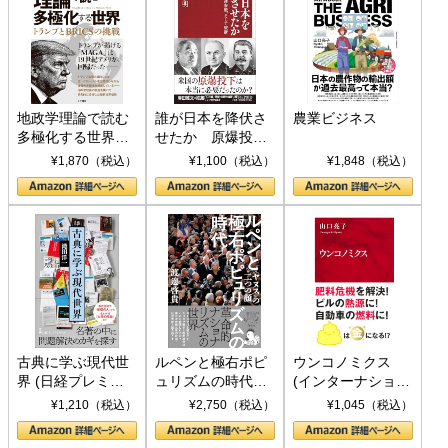
地政学理論で読む
誰が日本を降伏さ
農業ビジネス
多極化する世界：
せたか 原爆投
トランプとBRICS
下、ソ連参戦、そ
¥1,870（税込）
¥1,100（税込）
¥1,848（税込）
の挑戦
して聖断 (PHP新
書)
古典に学ぶ現代世
ルペンと極右ポピ
ウンコノミクス
界 (日経プレミア
ュリズムの時代：
(インターナショナ
シリーズ)
〈ヤヌス〉の二つ
ル新書)
¥1,210（税込）
¥2,750（税込）
¥1,045（税込）
の顔