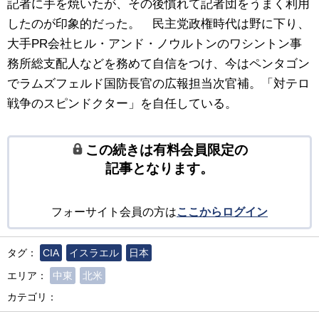
記者に手を焼いたが、その後慣れて記者団をうまく利用
したのが印象的だった。 民主党政権時代は野に下り、
大手PR会社ヒル・アンド・ノウルトンのワシントン事
務所総支配人などを務めて自信をつけ、今はペンタゴン
でラムズフェルド国防長官の広報担当次官補。「対テロ
戦争のスピンドクター」を自任している。
この続きは有料会員限定の
記事となります。
フォーサイト会員の方は
ここからログイン
タグ：
CIA
イスラエル
日本
エリア：
中東
北米
カテゴリ：