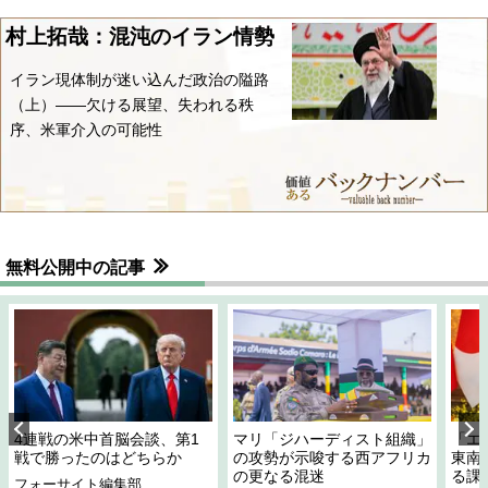
村上拓哉：混沌のイラン情勢
イラン現体制が迷い込んだ政治の隘路
（上）――欠ける展望、失われる秩
序、米軍介入の可能性
無料公開中の記事
4連戦の米中首脳会談、第1
マリ「ジハーディスト組織」
「エ
戦で勝ったのはどちらか
の攻勢が示唆する西アフリカ
東南
の更なる混迷
る課
フォーサイト編集部