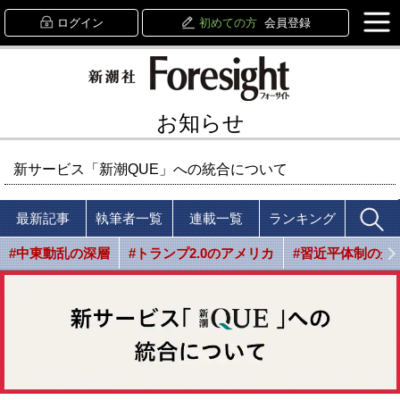
ログイン
初めての方
会員登録
お知らせ
新サービス「新潮QUE」への統合について
最新記事
執筆者一覧
連載一覧
ランキング
#中東動乱の深層
#トランプ2.0のアメリカ
#習近平体制の光