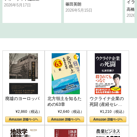
イラ
篠田英朗
2026年5月17日
高橋
2026年5月15日
202
廃墟のヨーロッパ
北方領土を知るた
ウクライナ企業の
めの63章
死闘 (産経セレク
ト S 039)
¥2,860（税込）
¥2,640（税込）
¥1,210（税込）