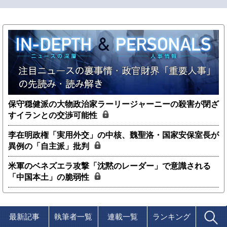
保守穏健派の大物政治家ラーリージャーニーの殺害が閉ざ
すイランとの交渉可能性
李在明政権「実用外交」の中核、魏聖洛・国家安保室長が
異例の「自主派」批判
米軍のベネズエラ攻撃「沈黙のレーダー」で意識される
「中国本土」の脆弱性
最新記事
執筆者一覧
連載一覧
ランキング