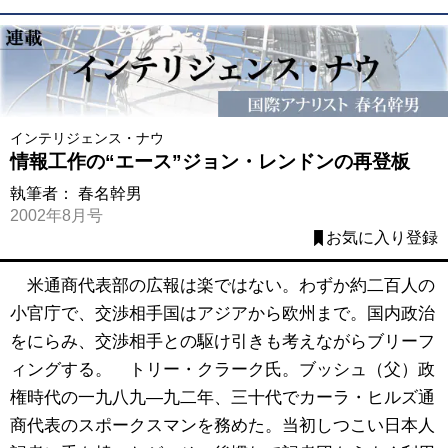
インテリジェンス・ナウ
情報工作の“エース”ジョン・レンドンの再登板
執筆者：
春名幹男
2002年8月号
お気に入り登録
米通商代表部の広報は楽ではない。わずか約二百人の
小官庁で、交渉相手国はアジアから欧州まで。国内政治
をにらみ、交渉相手との駆け引きも考えながらブリーフ
ィングする。 トリー・クラーク氏。ブッシュ（父）政
権時代の一九八九―九二年、三十代でカーラ・ヒルズ通
商代表のスポークスマンを務めた。当初しつこい日本人