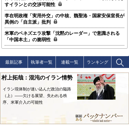
すイランとの交渉可能性
李在明政権「実用外交」の中核、魏聖洛・国家安保室長が
異例の「自主派」批判
米軍のベネズエラ攻撃「沈黙のレーダー」で意識される
「中国本土」の脆弱性
最新記事
執筆者一覧
連載一覧
ランキング
村上拓哉：混沌のイラン情勢
イラン現体制が迷い込んだ政治の隘路
（上）――欠ける展望、失われる秩
序、米軍介入の可能性