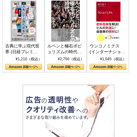
古典に学ぶ現代世
ルペンと極右ポピ
ウンコノミクス
界 (日経プレミア
ュリズムの時代：
(インターナショナ
シリーズ)
〈ヤヌス〉の二つ
ル新書)
¥1,210（税込）
¥2,750（税込）
¥1,045（税込）
の顔