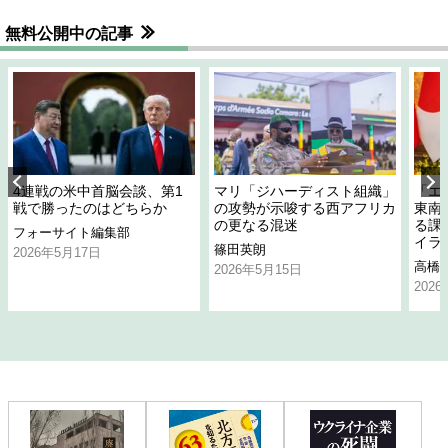
無料公開中の記事
4連戦の米中首脳会談、第1
マリ「ジハーディスト組織」
「エ
戦で勝ったのはどちらか
の攻勢が示唆する西アフリカ
東南
の更なる混迷
る課
フォーサイト編集部
イラ
篠田英朗
2026年5月17日
高橋
2026年5月15日
202