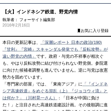
【火】インドネシア鉄道、野党内情
執筆者：
フォーサイト編集部
2016年2月16日
お気に入り登録
本日の更新記事は、
「深層レポート 日本の政治(190)
『甘利』『宮崎』スキャンダル発覚でも『反転攻勢』が
遠い野党の内情」
です。政府・与党の不祥事が相次ぐ
も、やはり反転攻勢に結び付けられない野党側。参院選
に向けた候補者調整も進んでいません。逆に与党は改憲
勢力を固めています。
「専門家の部屋」では、「東南アジア」に
「『インドネ
シア高速鉄道』をめぐる混乱（上）『ジョコウィ流』と
は何か？」（川村晃一さん）
：「日本が中国に負け
た！」と注目された高速鉄道建設計画。その後順調に進