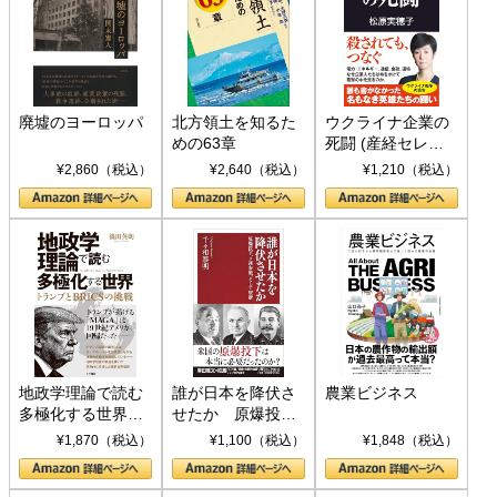
廃墟のヨーロッパ
北方領土を知るた
ウクライナ企業の
めの63章
死闘 (産経セレク
ト S 039)
¥2,860（税込）
¥2,640（税込）
¥1,210（税込）
地政学理論で読む
誰が日本を降伏さ
農業ビジネス
多極化する世界：
せたか 原爆投
トランプとBRICS
下、ソ連参戦、そ
¥1,870（税込）
¥1,100（税込）
¥1,848（税込）
の挑戦
して聖断 (PHP新
書)