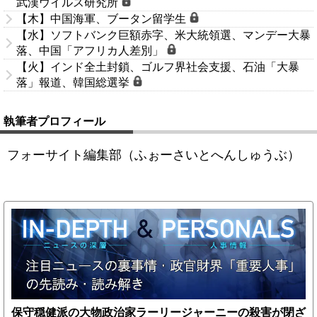
武漢ウイルス研究所
【木】中国海軍、ブータン留学生
【水】ソフトバンク巨額赤字、米大統領選、マンデー大暴
落、中国「アフリカ人差別」
【火】インド全土封鎖、ゴルフ界社会支援、石油「大暴
落」報道、韓国総選挙
執筆者プロフィール
フォーサイト編集部（ふぉーさいとへんしゅうぶ）
保守穏健派の大物政治家ラーリージャーニーの殺害が閉ざ