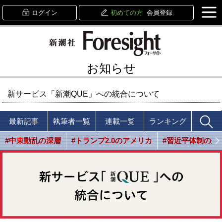
ログイン
初めての方
会員登録
お知らせ
新サービス「新潮QUE」への統合について
最新記事
執筆者一覧
連載一覧
ランキング
#中東動乱の深層
#トランプ2.0のアメリカ
#習近平体制の光