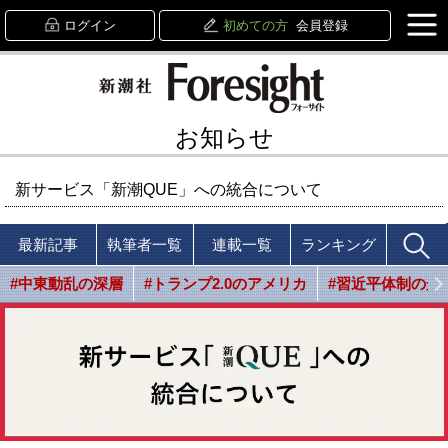
ログイン
初めての方
会員登録
お知らせ
新サービス「新潮QUE」への統合について
最新記事
執筆者一覧
連載一覧
ランキング
#中東動乱の深層
#トランプ2.0のアメリカ
#習近平体制の光