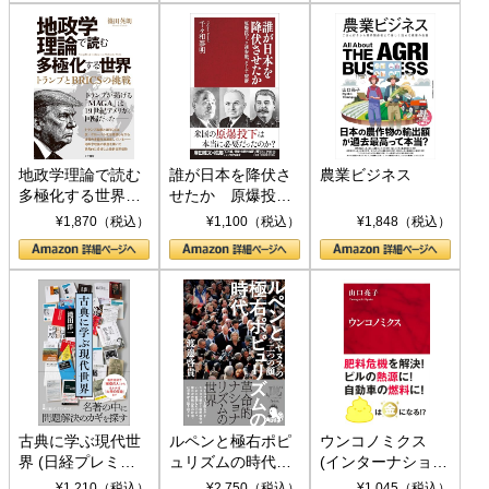
地政学理論で読む
誰が日本を降伏さ
農業ビジネス
多極化する世界：
せたか 原爆投
トランプとBRICS
下、ソ連参戦、そ
¥1,870（税込）
¥1,100（税込）
¥1,848（税込）
の挑戦
して聖断 (PHP新
書)
古典に学ぶ現代世
ルペンと極右ポピ
ウンコノミクス
界 (日経プレミア
ュリズムの時代：
(インターナショナ
シリーズ)
〈ヤヌス〉の二つ
ル新書)
¥1,210（税込）
¥2,750（税込）
¥1,045（税込）