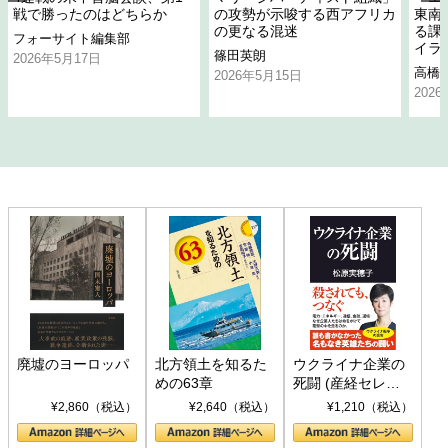
戦で勝ったのはどちらか
の攻勢が示唆する西アフリカ
東南
の更なる混迷
る課
フォーサイト編集部
イラ
篠田英朗
2026年5月17日
高橋
2026年5月15日
202
廃墟のヨーロッパ
北方領土を知るた
ウクライナ企業の
めの63章
死闘 (産経セレク
ト S 039)
¥2,860（税込）
¥2,640（税込）
¥1,210（税込）