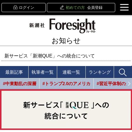
ログイン
初めての方
会員登録
お知らせ
新サービス「新潮QUE」への統合について
最新記事
執筆者一覧
連載一覧
ランキング
#中東動乱の深層
#トランプ2.0のアメリカ
#習近平体制の光