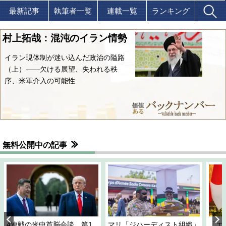
最新記事
執筆者一覧
連載一覧
ランキング
村上拓哉：混沌のイラン情勢
イラン現体制が迷い込んだ政治の隘路
（上）――欠ける展望、失われる秩
序、米軍介入の可能性
無料公開中の記事
4連戦の米中首脳会談、第1
マリ「ジハーディスト組織」
「エ