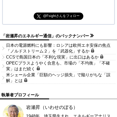
@Fsightさんをフォロー
「岩瀬昇のエネルギー通信」のバックナンバー
日本の電源燃料にも影響：ロシアは欧州エネ安保の焦点
「ノルドストリーム２」を「武器化」するか
CCSで島国日本の「不利な現実」に出口はあるか
OPECプラスようやく合意も、市場の「不均衡」「不確
実」はまだ続く
米シェール企業「巨額のヘッジ損失」で陥りがちな「誤
解」とは
執筆者プロフィール
岩瀬昇（いわせのぼる）
1948年、埼玉県生まれ。エネルギーアナリス