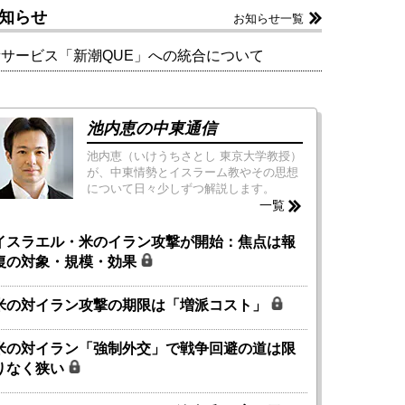
知らせ
お知らせ一覧
新サービス「新潮QUE」への統合について
池内恵の中東通信
池内恵（いけうちさとし 東京大学教授）
が、中東情勢とイスラーム教やその思想
について日々少しずつ解説します。
一覧
イスラエル・米のイラン攻撃が開始：焦点は報
復の対象・規模・効果
米の対イラン攻撃の期限は「増派コスト」
米の対イラン「強制外交」で戦争回避の道は限
りなく狭い