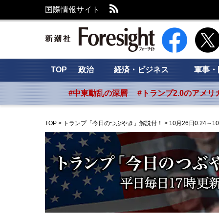
RSS
国際情報サイト
新潮社 Foresig
TOP
政治
経済・ビジネス
軍事・
#中東動乱の深層
#トランプ2.0のアメリ
TOP
>
トランプ「今日のつぶやき」解説付！
>
10月26日0:24～10