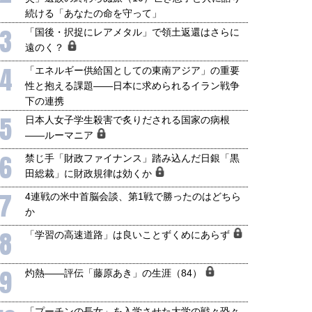
続ける「あなたの命を守って」
3
「国後・択捉にレアメタル」で領土返還はさらに
遠のく？
4
「エネルギー供給国としての東南アジア」の重要
性と抱える課題――日本に求められるイラン戦争
下の連携
5
日本人女子学生殺害で炙りだされる国家の病根
――ルーマニア
6
禁じ手「財政ファイナンス」踏み込んだ日銀「黒
田総裁」に財政規律は効くか
7
4連戦の米中首脳会談、第1戦で勝ったのはどちら
か
8
「学習の高速道路」は良いことずくめにあらず
9
灼熱――評伝「藤原あき」の生涯（84）
「プーチンの長女」を入学させた大学の戦々恐々