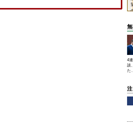
無
4
談
た
注