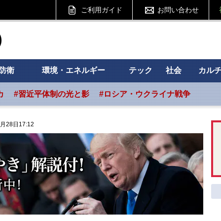
ご利用ガイド
お問い合わせ
ht フォーサイト
防衛
環境・エネルギー
テック
社会
カル
カ
#習近平体制の光と影
#ロシア・ウクライナ戦争
月28日17:12