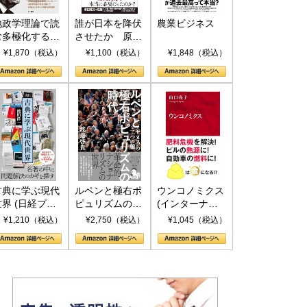
地政学理論で読
誰が日本を降伏
農業ビジネス
む多極化する世
させたか 原爆
界：トランプと
投下、ソ連参
¥1,870（税込）
¥1,100（税込）
¥1,848（税込）
RICSの挑戦
戦、そして聖断
(PHP新書)
古典に学ぶ現代
ルペンと極右ポ
ウンコノミクス
世界 (日経プレ
ピュリズムの時
(インターナシ
ミアシリーズ)
代：〈ヤヌス〉
ョナル新書)
¥1,210（税込）
¥2,750（税込）
¥1,045（税込）
の二つの顔