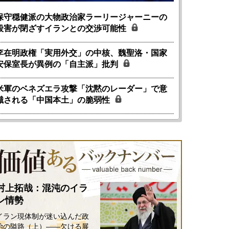
保守穏健派の大物政治家ラーリージャーニーの
殺害が閉ざすイランとの交渉可能性
李在明政権「実用外交」の中核、魏聖洛・国家
安保室長が異例の「自主派」批判
米軍のベネズエラ攻撃「沈黙のレーダー」で意
識される「中国本土」の脆弱性
村上拓哉：混沌のイラ
ン情勢
イラン現体制が迷い込んだ政
治の隘路（上）――欠ける展