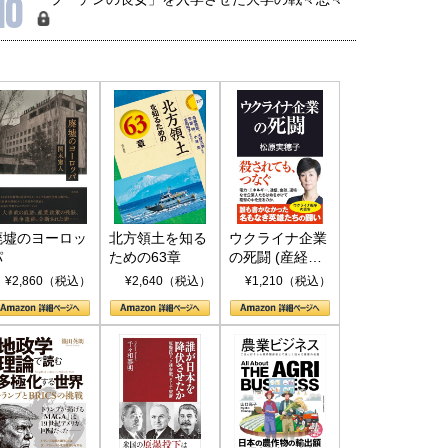
10
廃墟のヨーロッ
北方領土を知る
ウクライナ企業
パ
ための63章
の死闘 (産経セ
レクト S 039)
¥2,860（税込）
¥2,640（税込）
¥1,210（税込）