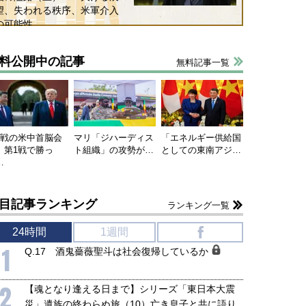
望、失われる秩序、米軍介入
の可能性
料公開中の記事
無料記事一覧
連戦の米中首脳会
マリ「ジハーディス
「エネルギー供給国
、第1戦で勝っ
ト組織」の攻勢が…
としての東南アジ…
…
目記事ランキング
ランキング一覧
24時間
1週間
f
1
Q.17 酒鬼薔薇聖斗は社会復帰しているか
2
【魂となり逢える日まで】シリーズ「東日本大震
災」遺族の終わらぬ旅（10）亡き息子と共に語り