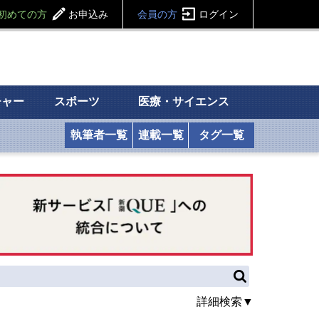
初めての方
お申込み
会員の方
ログイン
チャー
スポーツ
医療・サイエンス
執筆者一覧
連載一覧
タグ一覧
詳細検索▼