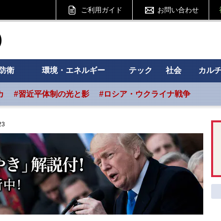
ご利用ガイド
お問い合わせ
ht フォーサイト
防衛
環境・エネルギー
テック
社会
カル
カ
#習近平体制の光と影
#ロシア・ウクライナ戦争
23