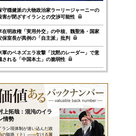
保守穏健派の大物政治家ラーリージャーニーの
殺害が閉ざすイランとの交渉可能性
李在明政権「実用外交」の中核、魏聖洛・国家
安保室長が異例の「自主派」批判
米軍のベネズエラ攻撃「沈黙のレーダー」で意
識される「中国本土」の脆弱性
村上拓哉：混沌のイラ
ン情勢
イラン現体制が迷い込んだ政
治の隘路（上）――欠ける展