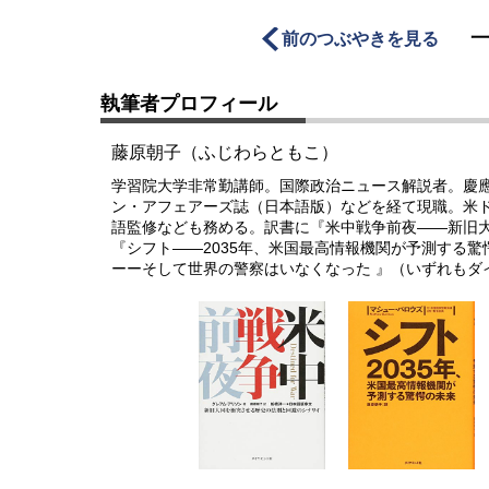
前のつぶやきを見る
執筆者プロフィール
藤原朝子（ふじわらともこ）
学習院大学非常勤講師。国際政治ニュース解説者。慶
ン・アフェアーズ誌（日本語版）などを経て現職。米
語監修なども務める。訳書に『米中戦争前夜――新旧
『シフト――2035年、米国最高情報機関が予測する
ーーそして世界の警察はいなくなった 』（いずれもダ