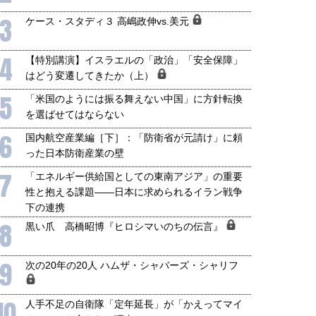
3
ケース・スタディ３ 高嶋政伸vs.美元
4
【特別講演】イスラエルの「政治」「安全保障」
はどう変遷してきたか（上）
5
「米国のようには振る舞えない中国」に方針転換
を選ばせてはならない
6
国内航空産業編［下］：「防衛省が元請け」に頼
った日本防衛産業の壁
7
「エネルギー供給国としての東南アジア」の重要
性と抱える課題――日本に求められるイラン戦争
下の連携
8
黒い爪 高橋昭博『ヒロシマいのちの伝言』
9
次の20年の20人 ハムザ・シャバーズ・シャリフ
10
人手不足の自衛隊「定年延長」が「かえってマイ