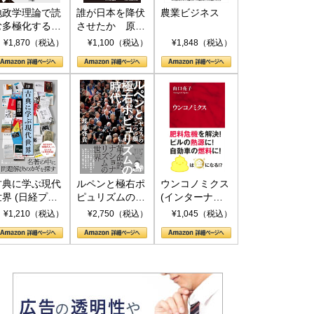
地政学理論で読
誰が日本を降伏
農業ビジネス
む多極化する世
させたか 原爆
界：トランプと
投下、ソ連参
¥1,870（税込）
¥1,100（税込）
¥1,848（税込）
RICSの挑戦
戦、そして聖断
(PHP新書)
古典に学ぶ現代
ルペンと極右ポ
ウンコノミクス
世界 (日経プレ
ピュリズムの時
(インターナシ
ミアシリーズ)
代：〈ヤヌス〉
ョナル新書)
¥1,210（税込）
¥2,750（税込）
¥1,045（税込）
の二つの顔