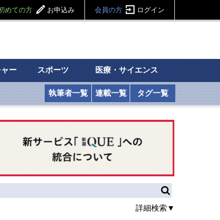
初めての方
お申込み
会員の方
ログイン
チャー
スポーツ
医療・サイエンス
執筆者一覧
連載一覧
タグ一覧
詳細検索▼