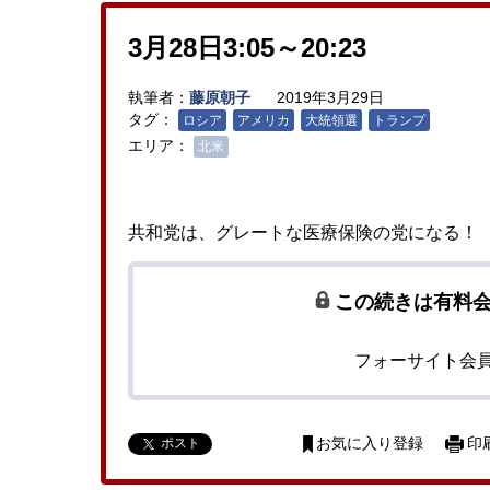
3月28日3:05～20:23
執筆者：
藤原朝子
2019年3月29日
タグ：
ロシア
アメリカ
大統領選
トランプ
エリア：
北米
共和党は、グレートな医療保険の党になる！
この続きは有料
フォーサイト会
ポスト
お気に入り登録
印