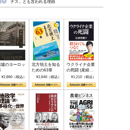
ナス」とも言われる理由
廃墟のヨーロッ
北方領土を知る
ウクライナ企業
パ
ための63章
の死闘 (産経セ
レクト S 039)
¥2,860（税込）
¥2,640（税込）
¥1,210（税込）