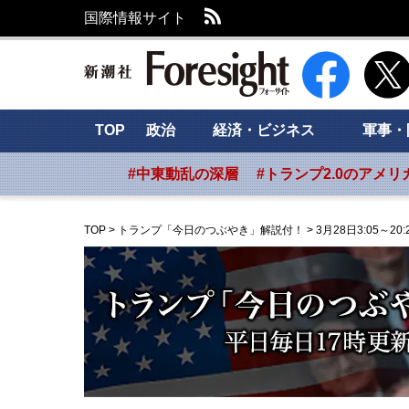
RSS
国際情報サイト
新潮社 Foresig
TOP
政治
経済・ビジネス
軍事・
#中東動乱の深層
#トランプ2.0のアメリ
TOP
>
トランプ「今日のつぶやき」解説付！
>
3月28日3:05～20: