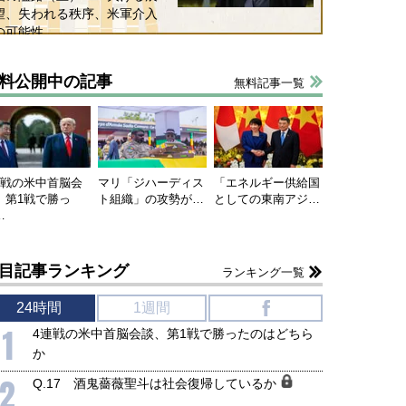
望、失われる秩序、米軍介入
の可能性
料公開中の記事
無料記事一覧
連戦の米中首脳会
マリ「ジハーディス
「エネルギー供給国
、第1戦で勝っ
ト組織」の攻勢が…
としての東南アジ…
…
目記事ランキング
ランキング一覧
24時間
1週間
f
1
4連戦の米中首脳会談、第1戦で勝ったのはどちら
か
2
Q.17 酒鬼薔薇聖斗は社会復帰しているか