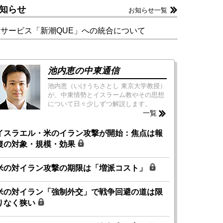
知らせ
お知らせ一覧
新サービス「新潮QUE」への統合について
池内恵の中東通信
池内恵（いけうちさとし 東京大学教授）
が、中東情勢とイスラーム教やその思想
について日々少しずつ解説します。
一覧
イスラエル・米のイラン攻撃が開始：焦点は報
復の対象・規模・効果
米の対イラン攻撃の期限は「増派コスト」
米の対イラン「強制外交」で戦争回避の道は限
りなく狭い