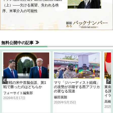
（上）――欠ける展望、失われる秩
序、米軍介入の可能性
無料公開中の記事
4連戦の米中首脳会談、第1
マリ「ジハーディスト組織」
「エ
戦で勝ったのはどちらか
の攻勢が示唆する西アフリカ
東南
の更なる混迷
る課
フォーサイト編集部
イラ
篠田英朗
2026年5月17日
高橋
2026年5月15日
202