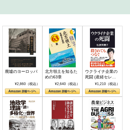
廃墟のヨーロッパ
北方領土を知るた
ウクライナ企業の
めの63章
死闘 (産経セレク
ト S 039)
¥2,860（税込）
¥2,640（税込）
¥1,210（税込）