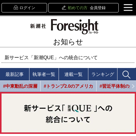
ログイン
初めての方
会員登録
お知らせ
新サービス「新潮QUE」への統合について
最新記事
執筆者一覧
連載一覧
ランキング
#中東動乱の深層
#トランプ2.0のアメリカ
#習近平体制の光