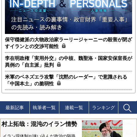
保守穏健派の大物政治家ラーリージャーニーの殺害が閉ざ
すイランとの交渉可能性
李在明政権「実用外交」の中核、魏聖洛・国家安保室長が
異例の「自主派」批判
米軍のベネズエラ攻撃「沈黙のレーダー」で意識される
「中国本土」の脆弱性
最新記事
執筆者一覧
連載一覧
ランキング
村上拓哉：混沌のイラン情勢
イラン現体制が迷い込んだ政治の隘路