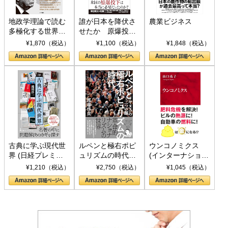
地政学理論で読む
誰が日本を降伏さ
農業ビジネス
多極化する世界：
せたか 原爆投
トランプとBRICS
下、ソ連参戦、そ
¥1,870（税込）
¥1,100（税込）
¥1,848（税込）
の挑戦
して聖断 (PHP新
書)
古典に学ぶ現代世
ルペンと極右ポピ
ウンコノミクス
界 (日経プレミア
ュリズムの時代：
(インターナショナ
シリーズ)
〈ヤヌス〉の二つ
ル新書)
¥1,210（税込）
¥2,750（税込）
¥1,045（税込）
の顔