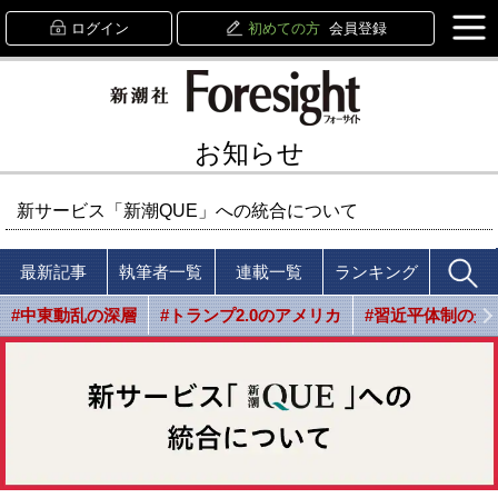
ログイン
初めての方
会員登録
お知らせ
新サービス「新潮QUE」への統合について
最新記事
執筆者一覧
連載一覧
ランキング
#中東動乱の深層
#トランプ2.0のアメリカ
#習近平体制の光