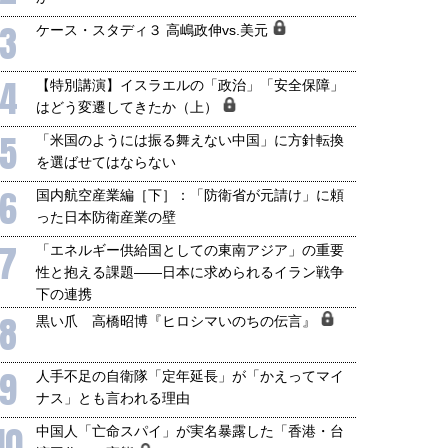
3
ケース・スタディ３ 高嶋政伸vs.美元
4
【特別講演】イスラエルの「政治」「安全保障」
はどう変遷してきたか（上）
5
「米国のようには振る舞えない中国」に方針転換
を選ばせてはならない
6
国内航空産業編［下］：「防衛省が元請け」に頼
った日本防衛産業の壁
7
「エネルギー供給国としての東南アジア」の重要
性と抱える課題――日本に求められるイラン戦争
下の連携
8
黒い爪 高橋昭博『ヒロシマいのちの伝言』
9
人手不足の自衛隊「定年延長」が「かえってマイ
ナス」とも言われる理由
10
中国人「亡命スパイ」が実名暴露した「香港・台