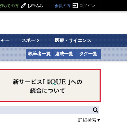
初めての方
お申込み
会員の方
ログイン
チャー
スポーツ
医療・サイエンス
執筆者一覧
連載一覧
タグ一覧
詳細検索▼