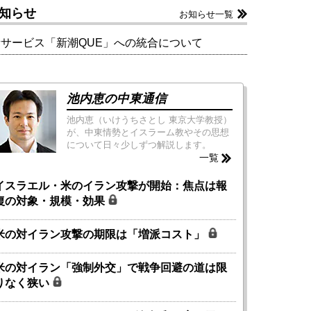
知らせ
お知らせ一覧
新サービス「新潮QUE」への統合について
池内恵の中東通信
池内恵（いけうちさとし 東京大学教授）
が、中東情勢とイスラーム教やその思想
について日々少しずつ解説します。
一覧
イスラエル・米のイラン攻撃が開始：焦点は報
復の対象・規模・効果
米の対イラン攻撃の期限は「増派コスト」
米の対イラン「強制外交」で戦争回避の道は限
りなく狭い