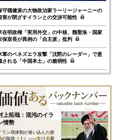
保守穏健派の大物政治家ラーリージャーニーの
殺害が閉ざすイランとの交渉可能性
李在明政権「実用外交」の中核、魏聖洛・国家
安保室長が異例の「自主派」批判
米軍のベネズエラ攻撃「沈黙のレーダー」で意
識される「中国本土」の脆弱性
村上拓哉：混沌のイラ
ン情勢
イラン現体制が迷い込んだ政
治の隘路（上）――欠ける展