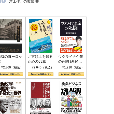
湾工作」の実態
廃墟のヨーロッ
北方領土を知る
ウクライナ企業
パ
ための63章
の死闘 (産経セ
レクト S 039)
¥2,860（税込）
¥2,640（税込）
¥1,210（税込）