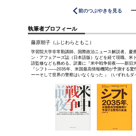
前のつぶやきを見る
執筆者プロフィール
藤原朝子（ふじわらともこ）
学習院大学非常勤講師。国際政治ニュース解説者。慶
ン・アフェアーズ誌（日本語版）などを経て現職。米
語監修なども務める。訳書に『米中戦争前夜――新旧
『シフト――2035年、米国最高情報機関が予測する
ーーそして世界の警察はいなくなった 』（いずれもダ