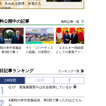
望、失われる秩序、米軍介入
の可能性
料公開中の記事
無料記事一覧
連戦の米中首脳会
マリ「ジハーディス
「エネルギー供給国
、第1戦で勝っ
ト組織」の攻勢が…
としての東南アジ…
…
目記事ランキング
ランキング一覧
24時間
1週間
f
1
Q.17 酒鬼薔薇聖斗は社会復帰しているか
2
4連戦の米中首脳会談、第1戦で勝ったのはどちら
か