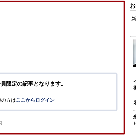
お
！
会員限定の記事となります。
員の方は
ここからログイン
刷