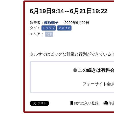
6月19日9:14～6月21日19:22
執筆者：
藤原朝子
2020年6月22日
タグ：
トランプ
アメリカ
エリア：
北米
タルサではビッグな群衆と行列ができている
この続きは有料
フォーサイト会
ポスト
お気に入り登録
印