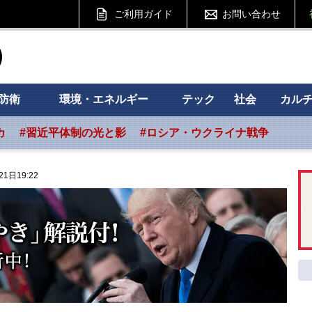
ご利用ガイド
お問い合わせ
ht フォーサイト
防衛
環境・エネルギー
テック
社会
カル
カ
#習近平体制の光と影
#ロシア・ウクライナ戦争
21日19:22