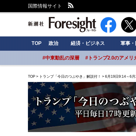
RSS
国際情報サイト
新潮社 Foresig
TOP
政治
経済・ビジネス
軍事・
#中東動乱の深層
#トランプ2.0のアメリ
TOP
>
トランプ「今日のつぶやき」解説付！
>
6月19日9:14～6月