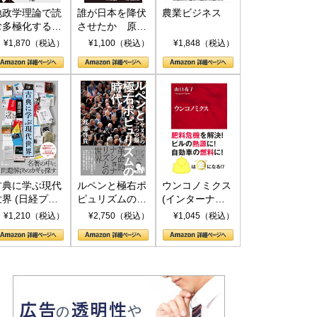
地政学理論で読
誰が日本を降伏
農業ビジネス
む多極化する世
させたか 原爆
界：トランプと
投下、ソ連参
¥1,870（税込）
¥1,100（税込）
¥1,848（税込）
RICSの挑戦
戦、そして聖断
(PHP新書)
古典に学ぶ現代
ルペンと極右ポ
ウンコノミクス
世界 (日経プレ
ピュリズムの時
(インターナシ
ミアシリーズ)
代：〈ヤヌス〉
ョナル新書)
¥1,210（税込）
¥2,750（税込）
¥1,045（税込）
の二つの顔