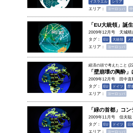
創成科学研究科教授（4）｜ 関
イスラエル
シリア
エリア：
ヨーロッパ
中
「EU大統領」誕
2009年12月号
天城晴
タグ：
EU
大統領
メ
エリア：
ヨーロッパ
経済の頭で考えたこと (22
「壁崩壊の陶酔」
2009年12月号
田中直
タグ：
EU
ドイツ
歴
エリア：
ヨーロッパ
「緑の首都」コン
2009年11月号
信夫聡
タグ：
EU
ドイツ
日
エリア：
ヨーロッパ