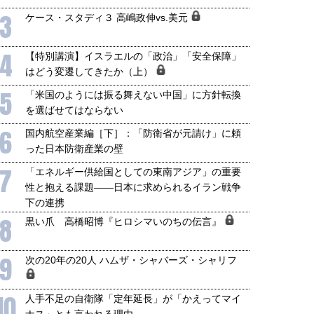
3
ケース・スタディ３ 高嶋政伸vs.美元
4
【特別講演】イスラエルの「政治」「安全保障」
はどう変遷してきたか（上）
5
「米国のようには振る舞えない中国」に方針転換
を選ばせてはならない
6
国内航空産業編［下］：「防衛省が元請け」に頼
った日本防衛産業の壁
7
「エネルギー供給国としての東南アジア」の重要
性と抱える課題――日本に求められるイラン戦争
下の連携
8
黒い爪 高橋昭博『ヒロシマいのちの伝言』
9
次の20年の20人 ハムザ・シャバーズ・シャリフ
10
人手不足の自衛隊「定年延長」が「かえってマイ
ナス」とも言われる理由