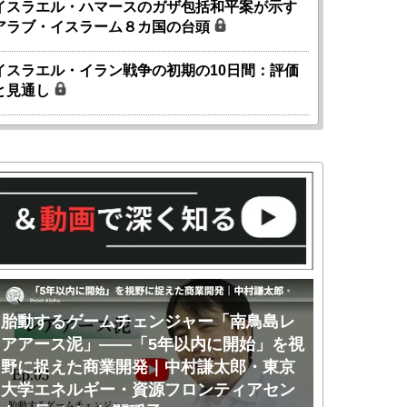
イスラエル・ハマースのガザ包括和平案が示す
アラブ・イスラーム８カ国の台頭
イスラエル・イラン戦争の初期の10日間：評価
と見通し
胎動するゲームチェンジャー「南鳥島レ
胎動するゲ
アアース泥」――「5年以内に開始」を視
アアース泥
野に捉えた商業開発｜中村謙太郎・東京
のか｜中村
大学エネルギー・資源フロンティアセン
ー・資源フ