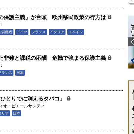
の保護主義」が台頭 欧州移民政策の行方は
t
人労働者
ドイツ
フランス
イタリア
スペイン
た非難と課税の応酬 危機で強まる保護主義
t
フランス
日本
「ひとりでに消えるタバコ」
ィオ・ピエールサンティ
タリア
日本