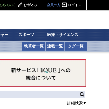
初めての方
お申込み
会員の方
ログイン
チャー
スポーツ
医療・サイエンス
執筆者一覧
連載一覧
タグ一覧
詳細検索▼