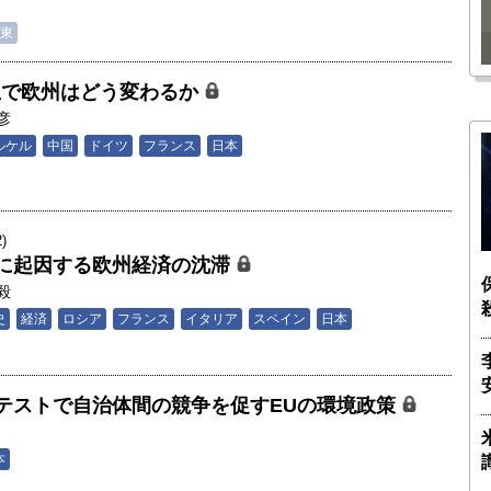
瑶子
ー長（4）｜ 関瑶子
東
生で欧州はどう変わるか
彦
ルケル
中国
ドイツ
フランス
日本
)
に起因する欧州経済の沈滞
毅
史
経済
ロシア
フランス
イタリア
スペイン
日本
テストで自治体間の競争を促すEUの環境政策
本