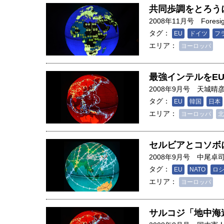
共同歩調をとろう
2008年11月号
Foresi
タグ：
EU
ドイツ
フ
エリア：
ヨーロッパ
最強インテルをE
2008年9月号
天城晴
タグ：
EU
韓国
日本
エリア：
ヨーロッパ
北
セルビアとコソボ
2008年9月号
中尾卓
タグ：
EU
NATO
ロ
エリア：
ヨーロッパ
サルコジ「地中海