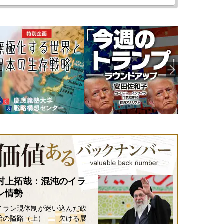
村上拓哉：混沌のイラ
ン情勢
イラン現体制が迷い込んだ政
治の隘路（上）――欠ける展