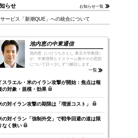
知らせ
お知らせ一覧
新サービス「新潮QUE」への統合について
池内恵の中東通信
池内恵（いけうちさとし 東京大学教授）
が、中東情勢とイスラーム教やその思想
について日々少しずつ解説します。
一覧
イスラエル・米のイラン攻撃が開始：焦点は報
復の対象・規模・効果
米の対イラン攻撃の期限は「増派コスト」
米の対イラン「強制外交」で戦争回避の道は限
りなく狭い