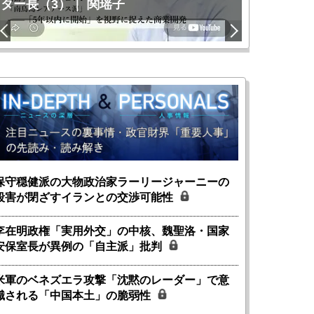
ター長（3）｜ 関瑶子
関瑶子
保守穏健派の大物政治家ラーリージャーニーの
殺害が閉ざすイランとの交渉可能性
李在明政権「実用外交」の中核、魏聖洛・国家
安保室長が異例の「自主派」批判
米軍のベネズエラ攻撃「沈黙のレーダー」で意
識される「中国本土」の脆弱性