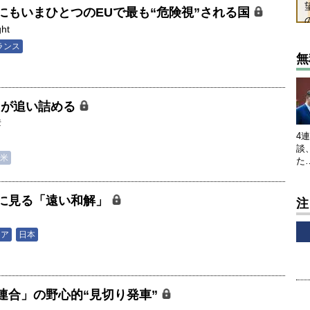
にもいまひとつのEUで最も“危険視”される国
ght
ランス
無
Uが追い詰める
彦
4
談
米
た
に見る「遠い和解」
注
司
シア
日本
連合」の野心的“見切り発車”