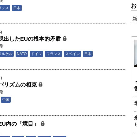
毅
お
ランス
日本
)
現出したEUの根本的矛盾
毅
メルケル
NATO
ドイツ
フランス
スペイン
日本
)
バリズムの相克
毅
中国
EU内の「境目」
人