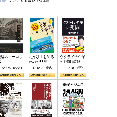
廃墟のヨーロッ
北方領土を知る
ウクライナ企業
パ
ための63章
の死闘 (産経セ
レクト S 039)
¥2,860（税込）
¥2,640（税込）
¥1,210（税込）