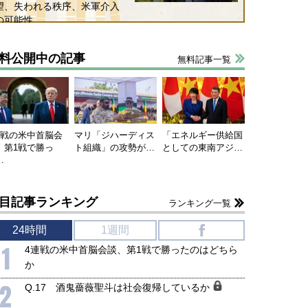
望、失われる秩序、米軍介入
の可能性
料公開中の記事
無料記事一覧
連戦の米中首脳会
マリ「ジハーディス
「エネルギー供給国
、第1戦で勝っ
ト組織」の攻勢が…
としての東南アジ…
…
目記事ランキング
ランキング一覧
24時間
1週間
f
1
4連戦の米中首脳会談、第1戦で勝ったのはどちら
か
2
Q.17 酒鬼薔薇聖斗は社会復帰しているか