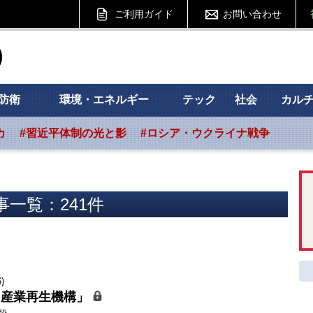
ご利用ガイド
お問い合わせ
ht フォーサイト
防衛
環境・エネルギー
テック
社会
カル
カ
#習近平体制の光と影
#ロシア・ウクライナ戦争
事一覧：241件
)
「産業再生機構」