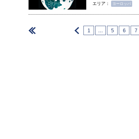
エリア：
ヨーロッパ
＜
＜
1
…
5
6
7