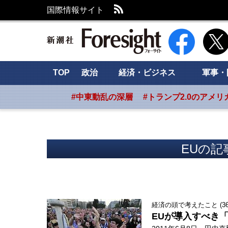
RSS
国際情報サイト
新潮社 Foresig
TOP
政治
経済・ビジネス
軍事・
#中東動乱の深層
#トランプ2.0のアメリ
EUの記
経済の頭で考えたこと (36
EUが導入すべき