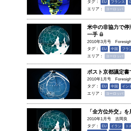
タグ：
EU
フランス
エリア：
ヨーロッパ
米中の非協力で停
一手
2010年3月号
Foresigh
タグ：
EU
中国
フラ
エリア：
ヨーロッパ
ポスト京都議定書
2010年1月号
Foresigh
タグ：
EU
中国
イン
エリア：
ヨーロッパ
人は「地上の太陽」を手にする
「全方位外交」を
合発電の現在地――実現・普及
2010年1月号
吉岡良
界像」｜江尻晶・東京大学大学
タグ：
EU
イラン
ト