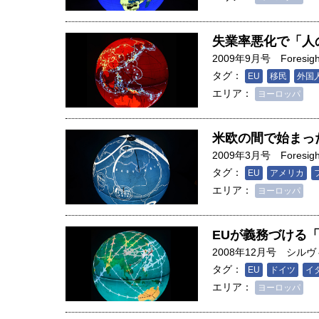
失業率悪化で「人
2009年9月号
Foresigh
タグ：
EU
移民
外国
エリア：
ヨーロッパ
米欧の間で始まっ
2009年3月号
Foresigh
タグ：
EU
アメリカ
エリア：
ヨーロッパ
EUが義務づける
2008年12月号
シルヴ
タグ：
EU
ドイツ
イ
エリア：
ヨーロッパ