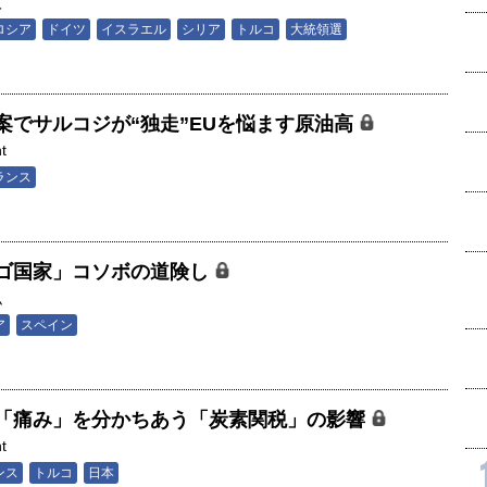
人
ロシア
ドイツ
イスラエル
シリア
トルコ
大統領選
案でサルコジが“独走”EUを悩ます原油高
t
ランス
ゴ国家」コソボの道険し
弘
ア
スペイン
「痛み」を分かちあう「炭素関税」の影響
t
ンス
トルコ
日本