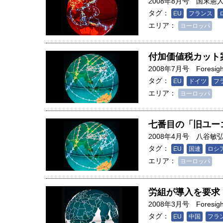
2008年8月号
国末憲
タグ：
EU
フランス
エリア：
ヨーロッパ
付加価値税カット
2008年7月号
Foresigh
タグ：
EU
ドイツ
フ
エリア：
ヨーロッパ
七番目の「旧ユー
2008年4月号
八谷敏
タグ：
EU
国連
ロシ
エリア：
ヨーロッパ
労組が導入を要求
2008年3月号
Foresigh
タグ：
EU
中国
フラ