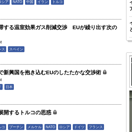
ロシア
NATO
中国
イラン
トルコ
滞する温室効果ガス削減交渉 EUが繰り出す次の
t
ンス
スペイン
で新興国を抱き込むEUのしたたかな交渉術
t
ド
日本
胎動するゲームチェンジャー「南鳥島レ
か 核融
アアース泥」――日米欧豪による新たな
展開するトルコの思惑
後の「世
サプライチェーン｜中村謙太郎・東京大
院新領域
学エネルギー・資源フロンティアセンタ
ルコ
プーチン
メルケル
NATO
ロシア
ドイツ
フランス