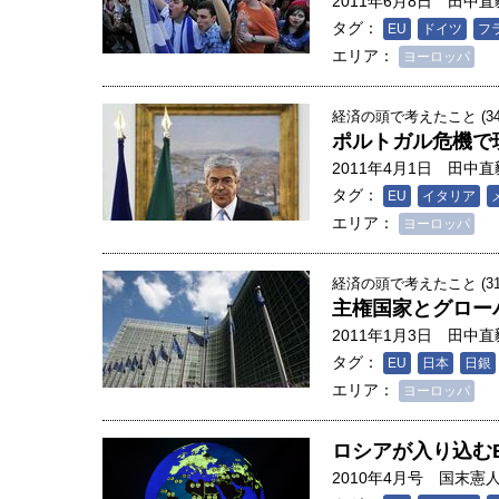
2011年6月8日
田中直
タグ：
EU
ドイツ
フ
エリア：
ヨーロッパ
経済の頭で考えたこと (34
ポルトガル危機で
2011年4月1日
田中直
タグ：
EU
イタリア
エリア：
ヨーロッパ
経済の頭で考えたこと (31
主権国家とグロー
2011年1月3日
田中直
タグ：
EU
日本
日銀
エリア：
ヨーロッパ
ロシアが入り込む
2010年4月号
国末憲