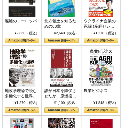
廃墟のヨーロッパ
北方領土を知るた
ウクライナ企業の
めの63章
死闘 (産経セレク
ト S 039)
¥2,860（税込）
¥2,640（税込）
¥1,210（税込）
地政学理論で読む
誰が日本を降伏さ
農業ビジネス
多極化する世界：
せたか 原爆投
トランプとBRICS
下、ソ連参戦、そ
¥1,870（税込）
¥1,100（税込）
¥1,848（税込）
の挑戦
して聖断 (PHP新
書)