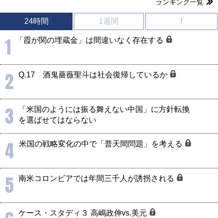
ランキング一覧
24時間
1週間
f
1
「霞が関の埋蔵金」は間違いなく存在する
2
Q.17 酒鬼薔薇聖斗は社会復帰しているか
3
「米国のようには振る舞えない中国」に方針転換
を選ばせてはならない
4
米国の戦略変化の中で「普天間問題」を考える
5
南米コロンビアでは年間三千人が誘拐される
ケース・スタディ３ 高嶋政伸vs.美元