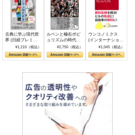
古典に学ぶ現代世
ルペンと極右ポピ
ウンコノミクス
界 (日経プレミア
ュリズムの時代：
(インターナショナ
シリーズ)
〈ヤヌス〉の二つ
ル新書)
¥1,210（税込）
¥2,750（税込）
¥1,045（税込）
の顔