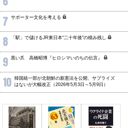
6
7
サポーター文化を考える
8
「駅」で儲けるJR東日本“二十年後”の積み残し
9
黒い爪 高橋昭博『ヒロシマいのちの伝言』
10
韓国統一部が北朝鮮の新憲法を公開、サプライズ
はないが大幅改正（2026年5月3日～5月9日）