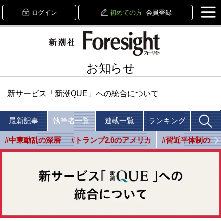
ログイン
初めての方
会員登録
お知らせ
新サービス「新潮QUE」への統合について
最新記事
執筆者一覧
連載一覧
ランキング
#中東動乱の深層
#トランプ2.0のアメリカ
#習近平体制の光