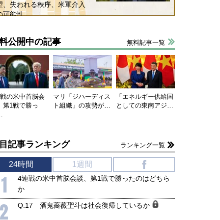
望、失われる秩序、米軍介入
の可能性
料公開中の記事
無料記事一覧
連戦の米中首脳会
マリ「ジハーディス
「エネルギー供給国
、第1戦で勝っ
ト組織」の攻勢が…
としての東南アジ…
…
目記事ランキング
ランキング一覧
24時間
1週間
f
1
4連戦の米中首脳会談、第1戦で勝ったのはどちら
か
2
Q.17 酒鬼薔薇聖斗は社会復帰しているか