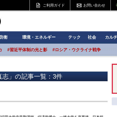
ご利用ガイド
お問い合わせ
ht フォーサイト
防衛
環境・エネルギー
テック
社会
カル
カ
#習近平体制の光と影
#ロシア・ウクライナ戦争
真志」の記事一覧：3件