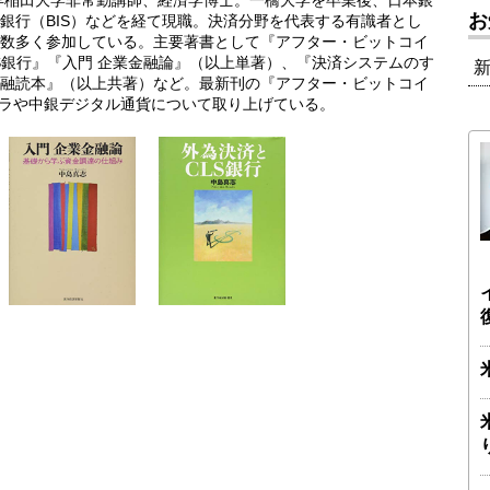
、早稲田大学非常勤講師、経済学博士。一橋大学を卒業後、日本銀
お
銀行（BIS）などを経て現職。決済分野を代表する有識者とし
数多く参加している。主要著書として『アフター・ビットコイ
LS銀行』『入門 企業金融論』（以上単著）、『決済システムのす
融読本』（以上共著）など。最新刊の『アフター・ビットコイ
リブラや中銀デジタル通貨について取り上げている。