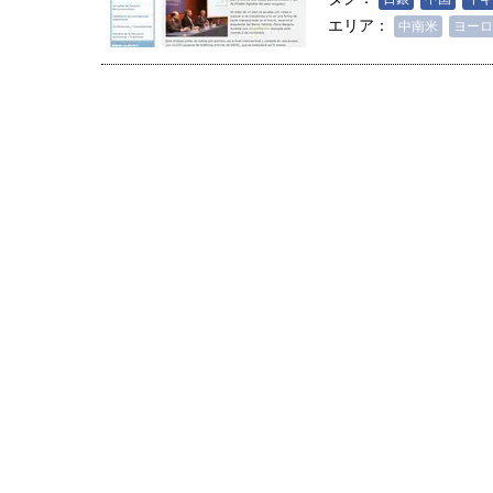
創成科学研究科教授（4）｜ 関
エリア：
中南米
ヨーロ