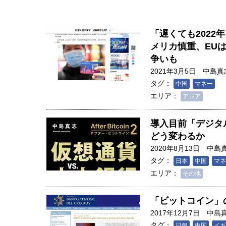
「遅くても2022
メリカ慎重、EU
争いも
2021年3月5日
中島真
タグ：
中国
マネー
エリア：
アジア
導入目前「デジタ
どう変わるか
2020年8月13日
中島
タグ：
日本
中国
マネ
エリア：
その他
人は「地上の太陽」を手にする
「ビットコイン」
合発電の現在地――実現・普及
2017年12月7日
中島
界像」｜江尻晶・東京大学大学
タグ：
日銀
中国
イギ