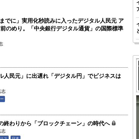
年までに」実用化秒読みに入ったデジタル人民元 ア
は前のめり。「中央銀行デジタル通貨」の国際標準
志
ル人民元」に出遅れ「デジタル円」でビジネスは
真志
ー
胎動するゲームチェンジャー「南鳥島レ
か 核融
アアース泥」――日米欧豪による新たな
の終わりから「ブロックチェーン」の時代へ
後の「世
サプライチェーン｜中村謙太郎・東京大
真志
院新領域
学エネルギー・資源フロンティアセンタ
リス
日本