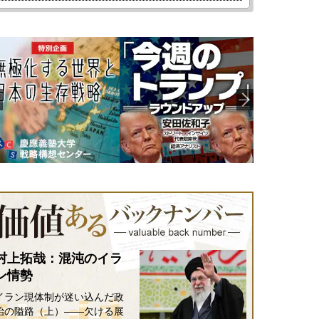
村上拓哉：混沌のイラ
ン情勢
イラン現体制が迷い込んだ政
治の隘路（上）――欠ける展