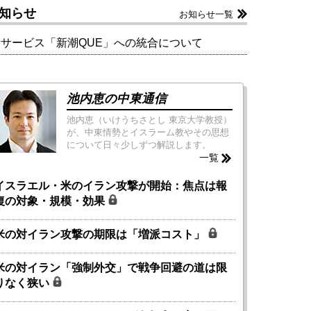
知らせ
お知らせ一覧
新サービス「新潮QUE」への統合について
池内恵の中東通信
池内恵（いけうちさとし 東京大学教授）
が、中東情勢とイスラーム教やその思想
について日々少しずつ解説します。
一覧
イスラエル・米のイラン攻撃が開始：焦点は報
復の対象・規模・効果
米の対イラン攻撃の期限は「増派コスト」
米の対イラン「強制外交」で戦争回避の道は限
りなく狭い