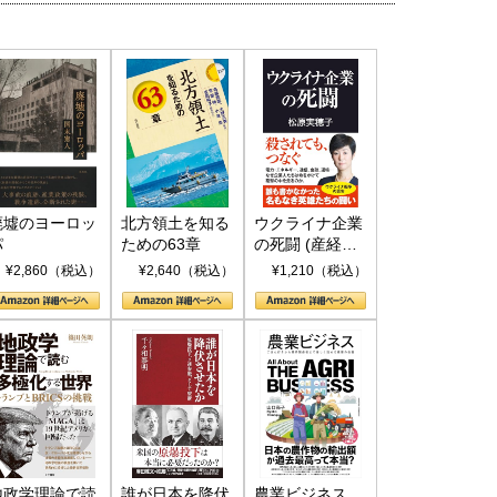
廃墟のヨーロッ
北方領土を知る
ウクライナ企業
パ
ための63章
の死闘 (産経セ
レクト S 039)
¥2,860（税込）
¥2,640（税込）
¥1,210（税込）
地政学理論で読
誰が日本を降伏
農業ビジネス