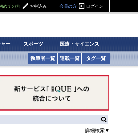
初めての方
お申込み
会員の方
ログイン
チャー
スポーツ
医療・サイエンス
執筆者一覧
連載一覧
タグ一覧
詳細検索▼