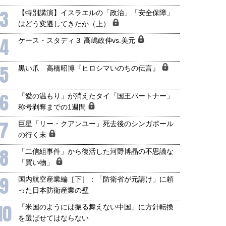
3
【特別講演】イスラエルの「政治」「安全保障」
はどう変遷してきたか（上）
4
ケース・スタディ３ 高嶋政伸vs.美元
5
黒い爪 高橋昭博『ヒロシマいのちの伝言』
6
「愛の温もり」が消えたタイ「国王パートナー」
称号剥奪までの1週間
7
巨星「リー・クアンユー」死去後のシンガポール
の行く末
8
「二信組事件」から復活した河野博晶の不思議な
「買い物」
9
国内航空産業編［下］：「防衛省が元請け」に頼
った日本防衛産業の壁
10
「米国のようには振る舞えない中国」に方針転換
を選ばせてはならない