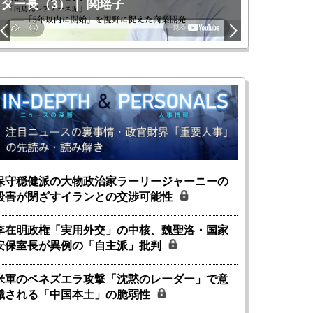
ター長（3）｜ 関瑶子
関瑶子
保守穏健派の大物政治家ラーリージャーニーの
殺害が閉ざすイランとの交渉可能性
李在明政権「実用外交」の中核、魏聖洛・国家
安保室長が異例の「自主派」批判
米軍のベネズエラ攻撃「沈黙のレーダー」で意
識される「中国本土」の脆弱性