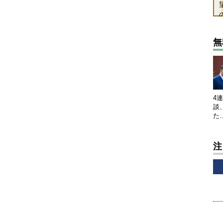
無
4
談
た
注