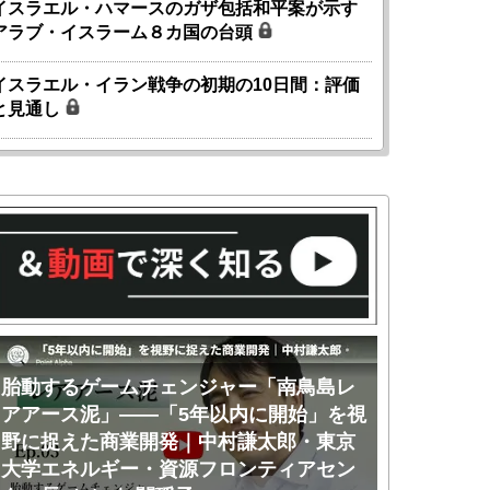
イスラエル・ハマースのガザ包括和平案が示す
アラブ・イスラーム８カ国の台頭
イスラエル・イラン戦争の初期の10日間：評価
と見通し
胎動するゲームチェンジャー「南鳥島レ
胎動するゲ
アアース泥」――「5年以内に開始」を視
アアース泥
野に捉えた商業開発｜中村謙太郎・東京
のか｜中村
大学エネルギー・資源フロンティアセン
ー・資源フ