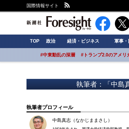
RSS
国際情報サイト
新潮社 Foresig
TOP
政治
経済・ビジネス
軍事・
#中東動乱の深層
#トランプ2.0のアメリ
執筆者：「中島
執筆者プロフィール
中島真志（なかじままさし）