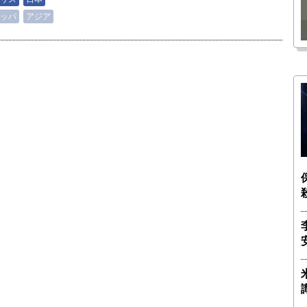
瑶子
ー長（4）｜ 関瑶子
ッパ
アジア