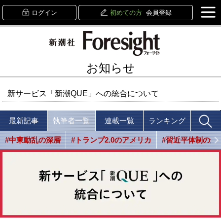
ログイン
初めての方
会員登録
お知らせ
新サービス「新潮QUE」への統合について
最新記事
執筆者一覧
連載一覧
ランキング
#中東動乱の深層
#トランプ2.0のアメリカ
#習近平体制の光