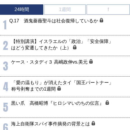
24時間
1週間
f
1
Q.17 酒鬼薔薇聖斗は社会復帰しているか
2
【特別講演】イスラエルの「政治」「安全保障」
はどう変遷してきたか（上）
3
ケース・スタディ３ 高嶋政伸vs.美元
4
「愛の温もり」が消えたタイ「国王パートナー」
称号剥奪までの1週間
5
黒い爪 高橋昭博『ヒロシマいのちの伝言』
6
海上自衛隊スパイ事件摘発の背景とは