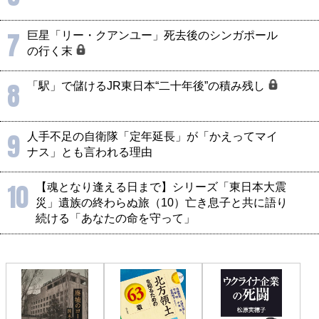
7
巨星「リー・クアンユー」死去後のシンガポール
の行く末
8
「駅」で儲けるJR東日本“二十年後”の積み残し
9
人手不足の自衛隊「定年延長」が「かえってマイ
ナス」とも言われる理由
10
【魂となり逢える日まで】シリーズ「東日本大震
災」遺族の終わらぬ旅（10）亡き息子と共に語り
続ける「あなたの命を守って」