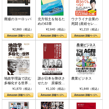
廃墟のヨーロッパ
北方領土を知るた
ウクライナ企業の
めの63章
死闘 (産経セレク
ト S 039)
¥2,860（税込）
¥2,640（税込）
¥1,210（税込）
地政学理論で読む
誰が日本を降伏さ
農業ビジネス
多極化する世界：
せたか 原爆投
トランプとBRICS
下、ソ連参戦、そ
¥1,870（税込）
¥1,100（税込）
¥1,848（税込）
の挑戦
して聖断 (PHP新
書)