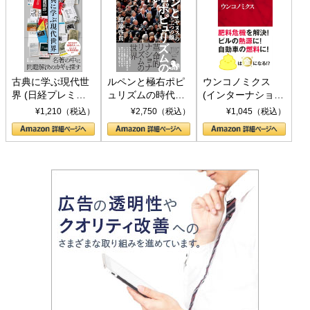
古典に学ぶ現代世
ルペンと極右ポピ
ウンコノミクス
界 (日経プレミア
ュリズムの時代：
(インターナショナ
シリーズ)
〈ヤヌス〉の二つ
ル新書)
¥1,210（税込）
¥2,750（税込）
¥1,045（税込）
の顔