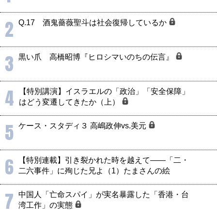
2
Q.17 酒鬼薔薇聖斗は社会復帰しているか
3
黒い爪 高橋昭博『ヒロシマいのちの伝言』
4
【特別講演】イスラエルの「政治」「安全保障」
はどう変遷してきたか（上）
5
ケース・スタディ３ 高嶋政伸vs.美元
6
【特別連載】引き裂かれた時を越えて――「二・
二六事件」に殉じた兄よ（1）たまさんの絵
7
中国人「亡命スパイ」が実名暴露した「香港・台
湾工作」の実態