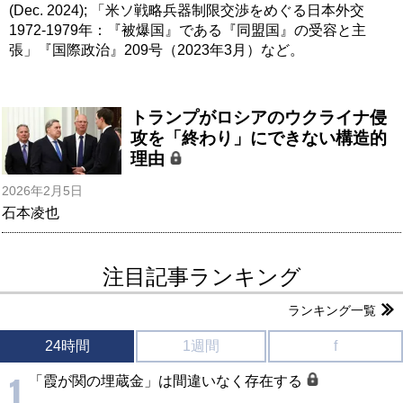
(Dec. 2024); 「⽶ソ戦略兵器制限交渉をめぐる⽇本外交
1972-1979年：『被爆国』である『同盟国』の受容と主
張」『国際政治』209号（2023年3⽉）など。
トランプがロシアのウクライナ侵
攻を「終わり」にできない構造的
理由
2026年2月5日
石本凌也
注目記事ランキング
ランキング一覧
24時間
1週間
f
1
「霞が関の埋蔵金」は間違いなく存在する