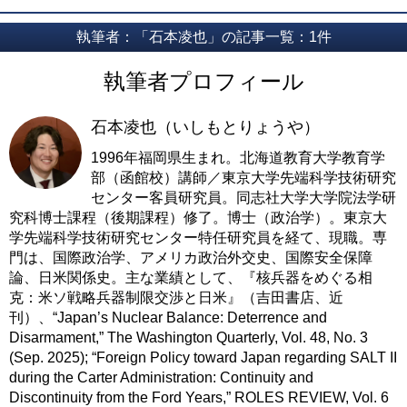
執筆者：「石本凌也」の記事一覧：1件
執筆者プロフィール
石本凌也（いしもとりょうや）
1996年福岡県生まれ。北海道教育大学教育学
部（函館校）講師／東京大学先端科学技術研究
センター客員研究員。同志社⼤学⼤学院法学研
究科博士課程（後期課程）修了。博⼠（政治学）。東京⼤
学先端科学技術研究センター特任研究員を経て、現職。専
門は、国際政治学、アメリカ政治外交史、国際安全保障
論、日米関係史。主な業績として、『核兵器をめぐる相
克：米ソ戦略兵器制限交渉と日米』（吉田書店、近
刊）、“Japan’s Nuclear Balance: Deterrence and
Disarmament,” The Washington Quarterly, Vol. 48, No. 3
(Sep. 2025); “Foreign Policy toward Japan regarding SALT II
during the Carter Administration: Continuity and
Discontinuity from the Ford Years,” ROLES REVIEW, Vol. 6