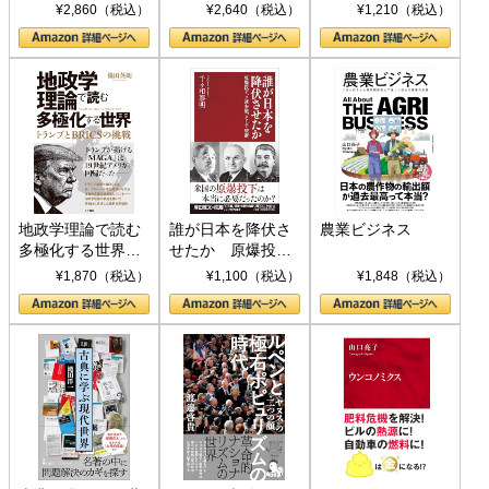
ト S 039)
¥2,860（税込）
¥2,640（税込）
¥1,210（税込）
地政学理論で読む
誰が日本を降伏さ
農業ビジネス
多極化する世界：
せたか 原爆投
トランプとBRICS
下、ソ連参戦、そ
¥1,870（税込）
¥1,100（税込）
¥1,848（税込）
の挑戦
して聖断 (PHP新
書)