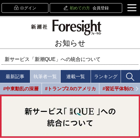
ログイン
初めての方
会員登録
お知らせ
新サービス「新潮QUE」への統合について
最新記事
執筆者一覧
連載一覧
ランキング
#中東動乱の深層
#トランプ2.0のアメリカ
#習近平体制の光