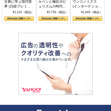
古典に学ぶ現代世
ルペンと極右ポピ
ウンコノミクス
界 (日経プレミア
ュリズムの時代：
(インターナショナ
シリーズ)
〈ヤヌス〉の二つ
ル新書)
¥1,210（税込）
¥2,750（税込）
¥1,045（税込）
の顔