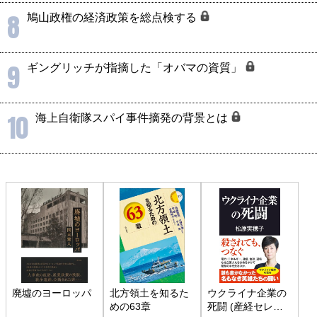
8
鳩山政権の経済政策を総点検する
9
ギングリッチが指摘した「オバマの資質」
10
海上自衛隊スパイ事件摘発の背景とは
廃墟のヨーロッパ
北方領土を知るた
ウクライナ企業の
めの63章
死闘 (産経セレク