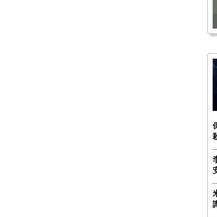
瑶子
ー長（4）｜ 関瑶子