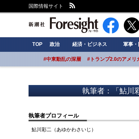
RSS
国際情報サイト
新潮社 Foresig
TOP
政治
経済・ビジネス
軍事・
#中東動乱の深層
#トランプ2.0のアメリ
執筆者：「鮎川
執筆者プロフィール
鮎川彩二（あゆかわさいじ）