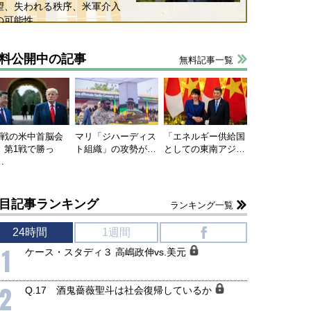
望、失われる秩序、米軍介入
の可能性
料公開中の記事
無料記事一覧
連戦の米中首脳会
マリ「ジハーディス
「エネルギー供給国
、第1戦で勝っ
ト組織」の攻勢が…
としての東南アジ…
…
目記事ランキング
ランキング一覧
24時間
1週間
f
1
ケース・スタディ３ 高嶋政伸vs.美元
2
Q.17 酒鬼薔薇聖斗は社会復帰しているか