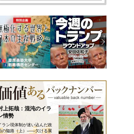
村上拓哉：混沌のイラ
ン情勢
イラン現体制が迷い込んだ政
治の隘路（上）――欠ける展