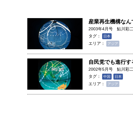
産業再生機構なん
2003年4月号
鮎川彩
タグ：
日本
エリア：
アジア
自民党でも進行す
2002年5月号
鮎川彩
タグ：
中国
日本
エリア：
アジア