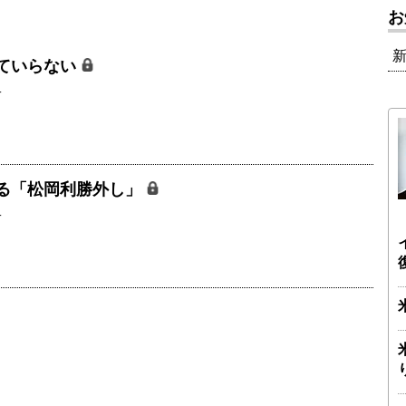
お
ていらない
二
る「松岡利勝外し」
二