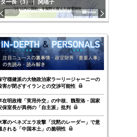
ター長（3）｜ 関瑶子
関瑶子
保守穏健派の大物政治家ラーリージャーニーの
殺害が閉ざすイランとの交渉可能性
李在明政権「実用外交」の中核、魏聖洛・国家
安保室長が異例の「自主派」批判
米軍のベネズエラ攻撃「沈黙のレーダー」で意
識される「中国本土」の脆弱性