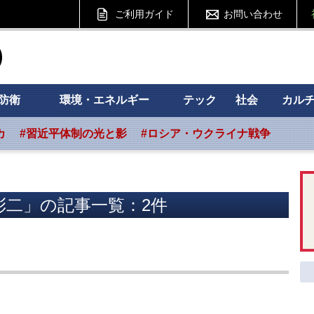
ご利用ガイド
お問い合わせ
ht フォーサイト
防衛
環境・エネルギー
テック
社会
カル
カ
#習近平体制の光と影
#ロシア・ウクライナ戦争
彩二」の記事一覧：2件