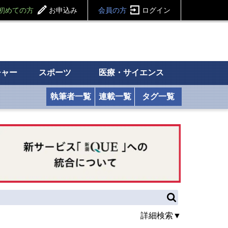
初めての方
お申込み
会員の方
ログイン
チャー
スポーツ
医療・サイエンス
執筆者一覧
連載一覧
タグ一覧
詳細検索▼