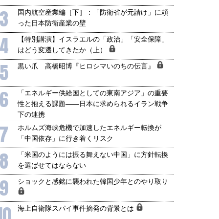
3
国内航空産業編［下］：「防衛省が元請け」に頼
った日本防衛産業の壁
4
【特別講演】イスラエルの「政治」「安全保障」
はどう変遷してきたか（上）
5
黒い爪 高橋昭博『ヒロシマいのちの伝言』
6
「エネルギー供給国としての東南アジア」の重要
性と抱える課題――日本に求められるイラン戦争
下の連携
7
ホルムズ海峡危機で加速したエネルギー転換が
「中国依存」に行き着くリスク
8
「米国のようには振る舞えない中国」に方針転換
を選ばせてはならない
9
ショックと感銘に襲われた韓国少年とのやり取り
10
海上自衛隊スパイ事件摘発の背景とは