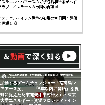
イスラエル・ハマースのガザ包括和平案が示す
アラブ・イスラーム８カ国の台頭
イスラエル・イラン戦争の初期の10日間：評価
と見通し
胎動するゲームチェンジャー「南鳥島レ
胎動するゲ
アアース泥」――「5年以内に開始」を視
アアース泥
野に捉えた商業開発｜中村謙太郎・東京
のか｜中村
大学エネルギー・資源フロンティアセン
ー・資源フ