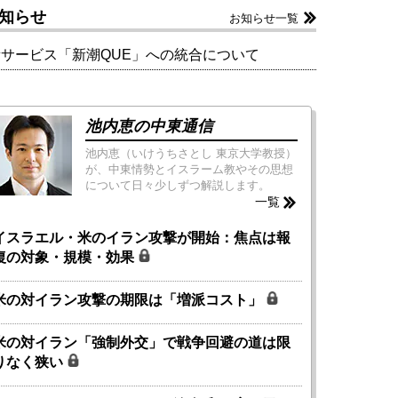
知らせ
お知らせ一覧
新サービス「新潮QUE」への統合について
池内恵の中東通信
池内恵（いけうちさとし 東京大学教授）
が、中東情勢とイスラーム教やその思想
について日々少しずつ解説します。
一覧
イスラエル・米のイラン攻撃が開始：焦点は報
復の対象・規模・効果
米の対イラン攻撃の期限は「増派コスト」
米の対イラン「強制外交」で戦争回避の道は限
りなく狭い