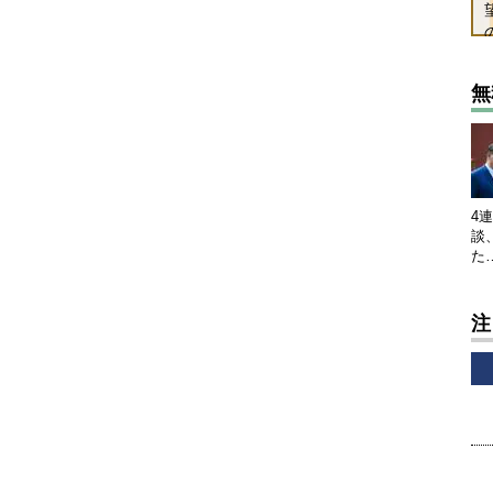
無
4
談
た
注