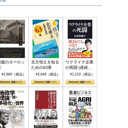
廃墟のヨーロッ
北方領土を知る
ウクライナ企業
パ
ための63章
の死闘 (産経セ
レクト S 039)
¥2,860（税込）
¥2,640（税込）
¥1,210（税込）