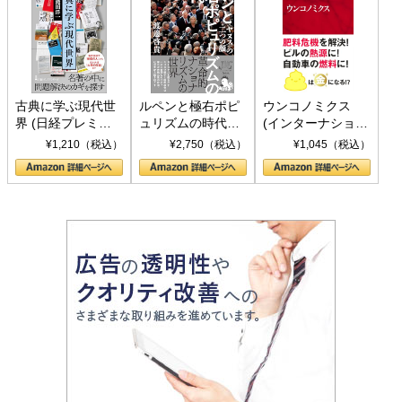
古典に学ぶ現代世
ルペンと極右ポピ
ウンコノミクス
界 (日経プレミア
ュリズムの時代：
(インターナショナ
シリーズ)
〈ヤヌス〉の二つ
ル新書)
¥1,210（税込）
¥2,750（税込）
¥1,045（税込）
の顔