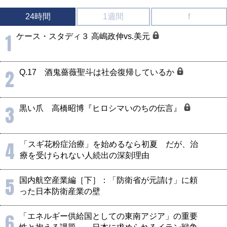
24時間
1週間
f
1
ケース・スタディ３ 高嶋政伸vs.美元
2
Q.17 酒鬼薔薇聖斗は社会復帰しているか
3
黒い爪 高橋昭博『ヒロシマいのちの伝言』
4
「スギ花粉症治療」を始めるなら初夏 だが、治
療を受けられない人続出の深刻理由
5
国内航空産業編［下］：「防衛省が元請け」に頼
った日本防衛産業の壁
6
「エネルギー供給国としての東南アジア」の重要