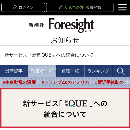
ログイン
初めての方
会員登録
お知らせ
新サービス「新潮QUE」への統合について
最新記事
執筆者一覧
連載一覧
ランキング
#中東動乱の深層
#トランプ2.0のアメリカ
#習近平体制の光