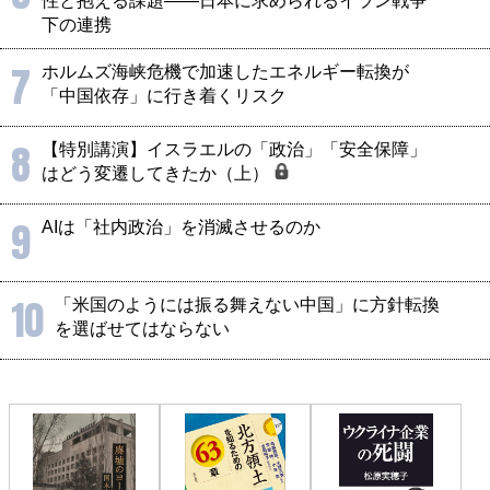
性と抱える課題――日本に求められるイラン戦争
下の連携
7
ホルムズ海峡危機で加速したエネルギー転換が
「中国依存」に行き着くリスク
8
【特別講演】イスラエルの「政治」「安全保障」
はどう変遷してきたか（上）
9
AIは「社内政治」を消滅させるのか
10
「米国のようには振る舞えない中国」に方針転換
を選ばせてはならない