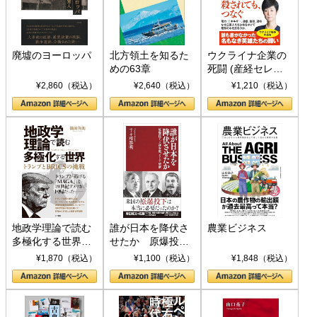
廃墟のヨーロッパ
北方領土を知るた
ウクライナ企業の
めの63章
死闘 (産経セレク
ト S 039)
¥2,860（税込）
¥2,640（税込）
¥1,210（税込）
地政学理論で読む
誰が日本を降伏さ
農業ビジネス
多極化する世界：
せたか 原爆投
トランプとBRICS
下、ソ連参戦、そ
¥1,870（税込）
¥1,100（税込）
¥1,848（税込）
の挑戦
して聖断 (PHP新
書)