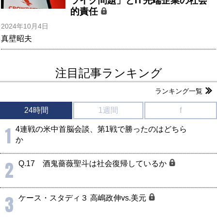
ライク問題」とIT先端企業の社会
的責任
2024年10月4日
真壁昭夫
注目記事ランキング
ランキング一覧
24時間
1週間
f
1
4連戦の米中首脳会談、第1戦で勝ったのはどちら
か
2
Q.17 酒鬼薔薇聖斗は社会復帰しているか
3
ケース・スタディ３ 高嶋政伸vs.美元