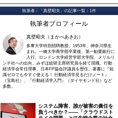
執筆者：「真壁昭夫」の記事一覧：1件
執筆者プロフィール
真壁昭夫（まかべあきお）
多摩大学特別招聘教授。1953年、神奈川県生
まれ。一橋大学商学部卒業後、第一勧業銀行に
入行。ロンドン大学経営学部大学院、メリルリ
ンチ社への出向、みずほ総研主席研究員を経て現職。行動
経済学会常任理事、日本FP協会評議員を歴任。著書に『知
識ゼロでも今すぐ使える！ 行動経済学見るだけノート』
（宝島社）、『行動経済学入門』（ダイヤモンド社）など
多数。
システム障害、誰が被害の責任を
負うべきか？――「クラウドスト