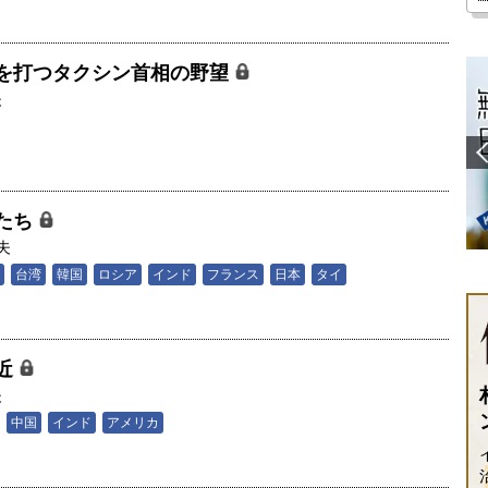
を打つタクシン首相の野望
夫
たち
夫
台湾
韓国
ロシア
インド
フランス
日本
タイ
近
夫
中国
インド
アメリカ