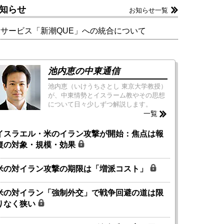
知らせ
お知らせ一覧
新サービス「新潮QUE」への統合について
池内恵の中東通信
池内恵（いけうちさとし 東京大学教授）
が、中東情勢とイスラーム教やその思想
について日々少しずつ解説します。
一覧
イスラエル・米のイラン攻撃が開始：焦点は報
復の対象・規模・効果
米の対イラン攻撃の期限は「増派コスト」
米の対イラン「強制外交」で戦争回避の道は限
りなく狭い