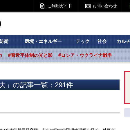
ご利用ガイド
お問い合わせ
ht フォーサイト
防衛
環境・エネルギー
テック
社会
カル
カ
#習近平体制の光と影
#ロシア・ウクライナ戦争
夫」の記事一覧：291件