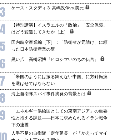
3
ケース・スタディ３ 高嶋政伸vs.美元
4
【特別講演】イスラエルの「政治」「安全保障」
はどう変遷してきたか（上）
5
国内航空産業編［下］：「防衛省が元請け」に頼
った日本防衛産業の壁
6
黒い爪 高橋昭博『ヒロシマいのちの伝言』
7
「米国のようには振る舞えない中国」に方針転換
を選ばせてはならない
8
海上自衛隊スパイ事件摘発の背景とは
9
「エネルギー供給国としての東南アジア」の重要
性と抱える課題――日本に求められるイラン戦争
下の連携
10
人手不足の自衛隊「定年延長」が「かえってマイ
ナス」とも言われる理由