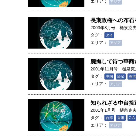
エリア：
アジア
長期政権への布石
2003年3月号
樋泉克
タグ：
タイ
エリア：
アジア
腕撫して待つ華商
2001年11月号
樋泉克
タグ：
中国
経済
香港
エリア：
アジア
知られざる中台接
2001年1月号
樋泉克
タグ：
台湾
香港
CIA
エリア：
アジア