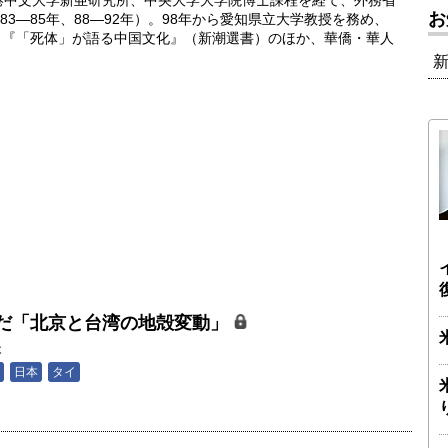
香港中文大学新亜研究所、中央大学大学院博士課程を経て、外務省
お
3―85年、88―92年）。98年から愛知県立大学教授を務め、
教授。『「死体」が語る中国文化』（新潮選書）のほか、華僑・華人
だ「北京と台湾の地殻変動」
夫
日本
タイ