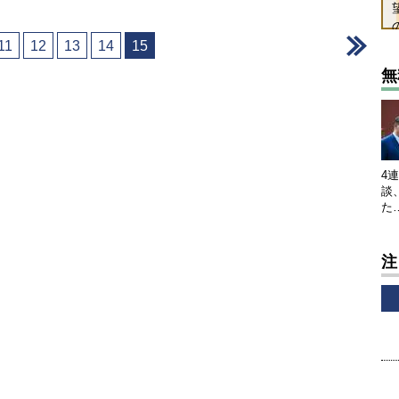
＞
11
12
13
14
15
無
4
談
た
注