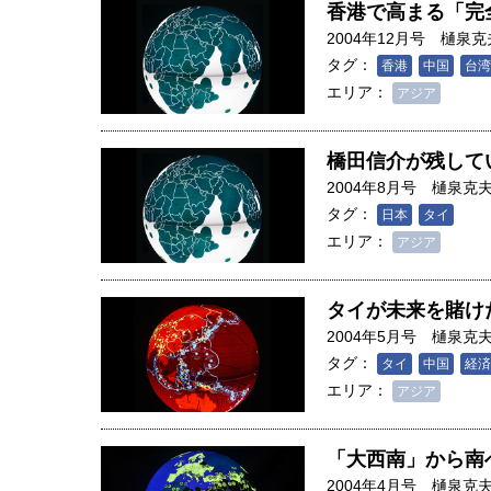
香港で高まる「完
2004年12月号
樋泉克
タグ：
香港
中国
台湾
エリア：
アジア
橋田信介が残して
2004年8月号
樋泉克
タグ：
日本
タイ
エリア：
アジア
タイが未来を賭け
2004年5月号
樋泉克
タグ：
タイ
中国
経済
エリア：
アジア
人は「地上の太陽」を手にする
合発電の現在地――実現・普及
「大西南」から南
界像」｜江尻晶・東京大学大学
2004年4月号
樋泉克