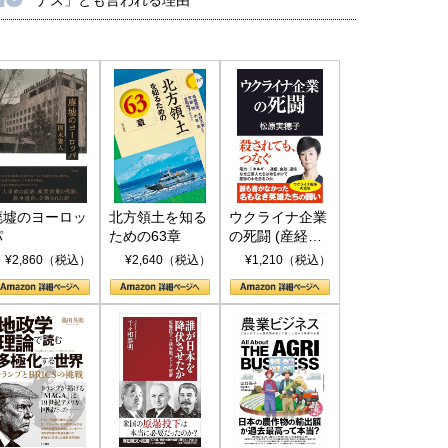
廃墟のヨーロッ
北方領土を知る
ウクライナ企業
パ
ための63章
の死闘 (産経セ
レクト S 039)
¥2,860（税込）
¥2,640（税込）
¥1,210（税込）