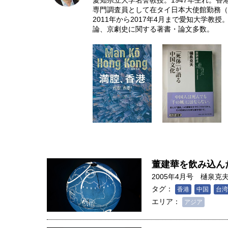
愛知県立大学名誉教授。1947年生れ。
専門調査員として在タイ日本大使館勤務（8
2011年から2017年4月まで愛知大学
論、京劇史に関する著書・論文多数。
董建華を飲み込ん
2005年4月号
樋泉克
タグ：
香港
中国
台湾
エリア：
アジア