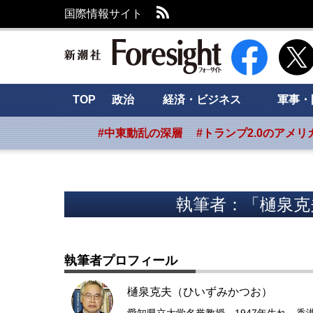
RSS
国際情報サイト
新潮社 Foresig
TOP
政治
経済・ビジネス
軍事・
#中東動乱の深層
#トランプ2.0のアメリ
執筆者：「樋泉克
執筆者プロフィール
樋泉克夫（ひいずみかつお）