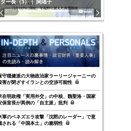
ター長（3）｜ 関瑶子
関瑶子
保守穏健派の大物政治家ラーリージャーニーの
殺害が閉ざすイランとの交渉可能性
李在明政権「実用外交」の中核、魏聖洛・国家
安保室長が異例の「自主派」批判
米軍のベネズエラ攻撃「沈黙のレーダー」で意
識される「中国本土」の脆弱性