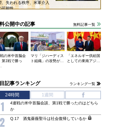
望、失われる秩序、米軍介入
の可能性
料公開中の記事
無料記事一覧
連戦の米中首脳会
マリ「ジハーディス
「エネルギー供給国
、第1戦で勝っ
ト組織」の攻勢が…
としての東南アジ…
…
目記事ランキング
ランキング一覧
24時間
1週間
f
1
4連戦の米中首脳会談、第1戦で勝ったのはどちら
か
2
Q.17 酒鬼薔薇聖斗は社会復帰しているか