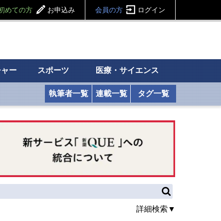
初めての方
お申込み
会員の方
ログイン
チャー
スポーツ
医療・サイエンス
執筆者一覧
連載一覧
タグ一覧
詳細検索▼