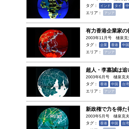
創成科学研究科教授（4）｜ 関
タグ：
インド
タイ
中
エリア：
アジア
有力香港企業家の
2003年11月号
樋泉克
タグ：
企業
香港
中国
エリア：
アジア
超人・李嘉誠は追
2003年6月号
樋泉克
タグ：
香港
中国
台湾
エリア：
アジア
新政権で力を得た
2003年5月号
樋泉克
タグ：
香港
中国
台湾