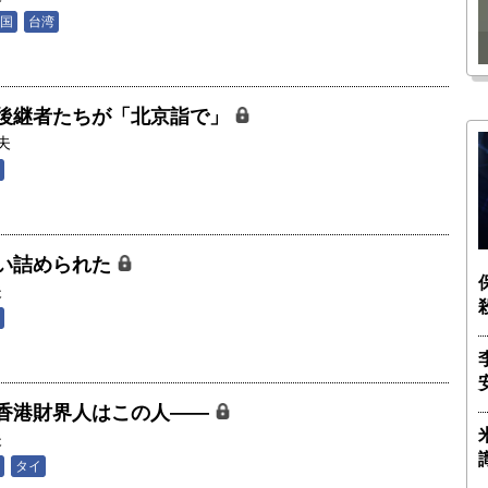
瑶子
ー長（4）｜ 関瑶子
国
台湾
後継者たちが「北京詣で」
夫
い詰められた
夫
香港財界人はこの人――
夫
タイ