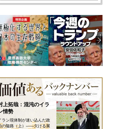
村上拓哉：混沌のイラ
ン情勢
イラン現体制が迷い込んだ政
治の隘路（上）――欠ける展