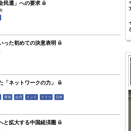
全民選」への要求
夫
いった初めての決意表明
夫
た「ネットワークの力」
夫
香港
台湾
インド
ドイツ
日本
胎動するゲームチェンジャー「南鳥島レ
か 核融
アアース泥」――日米欧豪による新たな
後の「世
サプライチェーン｜中村謙太郎・東京大
へと拡大する中国経済圏
院新領域
学エネルギー・資源フロンティアセンタ
夫