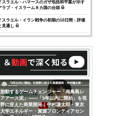
イスラエル・ハマースのガザ包括和平案が示す
アラブ・イスラーム８カ国の台頭
イスラエル・イラン戦争の初期の10日間：評価
と見通し
胎動するゲームチェンジャー「南鳥島レ
胎動するゲ
アアース泥」――「5年以内に開始」を視
アアース泥
野に捉えた商業開発｜中村謙太郎・東京
のか｜中村
大学エネルギー・資源フロンティアセン
ー・資源フ