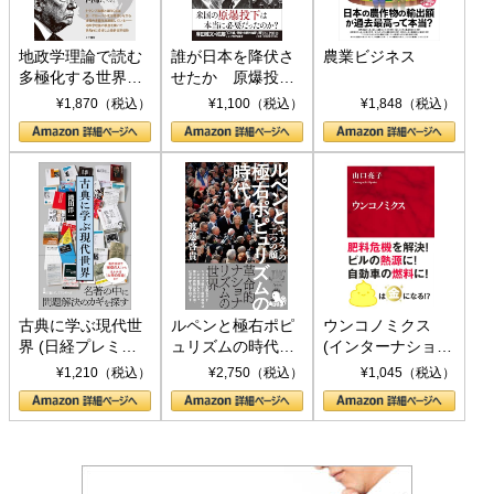
地政学理論で読む
誰が日本を降伏さ
農業ビジネス
多極化する世界：
せたか 原爆投
トランプとBRICS
下、ソ連参戦、そ
¥1,870（税込）
¥1,100（税込）
¥1,848（税込）
の挑戦
して聖断 (PHP新
書)
古典に学ぶ現代世
ルペンと極右ポピ
ウンコノミクス
界 (日経プレミア
ュリズムの時代：
(インターナショナ
シリーズ)
〈ヤヌス〉の二つ
ル新書)
¥1,210（税込）
¥2,750（税込）
¥1,045（税込）
の顔