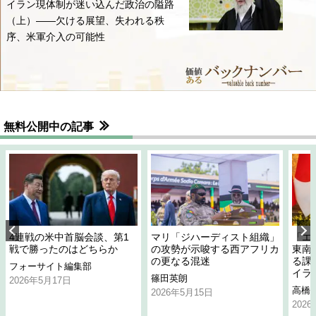
イラン現体制が迷い込んだ政治の隘路
（上）――欠ける展望、失われる秩
序、米軍介入の可能性
無料公開中の記事
4連戦の米中首脳会談、第1
マリ「ジハーディスト組織」
「エ
戦で勝ったのはどちらか
の攻勢が示唆する西アフリカ
東南
の更なる混迷
る課
フォーサイト編集部
イラ
篠田英朗
2026年5月17日
高橋
2026年5月15日
202