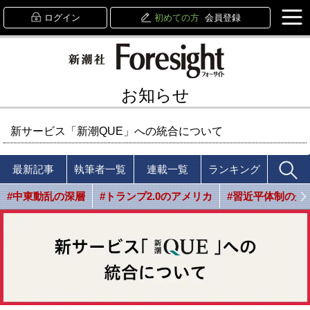
ログイン
初めての方
会員登録
お知らせ
新サービス「新潮QUE」への統合について
最新記事
執筆者一覧
連載一覧
ランキング
#中東動乱の深層
#トランプ2.0のアメリカ
#習近平体制の光