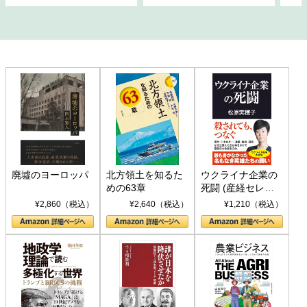
廃墟のヨーロッパ
北方領土を知るた
ウクライナ企業の
めの63章
死闘 (産経セレク
ト S 039)
¥2,860（税込）
¥2,640（税込）
¥1,210（税込）