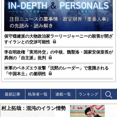
保守穏健派の大物政治家ラーリージャーニーの殺害が閉ざ
すイランとの交渉可能性
李在明政権「実用外交」の中核、魏聖洛・国家安保室長が
異例の「自主派」批判
米軍のベネズエラ攻撃「沈黙のレーダー」で意識される
「中国本土」の脆弱性
最新記事
執筆者一覧
連載一覧
ランキング
村上拓哉：混沌のイラン情勢