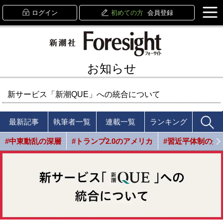
ログイン
初めての方
会員登録
お知らせ
新サービス「新潮QUE」への統合について
最新記事
執筆者一覧
連載一覧
ランキング
#中東動乱の深層
#トランプ2.0のアメリカ
#習近平体制の光