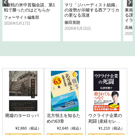
4連戦の米中首脳会談、第1
マリ「ジハーディスト組織」
「エ
戦で勝ったのはどちらか
の攻勢が示唆する西アフリカ
東南
の更なる混迷
る課
フォーサイト編集部
イラ
篠田英朗
2026年5月17日
高橋
2026年5月15日
202
廃墟のヨーロッパ
北方領土を知るた
ウクライナ企業の
めの63章
死闘 (産経セレク
ト S 039)
¥2,860（税込）
¥2,640（税込）
¥1,210（税込）