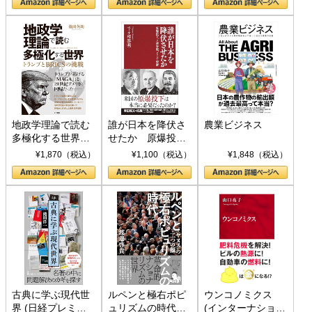
地政学理論で読む
誰が日本を降伏さ
農業ビジネス
多極化する世界：
せたか 原爆投
トランプとBRICS
下、ソ連参戦、そ
¥1,870（税込）
¥1,100（税込）
¥1,848（税込）
の挑戦
して聖断 (PHP新
書)
古典に学ぶ現代世
ルペンと極右ポピ
ウンコノミクス
界 (日経プレミア
ュリズムの時代：
(インターナショナ