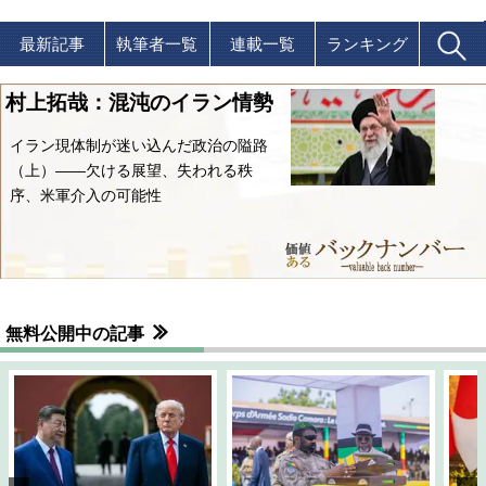
最新記事
執筆者一覧
連載一覧
ランキング
村上拓哉：混沌のイラン情勢
イラン現体制が迷い込んだ政治の隘路
（上）――欠ける展望、失われる秩
序、米軍介入の可能性
無料公開中の記事