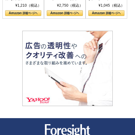
シリーズ)
〈ヤヌス〉の二つ
ル新書)
¥1,210（税込）
¥2,750（税込）
¥1,045（税込）
の顔
新潮社 Foresight