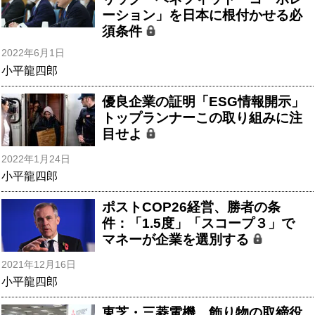
ーション」を日本に根付かせる必
須条件
2022年6月1日
小平龍四郎
優良企業の証明「ESG情報開示」
トップランナーこの取り組みに注
目せよ
2022年1月24日
小平龍四郎
ポストCOP26経営、勝者の条
件：「1.5度」「スコープ３」で
マネーが企業を選別する
2021年12月16日
小平龍四郎
東芝・三菱電機…飾り物の取締役