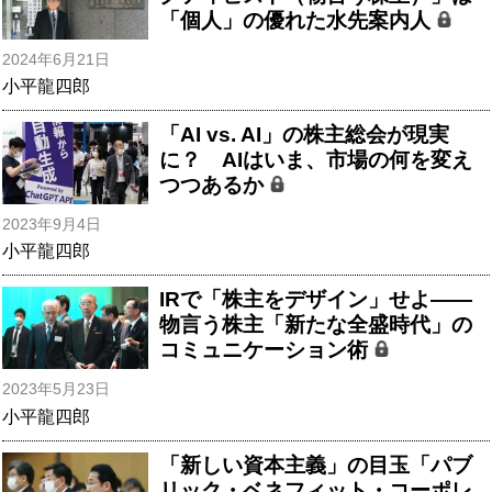
「個人」の優れた水先案内人
2024年6月21日
小平龍四郎
「AI vs. AI」の株主総会が現実
に？ AIはいま、市場の何を変え
つつあるか
2023年9月4日
小平龍四郎
IRで「株主をデザイン」せよ――
物言う株主「新たな全盛時代」の
コミュニケーション術
2023年5月23日
小平龍四郎
「新しい資本主義」の目玉「パブ
リック・ベネフィット・コーポレ