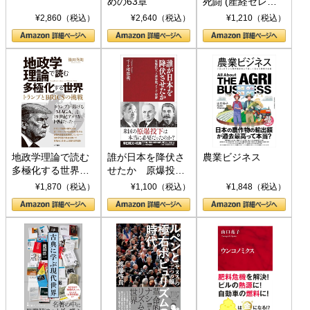
めの63章
死闘 (産経セレク
ト S 039)
¥2,860（税込）
¥2,640（税込）
¥1,210（税込）
地政学理論で読む
誰が日本を降伏さ
農業ビジネス
多極化する世界：
せたか 原爆投
トランプとBRICS
下、ソ連参戦、そ
¥1,870（税込）
¥1,100（税込）
¥1,848（税込）
の挑戦
して聖断 (PHP新
書)