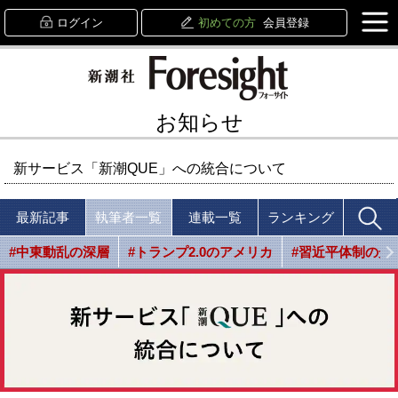
ログイン
初めての方
会員登録
お知らせ
新サービス「新潮QUE」への統合について
最新記事
執筆者一覧
連載一覧
ランキング
#中東動乱の深層
#トランプ2.0のアメリカ
#習近平体制の光