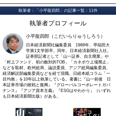
執筆者：「小平龍四郎」の記事一覧：11件
執筆者プロフィール
小平龍四郎（こだいらりゅうしろう）
日本経済新聞社編集委員 1988年、早稲田大
学第1文学部卒。同年、日本経済新聞社入社。
証券部記者として「山一証券、自主廃業」や
「村上ファンド、初の敵対的TOB」「カネボウ上場廃止」
などを取材。欧州総局、論説委員、アジア総局編集委員、
経済解説部編集委員などを経て現職。日経本紙コラム「一
目均衡」を10年以上執筆している。著書に『山一前後 日
本証券市場の敗戦と復興』『グローバルコーポレートガバ
ナンス』『アジア資本主義』『ESGはやわかり』（いずれ
も日本経済新聞出版）がある。