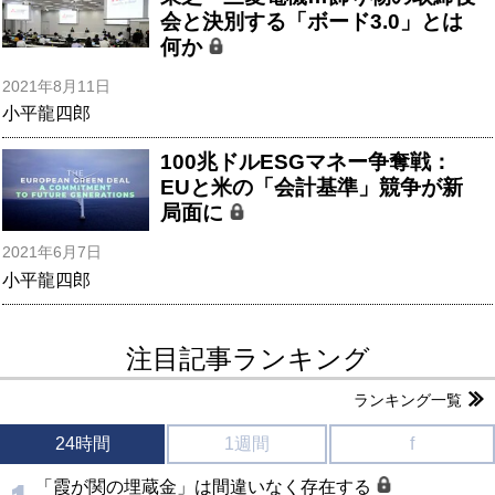
会と決別する「ボード3.0」とは
何か
2021年8月11日
小平龍四郎
100兆ドルESGマネー争奪戦：
EUと米の「会計基準」競争が新
局面に
2021年6月7日
小平龍四郎
注目記事ランキング
ランキング一覧
24時間
1週間
f
「霞が関の埋蔵金」は間違いなく存在する