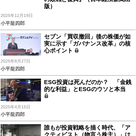
版）
2025年12月19日
小平龍四郎
セブン「買収撤回」後の株価が如
実に示す「ガバナンス改革」の核
心ポイント
2025年8月27日
小平龍四郎
ESG投資は死んだのか？ 「金銭
的な利益」とESGのウソと本当
2025年4月15日
小平龍四郎
誰もが投資戦略を描く時代、「ア
クティビスト（物言う株主）」は