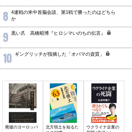
8
4連戦の米中首脳会談、第1戦で勝ったのはどちら
か
9
黒い爪 高橋昭博『ヒロシマいのちの伝言』
10
ギングリッチが指摘した「オバマの資質」
廃墟のヨーロッパ
北方領土を知るた
ウクライナ企業の