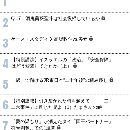
1
2
Q.17 酒鬼薔薇聖斗は社会復帰しているか
3
ケース・スタディ３ 高嶋政伸vs.美元
4
【特別講演】イスラエルの「政治」「安全保障」
はどう変遷してきたか（上）
5
「駅」で儲けるJR東日本“二十年後”の積み残し
6
【特別連載】引き裂かれた時を越えて――「二・
二六事件」に殉じた兄よ（1）たまさんの絵
7
「愛の温もり」が消えたタイ「国王パートナー」
称号剥奪までの1週間