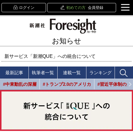
ログイン
初めての方
会員登録
お知らせ
新サービス「新潮QUE」への統合について
最新記事
執筆者一覧
連載一覧
ランキング
#中東動乱の深層
#トランプ2.0のアメリカ
#習近平体制の光