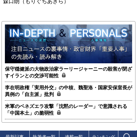
森口朗（もりぐちあきら）
保守穏健派の大物政治家ラーリージャーニーの殺害が閉ざ
すイランとの交渉可能性
李在明政権「実用外交」の中核、魏聖洛・国家安保室長が
異例の「自主派」批判
米軍のベネズエラ攻撃「沈黙のレーダー」で意識される
「中国本土」の脆弱性
最新記事
執筆者一覧
連載一覧
ランキング