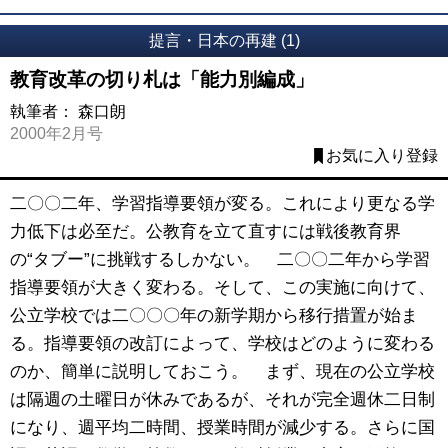
提言・日本の再建 (1)
教育改革の切り札は「能力別編成」
執筆者：
森口朗
2000年2月号
お気に入り登録
二〇〇二年、学習指導要領が変る。これにより更なる学
力低下は必至だ。公教育を立て直すには戦後教育界
の“タブー”に挑戦するしかない。 二〇〇二年から学習
指導要領が大きく変わる。そして、この実施に向けて、
公立学校では二〇〇〇年の新学期から移行措置が始ま
る。指導要領の改訂によって、学校はどのように変わる
のか、簡単に説明しておこう。 まず、現在の公立学校
は隔週の土曜日が休みであるが、それが完全週休二日制
になり、週平均二時間、授業時間が減少する。さらに国