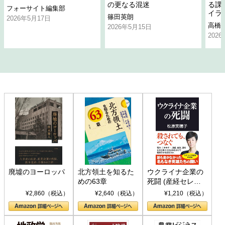
の更なる混迷
る課
フォーサイト編集部
イラ
篠田英朗
2026年5月17日
高橋
2026年5月15日
202
廃墟のヨーロッパ
北方領土を知るた
ウクライナ企業の
めの63章
死闘 (産経セレク
ト S 039)
¥2,860（税込）
¥2,640（税込）
¥1,210（税込）