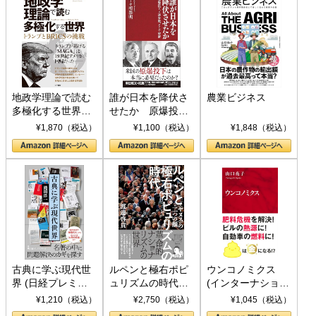
地政学理論で読む
誰が日本を降伏さ
農業ビジネス
多極化する世界：
せたか 原爆投
トランプとBRICS
下、ソ連参戦、そ
¥1,870（税込）
¥1,100（税込）
¥1,848（税込）
の挑戦
して聖断 (PHP新
書)
古典に学ぶ現代世
ルペンと極右ポピ
ウンコノミクス
界 (日経プレミア
ュリズムの時代：
(インターナショナ
シリーズ)
〈ヤヌス〉の二つ
ル新書)
¥1,210（税込）
¥2,750（税込）
¥1,045（税込）
の顔