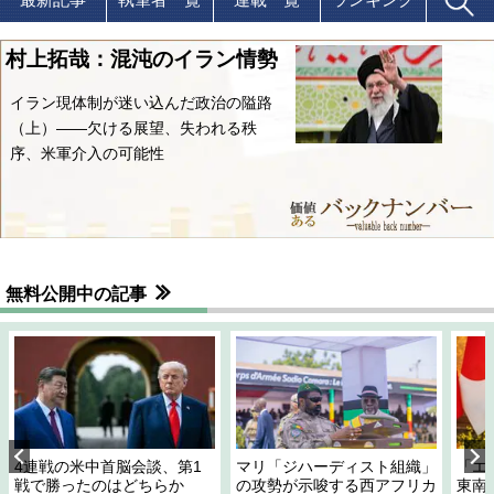
村上拓哉：混沌のイラン情勢
イラン現体制が迷い込んだ政治の隘路
（上）――欠ける展望、失われる秩
序、米軍介入の可能性
無料公開中の記事
4連戦の米中首脳会談、第1
マリ「ジハーディスト組織」
「エ
戦で勝ったのはどちらか
の攻勢が示唆する西アフリカ
東南