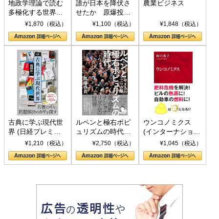
地政学理論で読む
誰が日本を降伏さ
農業ビジネス
多極化する世界：
せたか 原爆投
トランプとBRICS
下、ソ連参戦、そ
¥1,870（税込）
¥1,100（税込）
¥1,848（税込）
の挑戦
して聖断 (PHP新
書)
古典に学ぶ現代世
ルペンと極右ポピ
ウンコノミクス
界 (日経プレミア
ュリズムの時代：
(インターナショナ
シリーズ)
〈ヤヌス〉の二つ
ル新書)
¥1,210（税込）
¥2,750（税込）
¥1,045（税込）
の顔