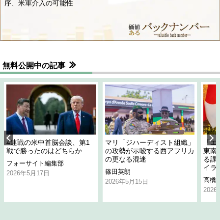
序、米軍介入の可能性
無料公開中の記事
4連戦の米中首脳会談、第1
マリ「ジハーディスト組織」
「エ
戦で勝ったのはどちらか
の攻勢が示唆する西アフリカ
東南
の更なる混迷
る課
フォーサイト編集部
イラ
篠田英朗
2026年5月17日
高橋
2026年5月15日
202