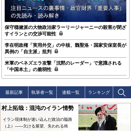
保守穏健派の大物政治家ラーリージャーニーの殺害が閉ざ
すイランとの交渉可能性
李在明政権「実用外交」の中核、魏聖洛・国家安保室長が
異例の「自主派」批判
米軍のベネズエラ攻撃「沈黙のレーダー」で意識される
「中国本土」の脆弱性
最新記事
執筆者一覧
連載一覧
ランキング
村上拓哉：混沌のイラン情勢
イラン現体制が迷い込んだ政治の隘路
（上）――欠ける展望、失われる秩