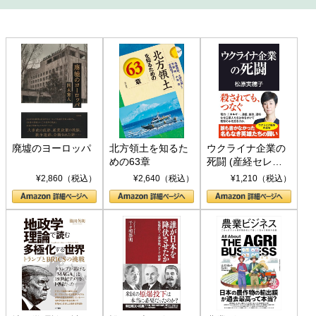
廃墟のヨーロッパ
北方領土を知るた
ウクライナ企業の
めの63章
死闘 (産経セレク
ト S 039)
¥2,860（税込）
¥2,640（税込）
¥1,210（税込）