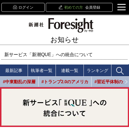
ログイン
初めての方
会員登録
お知らせ
新サービス「新潮QUE」への統合について
最新記事
執筆者一覧
連載一覧
ランキング
#中東動乱の深層
#トランプ2.0のアメリカ
#習近平体制の光