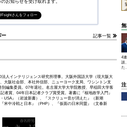
事のお知らせを受け取れます。
@Fsightさんをフォロー
無
バー
記事一覧
4
談
た
PO法人インテリジェンス研究所理事。大阪外国語大学（現大阪大
、大阪社会部、本社外信部、ニューヨーク支局、ワシントン支
注
年特別編集委員。07年退社。名古屋大学大学院教授、早稲田大学客
際記者賞、04年日本記者クラブ賞受賞。著書に『核地政学入門』
・USA』（岩波新書）、『スクリュー音が消えた』（新潮
『米中冷戦と日本』（PHP）、『仮面の日米同盟』（文春新