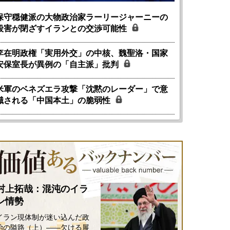
保守穏健派の大物政治家ラーリージャーニーの
殺害が閉ざすイランとの交渉可能性
李在明政権「実用外交」の中核、魏聖洛・国家
安保室長が異例の「自主派」批判
米軍のベネズエラ攻撃「沈黙のレーダー」で意
識される「中国本土」の脆弱性
村上拓哉：混沌のイラ
ン情勢
イラン現体制が迷い込んだ政
治の隘路（上）――欠ける展