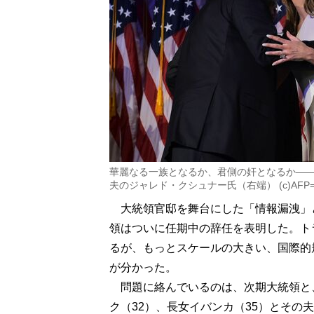
華麗なる一族となるか、君側の奸となるか――
夫のジャレド・クシュナー氏（右端） (c)AFP
大統領官邸を舞台にした「情報漏洩」
領はついに任期中の辞任を表明した。トラ
るが、もっとスケールの大きい、国際的
が分かった。
問題に絡んでいるのは、次期大統領と、
ク（32）、長女イバンカ（35）とその