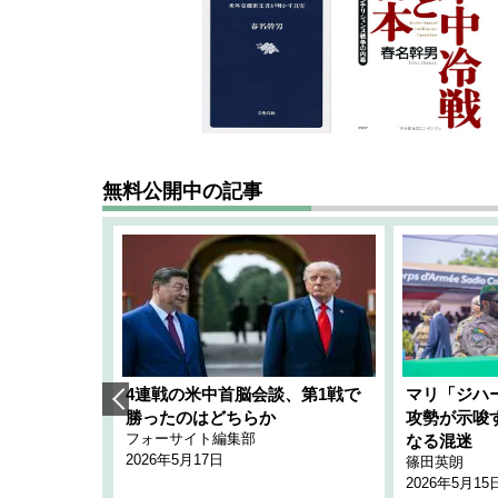
無料公開中の記事
艦隊」構想
4連戦の米中首脳会談、第1戦で
マリ「ジハ
「空白」
勝ったのはどちらか
攻勢が示唆
フォーサイト編集部
のか
なる混迷
2026年5月17日
篠田英朗
2026年5月15