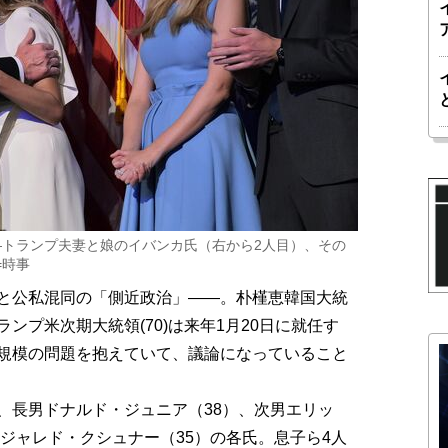
トランプ夫妻と娘のイバンカ氏（右から2人目）、その
=時事
と公私混同の「側近政治」――。朴槿恵韓国大統
ンプ米次期大統領(70)は来年1月20日に就任す
規模の問題を抱えていて、議論になっていること
長男ドナルド・ジュニア（38）、次男エリッ
夫ジャレド・クシュナー（35）の各氏。息子ら4人