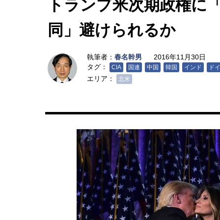
トランプ米次期政権に
同」避けられるか
執筆者：
春名幹男
2016年11月30日
タグ：
CIA
国連
中国
韓国
インド
ド
エリア：
北米