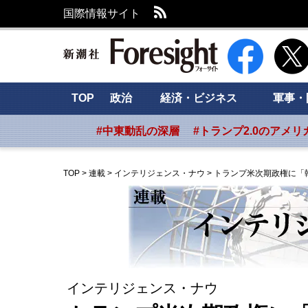
RSS
国際情報サイト
新潮社 Foresig
TOP
政治
経済・ビジネス
軍事・
#中東動乱の深層
#トランプ2.0のアメリ
TOP
>
連載
>
インテリジェンス・ナウ
>
トランプ米次期政権に「
インテリジェンス・ナウ