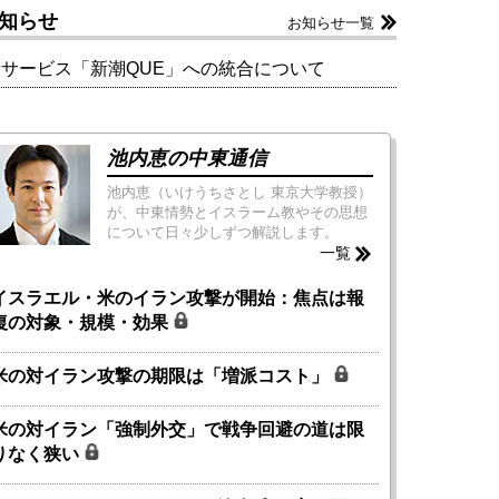
知らせ
お知らせ一覧
新サービス「新潮QUE」への統合について
池内恵の中東通信
池内恵（いけうちさとし 東京大学教授）
が、中東情勢とイスラーム教やその思想
について日々少しずつ解説します。
一覧
イスラエル・米のイラン攻撃が開始：焦点は報
復の対象・規模・効果
米の対イラン攻撃の期限は「増派コスト」
米の対イラン「強制外交」で戦争回避の道は限
りなく狭い