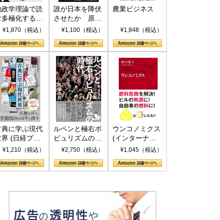
地政学理論で読
誰が日本を降伏
農業ビジネス
む多極化する世
させたか 原爆
界：トランプと
投下、ソ連参
¥1,870（税込）
¥1,100（税込）
¥1,848（税込）
RICSの挑戦
戦、そして聖断
(PHP新書)
古典に学ぶ現代
ルペンと極右ポ
ウンコノミクス
世界 (日経プレ
ピュリズムの時
(インターナシ
ミアシリーズ)
代：〈ヤヌス〉
ョナル新書)
¥1,210（税込）
¥2,750（税込）
¥1,045（税込）
の二つの顔