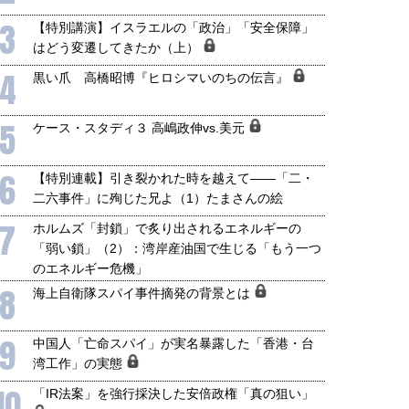
3
【特別講演】イスラエルの「政治」「安全保障」
はどう変遷してきたか（上）
4
黒い爪 高橋昭博『ヒロシマいのちの伝言』
5
ケース・スタディ３ 高嶋政伸vs.美元
6
【特別連載】引き裂かれた時を越えて――「二・
二六事件」に殉じた兄よ（1）たまさんの絵
7
ホルムズ「封鎖」で炙り出されるエネルギーの
「弱い鎖」（2）：湾岸産油国で生じる「もう一つ
のエネルギー危機」
8
海上自衛隊スパイ事件摘発の背景とは
国にも理解してほしい「極東
ホルムズ海峡危機で加速したエ
9
905年体制」における日米韓安
ネルギー転換が「中国依存」に
中国人「亡命スパイ」が実名暴露した「香港・台
保障協力の意味
行き着くリスク
湾工作」の実態
和泰明
小山堅
10
「IR法案」を強行採決した安倍政権「真の狙い」
6年5月15日
2026年5月14日