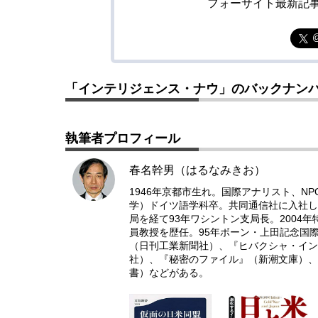
フォーサイト最新記
「インテリジェンス・ナウ」のバックナン
執筆者プロフィール
春名幹男（はるなみきお）
1946年京都市生れ。国際アナリスト、N
学）ドイツ語学科卒。共同通信社に入社し
局を経て93年ワシントン支局長。2004
員教授を歴任。95年ボーン・上田記念国
（日刊工業新聞社）、『ヒバクシャ・イン
社）、『秘密のファイル』（新潮文庫）、
書）などがある。