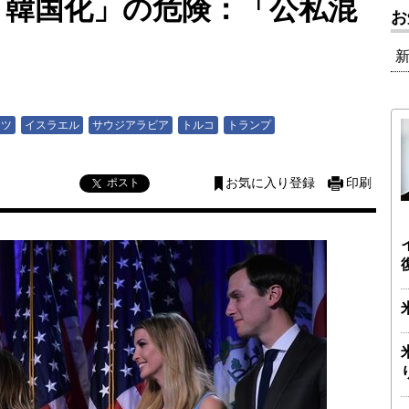
「韓国化」の危険：「公私混
お
イツ
イスラエル
サウジアラビア
トルコ
トランプ
ポスト
お気に入り登録
印刷