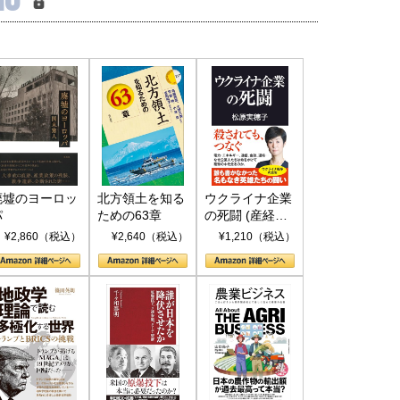
廃墟のヨーロッ
北方領土を知る
ウクライナ企業
パ
ための63章
の死闘 (産経セ
レクト S 039)
¥2,860（税込）
¥2,640（税込）
¥1,210（税込）