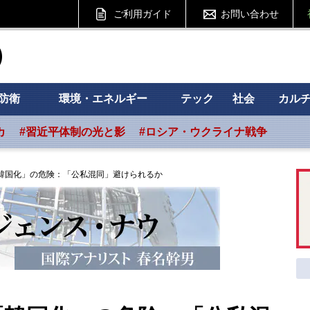
ご利用ガイド
お問い合わせ
ht フォーサイト
防衛
環境・エネルギー
テック
社会
カル
カ
#習近平体制の光と影
#ロシア・ウクライナ戦争
韓国化」の危険：「公私混同」避けられるか