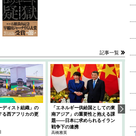
記事一覧
ーディスト組織」の
「エネルギー供給国としての東
韓
する西アフリカの更
南アジア」の重要性と抱える課
1
題――日本に求められるイラン
全
千々
戦争下の連携
日
202
高橋雅英