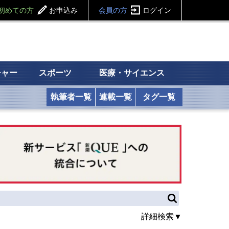
初めての方
お申込み
会員の方
ログイン
チャー
スポーツ
医療・サイエンス
執筆者一覧
連載一覧
タグ一覧
詳細検索▼