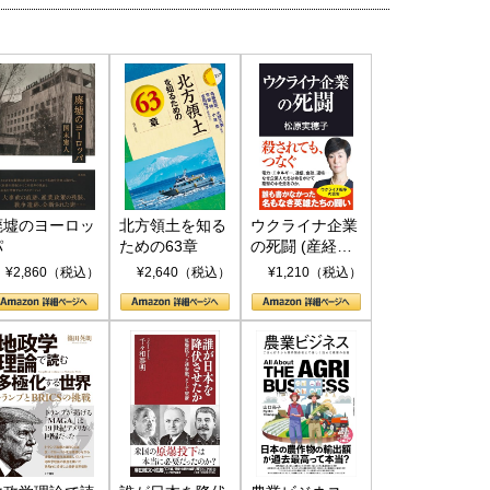
廃墟のヨーロッ
北方領土を知る
ウクライナ企業
パ
ための63章
の死闘 (産経セ
レクト S 039)
¥2,860（税込）
¥2,640（税込）
¥1,210（税込）