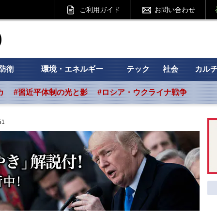
ご利用ガイド
お問い合わせ
ht フォーサイト
防衛
環境・エネルギー
テック
社会
カル
カ
#習近平体制の光と影
#ロシア・ウクライナ戦争
51