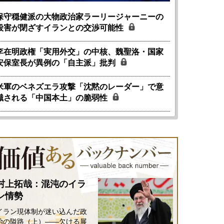
保守穏健派の大物政治家ラーリージャーニーの
殺害が閉ざすイランとの交渉可能性
李在明政権「実用外交」の中核、魏聖洛・国家
安保室長が異例の「自主派」批判
米軍のベネズエラ攻撃「沈黙のレーダー」で意
識される「中国本土」の脆弱性
村上拓哉：混沌のイラ
ン情勢
イラン現体制が迷い込んだ政
治の隘路（上）――欠ける展