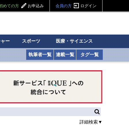
初めての方
お申込み
会員の方
ログイン
チャー
スポーツ
医療・サイエンス
執筆者一覧
連載一覧
タグ一覧
詳細検索▼