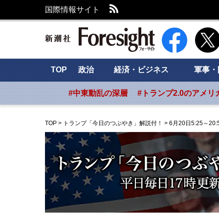
RSS
国際情報サイト
新潮社 Foresig
TOP
政治
経済・ビジネス
軍事・
#中東動乱の深層
#トランプ2.0のアメリ
TOP
>
トランプ「今日のつぶやき」解説付！
>
6月20日5:25～20: