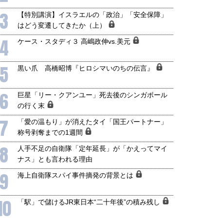
3
【特別講演】イスラエルの「政治」「安全保障」
はどう変遷してきたか（上）
4
ケース・スタディ３ 高嶋政伸vs.美元
5
黒い爪 高橋昭博『ヒロシマいのちの伝言』
6
巨星「リー・クアンユー」死去後のシンガポール
の行く末
7
「愛の温もり」が消えたタイ「国王パートナー」
称号剥奪までの1週間
8
人手不足の自衛隊「定年延長」が「かえってマイ
ナス」とも言われる理由
9
海上自衛隊スパイ事件摘発の背景とは
10
「駅」で儲けるJR東日本“二十年後”の積み残し