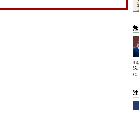
無
4
談
た
注