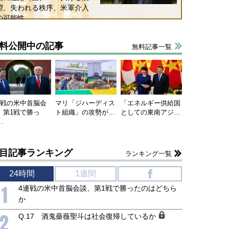
望、失われる秩序、米軍介入
の可能性
料公開中の記事
無料記事一覧
連戦の米中首脳会
マリ「ジハーディス
「エネルギー供給国
、第1戦で勝っ
ト組織」の攻勢が…
としての東南アジ…
…
目記事ランキング
ランキング一覧
24時間
1週間
f
1
4連戦の米中首脳会談、第1戦で勝ったのはどちら
か
2
Q.17 酒鬼薔薇聖斗は社会復帰しているか