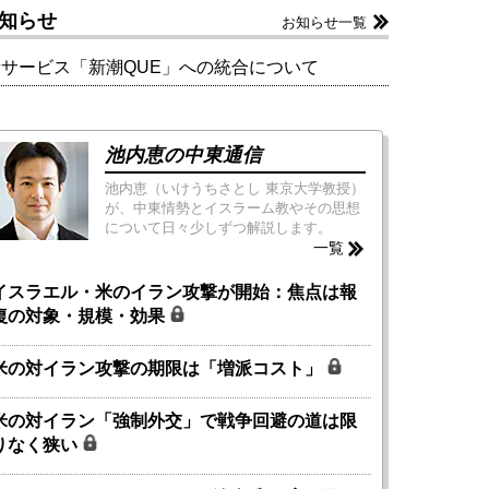
知らせ
お知らせ一覧
新サービス「新潮QUE」への統合について
池内恵の中東通信
池内恵（いけうちさとし 東京大学教授）
が、中東情勢とイスラーム教やその思想
について日々少しずつ解説します。
一覧
イスラエル・米のイラン攻撃が開始：焦点は報
復の対象・規模・効果
米の対イラン攻撃の期限は「増派コスト」
米の対イラン「強制外交」で戦争回避の道は限
りなく狭い