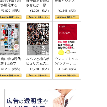
地政学理論で読
誰が日本を降伏
農業ビジネス
む多極化する世
させたか 原爆
界：トランプと
投下、ソ連参
¥1,870（税込）
¥1,100（税込）
¥1,848（税込）
RICSの挑戦
戦、そして聖断
(PHP新書)
古典に学ぶ現代
ルペンと極右ポ
ウンコノミクス
世界 (日経プレ
ピュリズムの時
(インターナシ
ミアシリーズ)
代：〈ヤヌス〉
ョナル新書)
¥1,210（税込）
¥2,750（税込）
¥1,045（税込）
の二つの顔