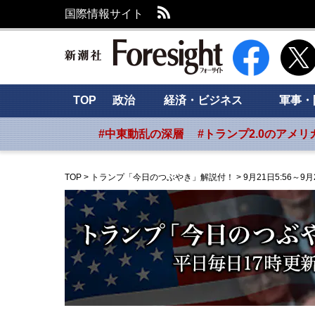
RSS
国際情報サイト
新潮社 Foresig
TOP
政治
経済・ビジネス
軍事・
#中東動乱の深層
#トランプ2.0のアメリ
TOP
>
トランプ「今日のつぶやき」解説付！
>
9月21日5:56～9月