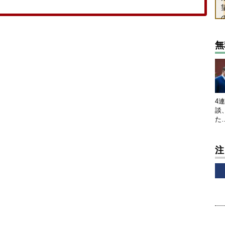
無
4
談
た
注