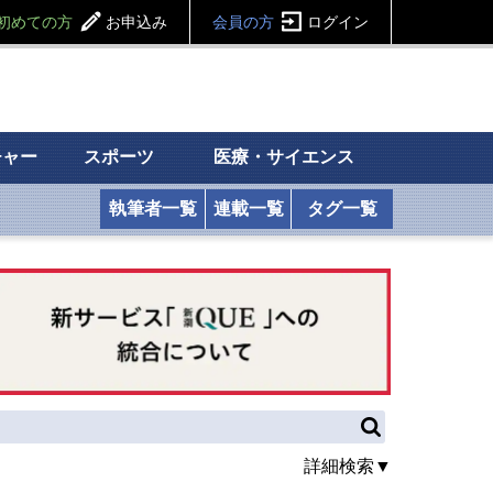
初めての方
お申込み
会員の方
ログイン
チャー
スポーツ
医療・サイエンス
執筆者一覧
連載一覧
タグ一覧
詳細検索▼