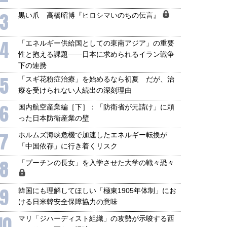
3
黒い爪 高橋昭博『ヒロシマいのちの伝言』
4
「エネルギー供給国としての東南アジア」の重要
性と抱える課題――日本に求められるイラン戦争
下の連携
5
「スギ花粉症治療」を始めるなら初夏 だが、治
療を受けられない人続出の深刻理由
6
国内航空産業編［下］：「防衛省が元請け」に頼
った日本防衛産業の壁
7
ホルムズ海峡危機で加速したエネルギー転換が
「中国依存」に行き着くリスク
8
「プーチンの長女」を入学させた大学の戦々恐々
9
韓国にも理解してほしい「極東1905年体制」にお
ける日米韓安全保障協力の意味
10
マリ「ジハーディスト組織」の攻勢が示唆する西