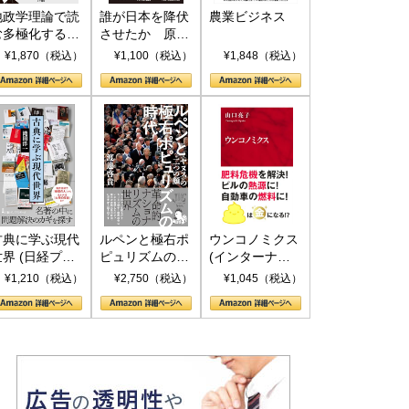
地政学理論で読
誰が日本を降伏
農業ビジネス
む多極化する世
させたか 原爆
界：トランプと
投下、ソ連参
¥1,870（税込）
¥1,100（税込）
¥1,848（税込）
RICSの挑戦
戦、そして聖断
(PHP新書)
古典に学ぶ現代
ルペンと極右ポ
ウンコノミクス
世界 (日経プレ
ピュリズムの時
(インターナシ
ミアシリーズ)
代：〈ヤヌス〉
ョナル新書)
¥1,210（税込）
¥2,750（税込）
¥1,045（税込）
の二つの顔