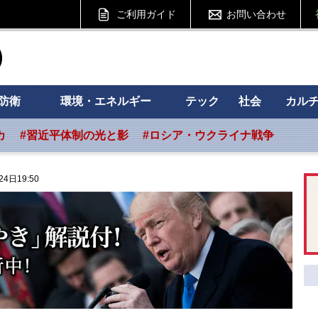
ご利用ガイド
お問い合わせ
ht フォーサイト
防衛
環境・エネルギー
テック
社会
カル
カ
#習近平体制の光と影
#ロシア・ウクライナ戦争
24日19:50