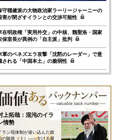
保守穏健派の大物政治家ラーリージャーニーの
殺害が閉ざすイランとの交渉可能性
李在明政権「実用外交」の中核、魏聖洛・国家
安保室長が異例の「自主派」批判
米軍のベネズエラ攻撃「沈黙のレーダー」で意
識される「中国本土」の脆弱性
村上拓哉：混沌のイラ
ン情勢
イラン現体制が迷い込んだ政
治の隘路（上）――欠ける展