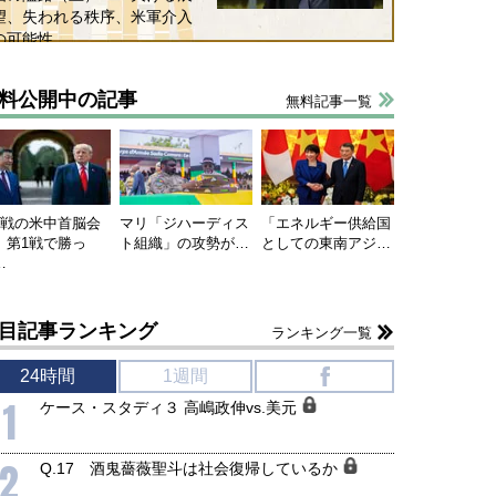
望、失われる秩序、米軍介入
の可能性
料公開中の記事
無料記事一覧
連戦の米中首脳会
マリ「ジハーディス
「エネルギー供給国
、第1戦で勝っ
ト組織」の攻勢が…
としての東南アジ…
…
目記事ランキング
ランキング一覧
24時間
1週間
f
1
ケース・スタディ３ 高嶋政伸vs.美元
2
Q.17 酒鬼薔薇聖斗は社会復帰しているか