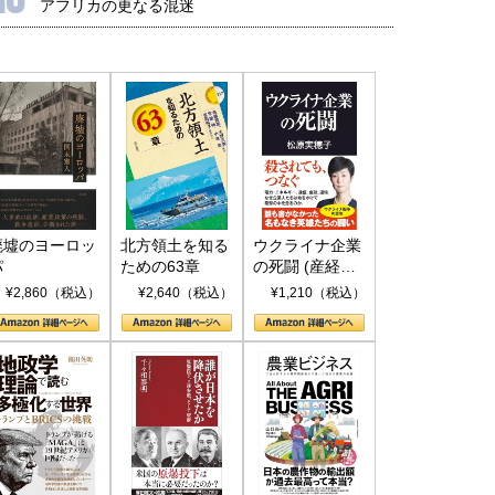
アフリカの更なる混迷
廃墟のヨーロッ
北方領土を知る
ウクライナ企業
パ
ための63章
の死闘 (産経セ
レクト S 039)
¥2,860（税込）
¥2,640（税込）
¥1,210（税込）