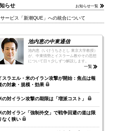
知らせ
お知らせ一覧
新サービス「新潮QUE」への統合について
池内恵の中東通信
池内恵（いけうちさとし 東京大学教授）
が、中東情勢とイスラーム教やその思想
について日々少しずつ解説します。
一覧
イスラエル・米のイラン攻撃が開始：焦点は報
復の対象・規模・効果
米の対イラン攻撃の期限は「増派コスト」
米の対イラン「強制外交」で戦争回避の道は限
りなく狭い