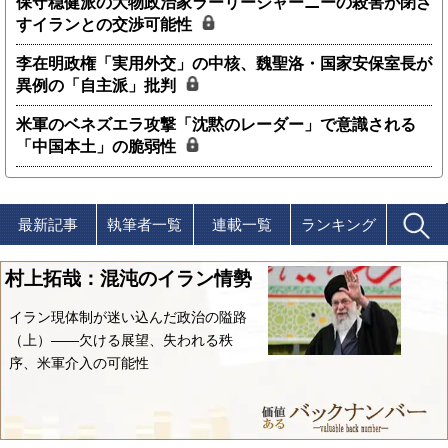
保守穏健派の大物政治家ラーリージャーニーの殺害が閉ざ
すイランとの交渉可能性
李在明政権「実用外交」の中核、魏聖洛・国家安保室長が
異例の「自主派」批判
米軍のベネズエラ攻撃「沈黙のレーダー」で意識される
「中国本土」の脆弱性
最新記事
執筆者一覧
連載一覧
ランキング
村上拓哉：混沌のイラン情勢
イラン現体制が迷い込んだ政治の隘路
（上）――欠ける展望、失われる秩
序、米軍介入の可能性