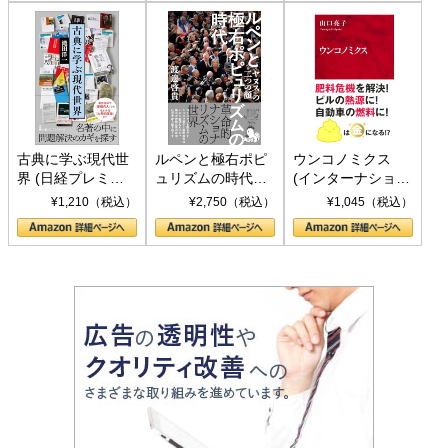
古典に学ぶ現代世
ルペンと極右ポピ
ウンコノミクス
界 (日経プレミア
ュリズムの時代：
(インターナショナ
シリーズ)
〈ヤヌス〉の二つ
ル新書)
¥1,210（税込）
¥2,750（税込）
¥1,045（税込）
の顔