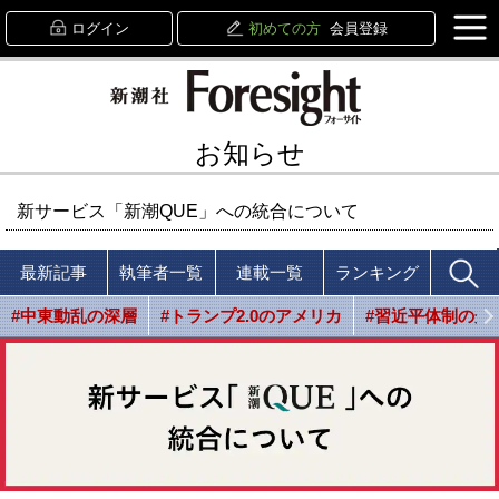
ログイン
初めての方
会員登録
お知らせ
新サービス「新潮QUE」への統合について
最新記事
執筆者一覧
連載一覧
ランキング
#中東動乱の深層
#トランプ2.0のアメリカ
#習近平体制の光