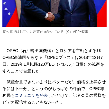
腹の底ではお互いに思惑が渦巻いている（C）AFP=時事
OPEC（石油輸出国機構）とロシアを主軸とする非
OPEC産油国からなる「OPECプラス」は2018年12月7
日、2019年1月以降120万BD（バレル／日量）の減産を
することで合意した。
「減産合意できないよりはベターだが、価格を上昇させ
るには不十分」というのがもっぱらの評価で、OPEC事
務局も
コミュニケを発表
しただけで、記者会見の模様を
ビデオ配信することもなかった。