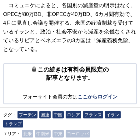
コミュニケによると、各国別の減産量の明示はなく、
OPECが80万BD、非OPECが40万BD、6カ月間有効で、
4月に見直し会議を開催する、米国の経済制裁を受けて
いるイランと、政治・社会不安から減産を余儀なくされ
ているリビアとベネズエラの3カ国は「減産義務免除」
となっている。
この続きは有料会員限定の
記事となります。
フォーサイト会員の方は
ここからログイン
タグ：
プーチン
国連
中国
ロシア
フランス
イラン
トランプ
エリア：
北米
中南米
中東
ヨーロッパ