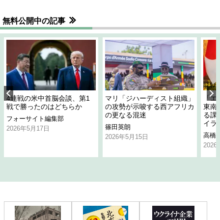
無料公開中の記事
4連戦の米中首脳会談、第1
マリ「ジハーディスト組織」
「エ
戦で勝ったのはどちらか
の攻勢が示唆する西アフリカ
東南
の更なる混迷
る課
フォーサイト編集部
イラ
篠田英朗
2026年5月17日
高橋
2026年5月15日
202