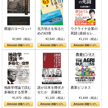
廃墟のヨーロッパ
北方領土を知るた
ウクライナ企業の
めの63章
死闘 (産経セレク
ト S 039)
¥2,860（税込）
¥2,640（税込）
¥1,210（税込）
地政学理論で読む
誰が日本を降伏さ
農業ビジネス
多極化する世界：
せたか 原爆投
トランプとBRICS
下、ソ連参戦、そ
¥1,870（税込）
¥1,100（税込）
¥1,848（税込）
の挑戦
して聖断 (PHP新
書)