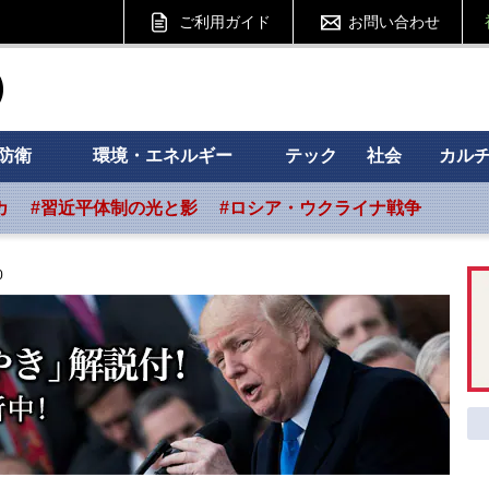
ご利用ガイド
お問い合わせ
ht フォーサイト
防衛
環境・エネルギー
テック
社会
カル
カ
#習近平体制の光と影
#ロシア・ウクライナ戦争
0