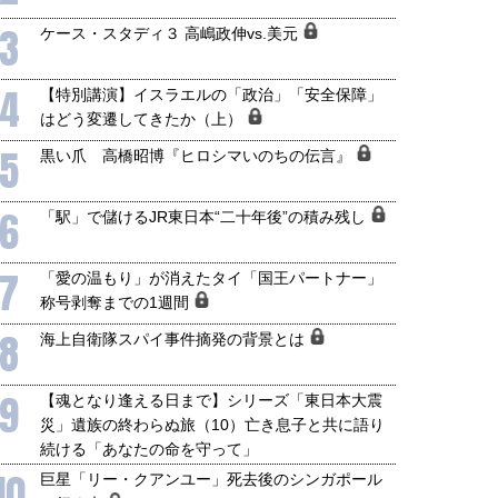
3
ケース・スタディ３ 高嶋政伸vs.美元
4
【特別講演】イスラエルの「政治」「安全保障」
はどう変遷してきたか（上）
5
黒い爪 高橋昭博『ヒロシマいのちの伝言』
6
「駅」で儲けるJR東日本“二十年後”の積み残し
7
「愛の温もり」が消えたタイ「国王パートナー」
称号剥奪までの1週間
8
海上自衛隊スパイ事件摘発の背景とは
9
【魂となり逢える日まで】シリーズ「東日本大震
災」遺族の終わらぬ旅（10）亡き息子と共に語り
続ける「あなたの命を守って」
10
巨星「リー・クアンユー」死去後のシンガポール