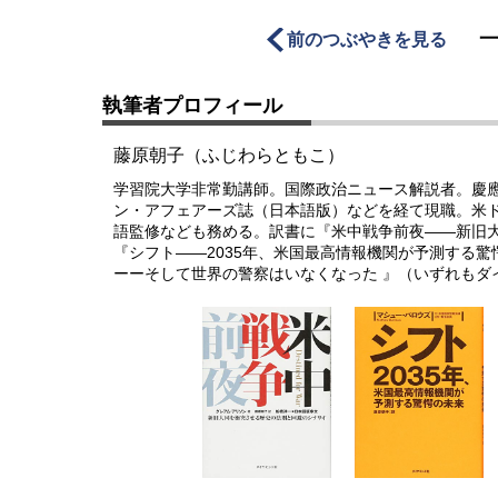
前のつぶやきを見る
執筆者プロフィール
藤原朝子（ふじわらともこ）
学習院大学非常勤講師。国際政治ニュース解説者。慶
ン・アフェアーズ誌（日本語版）などを経て現職。米
語監修なども務める。訳書に『米中戦争前夜――新旧
『シフト――2035年、米国最高情報機関が予測する
ーーそして世界の警察はいなくなった 』（いずれもダ