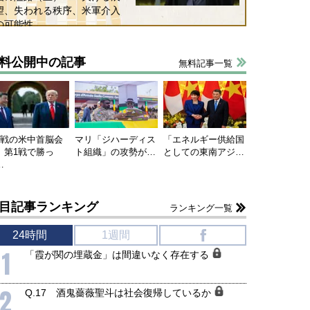
望、失われる秩序、米軍介入
の可能性
料公開中の記事
無料記事一覧
連戦の米中首脳会
マリ「ジハーディス
「エネルギー供給国
、第1戦で勝っ
ト組織」の攻勢が…
としての東南アジ…
…
目記事ランキング
ランキング一覧
24時間
1週間
f
1
「霞が関の埋蔵金」は間違いなく存在する
2
Q.17 酒鬼薔薇聖斗は社会復帰しているか