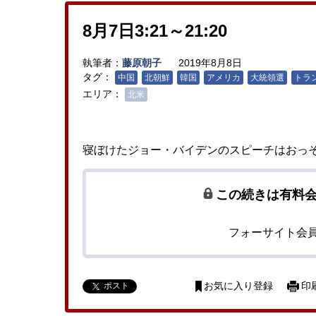
8月7日3:21～21:20
執筆者：
藤原朝子
2019年8月8日
タグ：
中国
北朝鮮
韓国
アメリカ
大統領選
トラ
エリア：
北米
寝ぼけたジョー・バイデンのスピーチはおっ
この続きは有料
フォーサイト会
ポスト
お気に入り登録
印