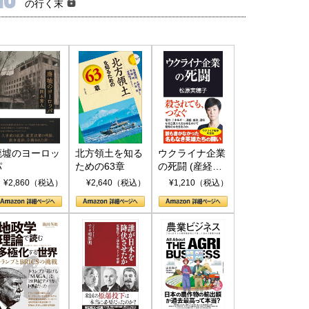
の行く末
廃墟のヨーロッ
北方領土を知る
ウクライナ企業
パ
ための63章
の死闘 (産経セ
レクト S 039)
¥2,860（税込）
¥2,640（税込）
¥1,210（税込）