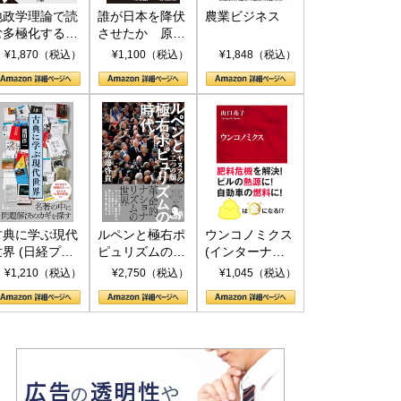
地政学理論で読
誰が日本を降伏
農業ビジネス
む多極化する世
させたか 原爆
界：トランプと
投下、ソ連参
¥1,870（税込）
¥1,100（税込）
¥1,848（税込）
RICSの挑戦
戦、そして聖断
(PHP新書)
古典に学ぶ現代
ルペンと極右ポ
ウンコノミクス
世界 (日経プレ
ピュリズムの時
(インターナシ
ミアシリーズ)
代：〈ヤヌス〉
ョナル新書)
¥1,210（税込）
¥2,750（税込）
¥1,045（税込）
の二つの顔