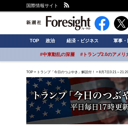
RSS
国際情報サイト
新潮社 Foresig
TOP
政治
経済・ビジネス
軍事・
#中東動乱の深層
#トランプ2.0のアメリ
TOP
>
トランプ「今日のつぶやき」解説付！
>
8月7日3:21～21:2