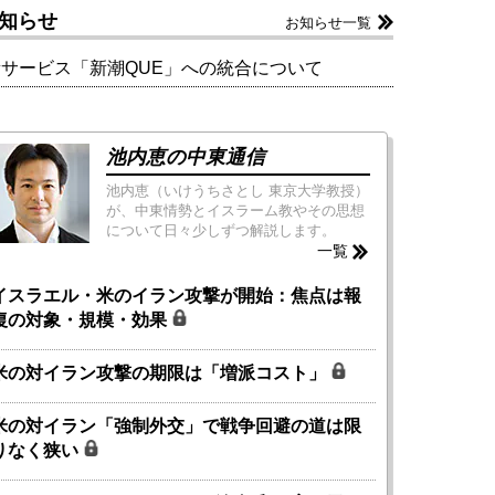
知らせ
お知らせ一覧
新サービス「新潮QUE」への統合について
池内恵の中東通信
池内恵（いけうちさとし 東京大学教授）
が、中東情勢とイスラーム教やその思想
について日々少しずつ解説します。
一覧
イスラエル・米のイラン攻撃が開始：焦点は報
復の対象・規模・効果
米の対イラン攻撃の期限は「増派コスト」
米の対イラン「強制外交」で戦争回避の道は限
りなく狭い