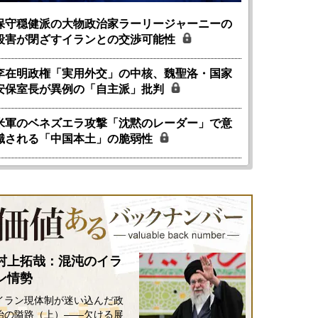
保守穏健派の大物政治家ラーリージャーニーの
殺害が閉ざすイランとの交渉可能性
李在明政権「実用外交」の中核、魏聖洛・国家
安保室長が異例の「自主派」批判
米軍のベネズエラ攻撃「沈黙のレーダー」で意
識される「中国本土」の脆弱性
村上拓哉：混沌のイラ
ン情勢
イラン現体制が迷い込んだ政
治の隘路（上）――欠ける展