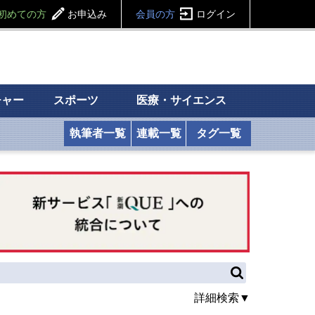
初めての方
お申込み
会員の方
ログイン
チャー
スポーツ
医療・サイエンス
執筆者一覧
連載一覧
タグ一覧
詳細検索▼