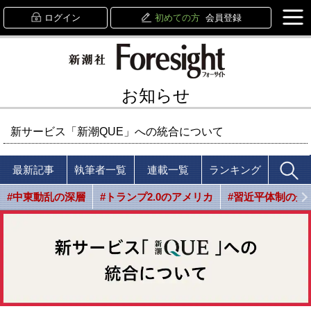
ログイン
初めての方
会員登録
お知らせ
新サービス「新潮QUE」への統合について
最新記事
執筆者一覧
連載一覧
ランキング
#中東動乱の深層
#トランプ2.0のアメリカ
#習近平体制の光