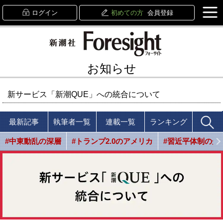
ログイン
初めての方
会員登録
お知らせ
新サービス「新潮QUE」への統合について
最新記事
執筆者一覧
連載一覧
ランキング
#中東動乱の深層
#トランプ2.0のアメリカ
#習近平体制の光