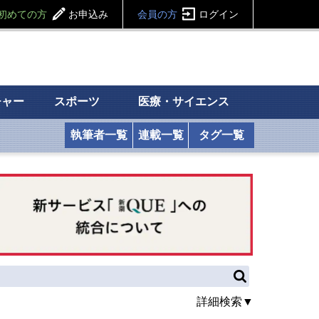
初めての方
お申込み
会員の方
ログイン
チャー
スポーツ
医療・サイエンス
執筆者一覧
連載一覧
タグ一覧
詳細検索▼