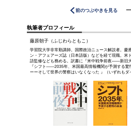
前のつぶやきを見る
執筆者プロフィール
藤原朝子（ふじわらともこ）
学習院大学非常勤講師。国際政治ニュース解説者。慶
ン・アフェアーズ誌（日本語版）などを経て現職。米
語監修なども務める。訳書に『米中戦争前夜――新旧
『シフト――2035年、米国最高情報機関が予測する
ーーそして世界の警察はいなくなった 』（いずれもダ