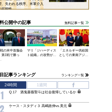
望、失われる秩序、米軍介入
の可能性
料公開中の記事
無料記事一覧
連戦の米中首脳会
マリ「ジハーディス
「エネルギー供給国
、第1戦で勝っ
ト組織」の攻勢が…
としての東南アジ…
…
目記事ランキング
ランキング一覧
24時間
1週間
f
1
Q.17 酒鬼薔薇聖斗は社会復帰しているか
2
ケース・スタディ３ 高嶋政伸vs.美元