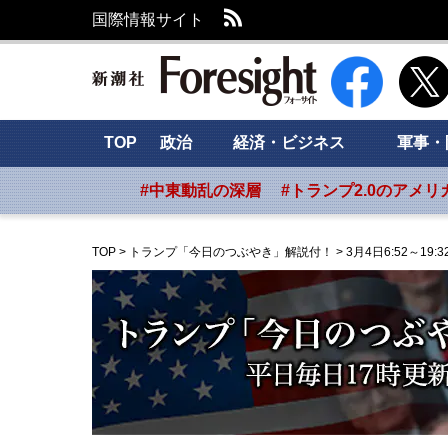
RSS
国際情報サイト
新潮社 Foresig
TOP
政治
経済・ビジネス
軍事・
#中東動乱の深層
#トランプ2.0のアメリ
TOP
>
トランプ「今日のつぶやき」解説付！
>
3月4日6:52～19:3