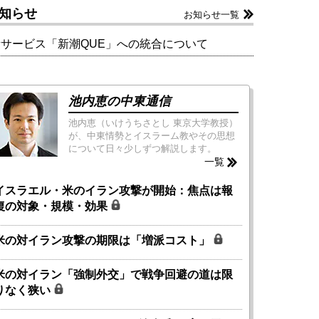
知らせ
お知らせ一覧
新サービス「新潮QUE」への統合について
池内恵の中東通信
池内恵（いけうちさとし 東京大学教授）
が、中東情勢とイスラーム教やその思想
について日々少しずつ解説します。
一覧
イスラエル・米のイラン攻撃が開始：焦点は報
復の対象・規模・効果
米の対イラン攻撃の期限は「増派コスト」
米の対イラン「強制外交」で戦争回避の道は限
りなく狭い