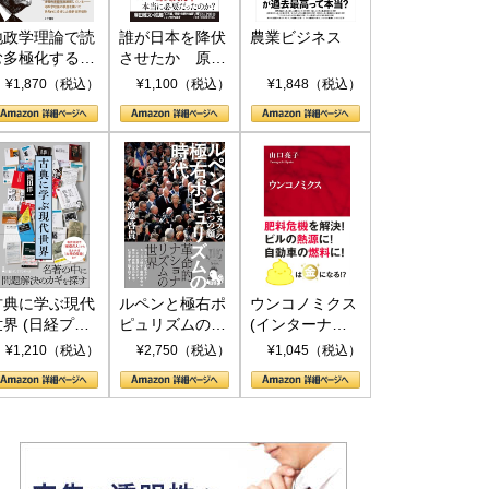
地政学理論で読
誰が日本を降伏
農業ビジネス
む多極化する世
させたか 原爆
界：トランプと
投下、ソ連参
¥1,870（税込）
¥1,100（税込）
¥1,848（税込）
RICSの挑戦
戦、そして聖断
(PHP新書)
古典に学ぶ現代
ルペンと極右ポ
ウンコノミクス
世界 (日経プレ
ピュリズムの時
(インターナシ
ミアシリーズ)
代：〈ヤヌス〉
ョナル新書)
¥1,210（税込）
¥2,750（税込）
¥1,045（税込）
の二つの顔