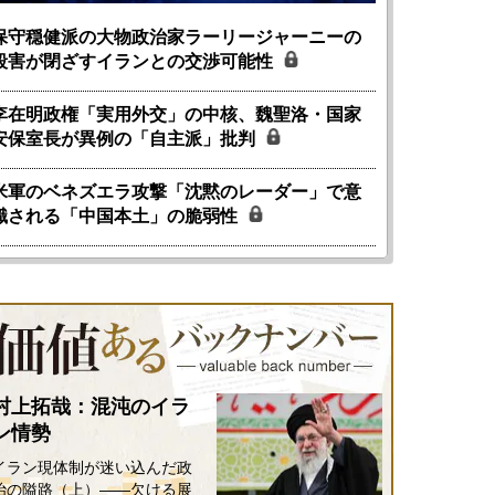
保守穏健派の大物政治家ラーリージャーニーの
殺害が閉ざすイランとの交渉可能性
李在明政権「実用外交」の中核、魏聖洛・国家
安保室長が異例の「自主派」批判
米軍のベネズエラ攻撃「沈黙のレーダー」で意
識される「中国本土」の脆弱性
村上拓哉：混沌のイラ
ン情勢
イラン現体制が迷い込んだ政
治の隘路（上）――欠ける展