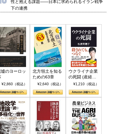
性と抱える課題――日本に求められるイラン戦争
下の連携
廃墟のヨーロッ
北方領土を知る
ウクライナ企業
パ
ための63章
の死闘 (産経セ
レクト S 039)
¥2,860（税込）
¥2,640（税込）
¥1,210（税込）