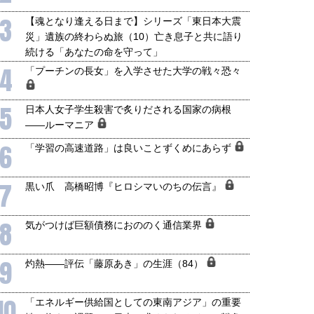
3
【魂となり逢える日まで】シリーズ「東日本大震
災」遺族の終わらぬ旅（10）亡き息子と共に語り
続ける「あなたの命を守って」
4
「プーチンの長女」を入学させた大学の戦々恐々
5
日本人女子学生殺害で炙りだされる国家の病根
――ルーマニア
6
「学習の高速道路」は良いことずくめにあらず
7
黒い爪 高橋昭博『ヒロシマいのちの伝言』
8
気がつけば巨額債務におののく通信業界
9
灼熱――評伝「藤原あき」の生涯（84）
10
「エネルギー供給国としての東南アジア」の重要