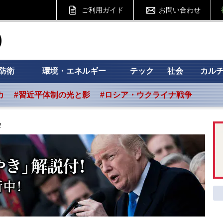
ご利用ガイド
お問い合わせ
ht フォーサイト
防衛
環境・エネルギー
テック
社会
カル
カ
#習近平体制の光と影
#ロシア・ウクライナ戦争
2