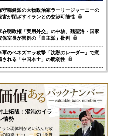
保守穏健派の大物政治家ラーリージャーニーの
殺害が閉ざすイランとの交渉可能性
李在明政権「実用外交」の中核、魏聖洛・国家
安保室長が異例の「自主派」批判
米軍のベネズエラ攻撃「沈黙のレーダー」で意
識される「中国本土」の脆弱性
村上拓哉：混沌のイラ
ン情勢
イラン現体制が迷い込んだ政
治の隘路（上）――欠ける展