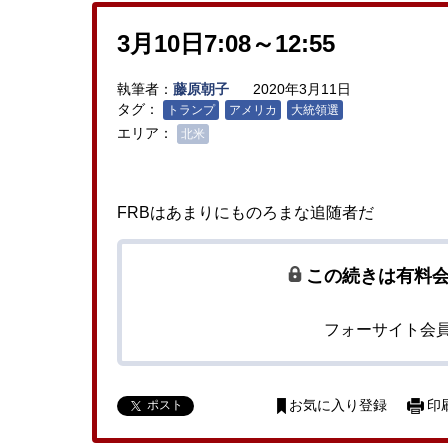
3月10日7:08～12:55
執筆者：
藤原朝子
2020年3月11日
タグ：
トランプ
アメリカ
大統領選
エリア：
北米
FRBはあまりにものろまな追随者だ
この続きは有料
フォーサイト会
ポスト
お気に入り登録
印