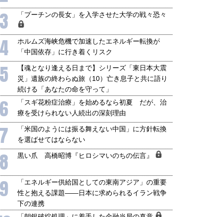
3
「プーチンの長女」を入学させた大学の戦々恐々
4
ホルムズ海峡危機で加速したエネルギー転換が
「中国依存」に行き着くリスク
5
【魂となり逢える日まで】シリーズ「東日本大震
災」遺族の終わらぬ旅（10）亡き息子と共に語り
続ける「あなたの命を守って」
6
「スギ花粉症治療」を始めるなら初夏 だが、治
療を受けられない人続出の深刻理由
7
「米国のようには振る舞えない中国」に方針転換
を選ばせてはならない
8
黒い爪 高橋昭博『ヒロシマいのちの伝言』
9
「エネルギー供給国としての東南アジア」の重要
性と抱える課題――日本に求められるイラン戦争
下の連携
「朝銀破綻処理」に着手した金融当局の真意