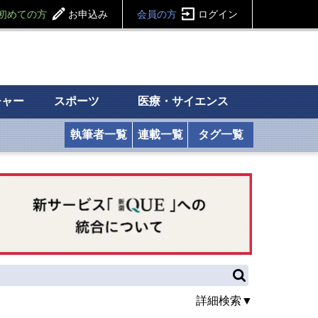
初めての方
お申込み
会員の方
ログイン
チャー
スポーツ
医療・サイエンス
執筆者一覧
連載一覧
タグ一覧
詳細検索▼