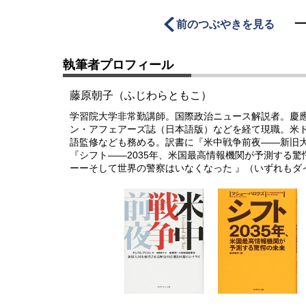
前のつぶやきを見る
執筆者プロフィール
藤原朝子（ふじわらともこ）
学習院大学非常勤講師。国際政治ニュース解説者。慶
ン・アフェアーズ誌（日本語版）などを経て現職。米
語監修なども務める。訳書に『米中戦争前夜――新旧
『シフト――2035年、米国最高情報機関が予測する
ーーそして世界の警察はいなくなった 』（いずれもダ