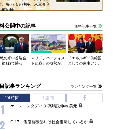
望、失われる秩序、米軍介入
の可能性
料公開中の記事
無料記事一覧
連戦の米中首脳会
マリ「ジハーディス
「エネルギー供給国
、第1戦で勝っ
ト組織」の攻勢が…
としての東南アジ…
…
目記事ランキング
ランキング一覧
24時間
1週間
f
1
ケース・スタディ３ 高嶋政伸vs.美元
2
Q.17 酒鬼薔薇聖斗は社会復帰しているか