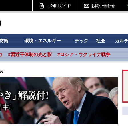
ご利用ガイド
お問い合わせ
ht フォーサイト
防衛
環境・エネルギー
テック
社会
カル
カ
#習近平体制の光と影
#ロシア・ウクライナ戦争
55