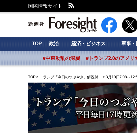
RSS
国際情報サイト
新潮社 Foresig
TOP
政治
経済・ビジネス
軍事・
#中東動乱の深層
#トランプ2.0のアメリ
TOP
>
トランプ「今日のつぶやき」解説付！
>
3月10日7:08～12: