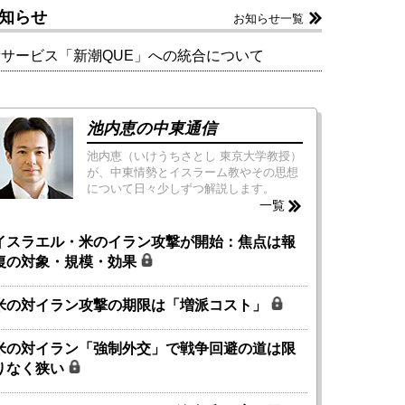
知らせ
お知らせ一覧
新サービス「新潮QUE」への統合について
池内恵の中東通信
池内恵（いけうちさとし 東京大学教授）
が、中東情勢とイスラーム教やその思想
について日々少しずつ解説します。
一覧
イスラエル・米のイラン攻撃が開始：焦点は報
復の対象・規模・効果
米の対イラン攻撃の期限は「増派コスト」
米の対イラン「強制外交」で戦争回避の道は限
りなく狭い