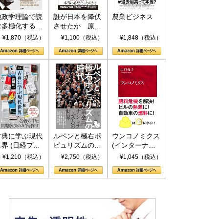
地政学理論で読
誰が日本を降伏
農業ビジネス
む多極化する世
させたか 原爆
界：トランプと
投下、ソ連参
¥1,870（税込）
¥1,100（税込）
¥1,848（税込）
RICSの挑戦
戦、そして聖断
(PHP新書)
古典に学ぶ現代
ルペンと極右ポ
ウンコノミクス
世界 (日経プレ
ピュリズムの時
(インターナシ
ミアシリーズ)
代：〈ヤヌス〉
ョナル新書)
¥1,210（税込）
¥2,750（税込）
¥1,045（税込）
の二つの顔