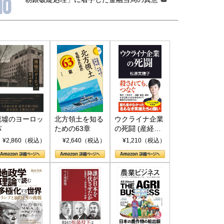
10
廃墟のヨーロッ
北方領土を知る
ウクライナ企業
パ
ための63章
の死闘 (産経セ
レクト S 039)
¥2,860（税込）
¥2,640（税込）
¥1,210（税込）