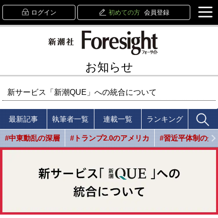
ログイン
初めての方
会員登録
お知らせ
新サービス「新潮QUE」への統合について
最新記事
執筆者一覧
連載一覧
ランキング
#中東動乱の深層
#トランプ2.0のアメリカ
#習近平体制の光