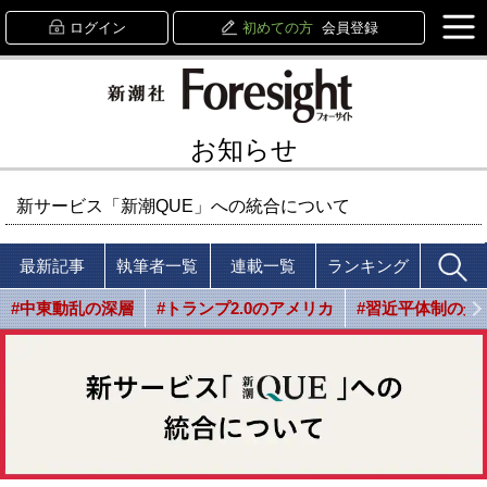
ログイン
初めての方
会員登録
お知らせ
新サービス「新潮QUE」への統合について
最新記事
執筆者一覧
連載一覧
ランキング
#中東動乱の深層
#トランプ2.0のアメリカ
#習近平体制の光