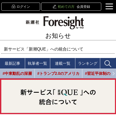
ログイン
初めての方
会員登録
お知らせ
新サービス「新潮QUE」への統合について
最新記事
執筆者一覧
連載一覧
ランキング
#中東動乱の深層
#トランプ2.0のアメリカ
#習近平体制の光