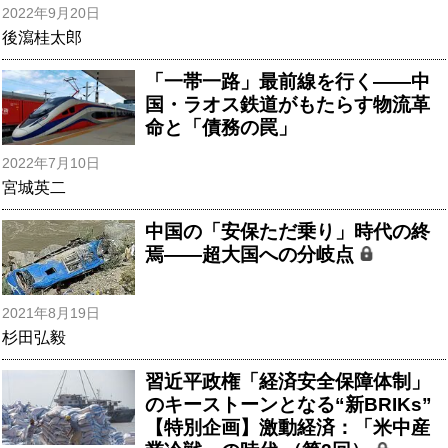
2022年9月20日
後瀉桂太郎
「一帯一路」最前線を行く――中
国・ラオス鉄道がもたらす物流革
命と「債務の罠」
2022年7月10日
宮城英二
中国の「安保ただ乗り」時代の終
焉――超大国への分岐点
2021年8月19日
杉田弘毅
習近平政権「経済安全保障体制」
のキーストーンとなる“新BRIKs”
【特別企画】激動経済：「米中産