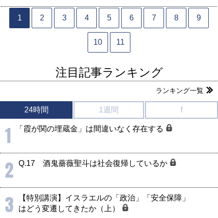
1
2
3
4
5
6
7
8
9
10
11
注目記事ランキング
ランキング一覧
24時間
1週間
f
1
「霞が関の埋蔵金」は間違いなく存在する
2
Q.17 酒鬼薔薇聖斗は社会復帰しているか
3
【特別講演】イスラエルの「政治」「安全保障」
はどう変遷してきたか（上）