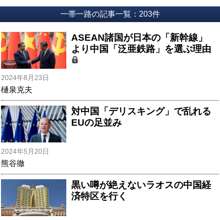
一帯一路の記事一覧：203件
ASEAN諸国が日本の「新幹線」
より中国「泛亜鉄路」を選ぶ理由
2024年8月23日
樋泉克夫
対中国「デリスキング」で乱れる
EUの足並み
2024年5月20日
熊谷徹
黒い噂が絶えないラオスの中国経
済特区を行く