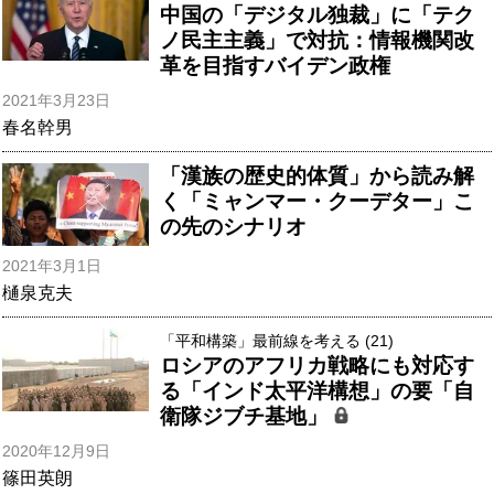
中国の「デジタル独裁」に「テク
ノ民主主義」で対抗：情報機関改
革を目指すバイデン政権
2021年3月23日
春名幹男
「漢族の歴史的体質」から読み解
く「ミャンマー・クーデター」こ
の先のシナリオ
2021年3月1日
樋泉克夫
「平和構築」最前線を考える (21)
ロシアのアフリカ戦略にも対応す
る「インド太平洋構想」の要「自
衛隊ジブチ基地」
2020年12月9日
篠田英朗