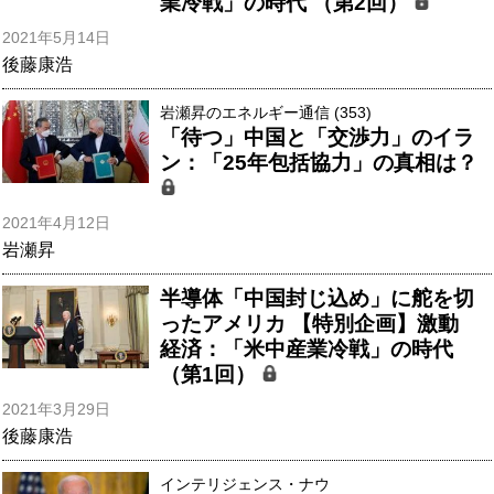
業冷戦」の時代 （第2回）
2021年5月14日
後藤康浩
岩瀬昇のエネルギー通信 (353)
「待つ」中国と「交渉力」のイラ
ン：「25年包括協力」の真相は？
2021年4月12日
岩瀬昇
半導体「中国封じ込め」に舵を切
ったアメリカ 【特別企画】激動
経済：「米中産業冷戦」の時代
（第1回）
2021年3月29日
後藤康浩
インテリジェンス・ナウ