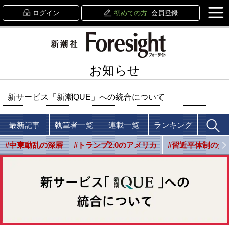
ログイン
初めての方
会員登録
お知らせ
新サービス「新潮QUE」への統合について
最新記事
執筆者一覧
連載一覧
ランキング
#中東動乱の深層
#トランプ2.0のアメリカ
#習近平体制の光