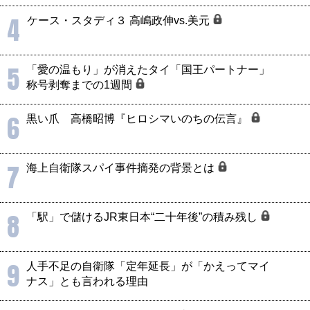
4
ケース・スタディ３ 高嶋政伸vs.美元
5
「愛の温もり」が消えたタイ「国王パートナー」
称号剥奪までの1週間
6
黒い爪 高橋昭博『ヒロシマいのちの伝言』
7
海上自衛隊スパイ事件摘発の背景とは
8
「駅」で儲けるJR東日本“二十年後”の積み残し
9
人手不足の自衛隊「定年延長」が「かえってマイ
ナス」とも言われる理由