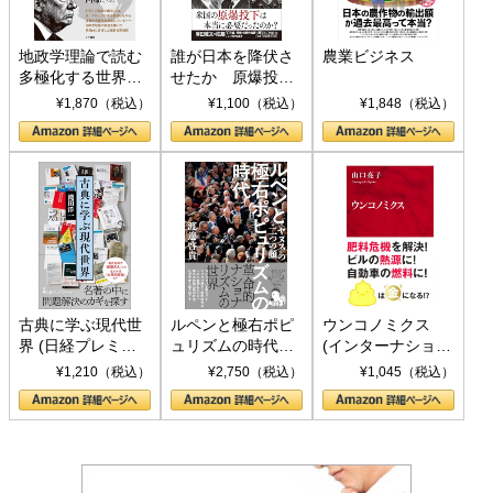
地政学理論で読む
誰が日本を降伏さ
農業ビジネス
多極化する世界：
せたか 原爆投
トランプとBRICS
下、ソ連参戦、そ
¥1,870（税込）
¥1,100（税込）
¥1,848（税込）
の挑戦
して聖断 (PHP新
書)
古典に学ぶ現代世
ルペンと極右ポピ
ウンコノミクス
界 (日経プレミア
ュリズムの時代：
(インターナショナ
シリーズ)
〈ヤヌス〉の二つ
ル新書)
¥1,210（税込）
¥2,750（税込）
¥1,045（税込）
の顔