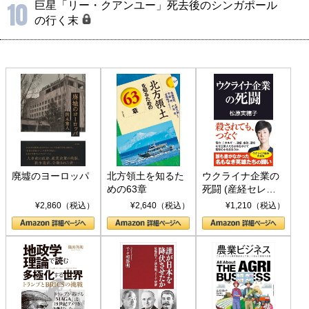
10
巨星「リー・クアンユー」死去後のシンガポール
の行く末
廃墟のヨーロッパ
北方領土を知るた
ウクライナ企業の
めの63章
死闘 (産経セレク
ト S 039)
¥2,860（税込）
¥2,640（税込）
¥1,210（税込）