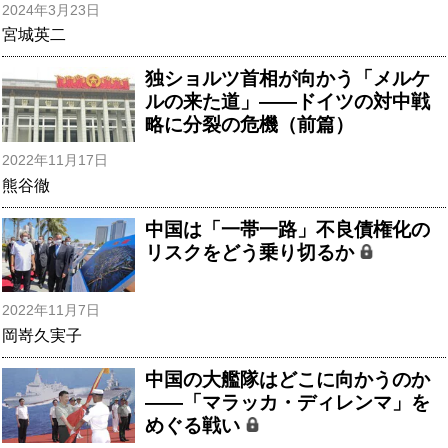
2024年3月23日
宮城英二
独ショルツ首相が向かう「メルケ
ルの来た道」――ドイツの対中戦
略に分裂の危機（前篇）
2022年11月17日
熊谷徹
中国は「一帯一路」不良債権化の
リスクをどう乗り切るか
2022年11月7日
岡嵜久実子
中国の大艦隊はどこに向かうのか
――「マラッカ・ディレンマ」を
めぐる戦い