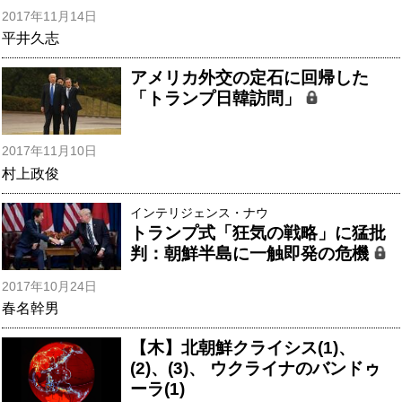
2017年11月14日
平井久志
アメリカ外交の定石に回帰した
「トランプ日韓訪問」
2017年11月10日
村上政俊
インテリジェンス・ナウ
トランプ式「狂気の戦略」に猛批
判：朝鮮半島に一触即発の危機
2017年10月24日
春名幹男
【木】北朝鮮クライシス(1)、
(2)、(3)、 ウクライナのバンドゥ
ーラ(1)