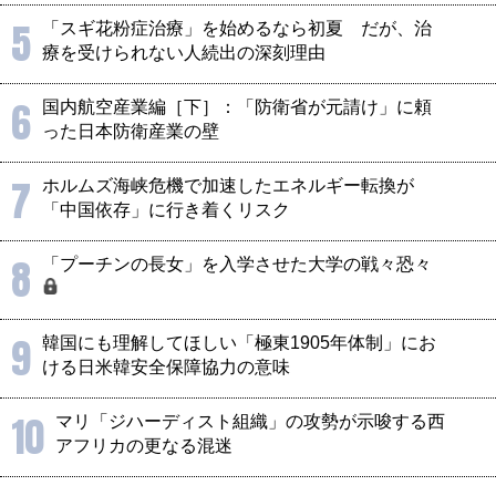
5
「スギ花粉症治療」を始めるなら初夏 だが、治
療を受けられない人続出の深刻理由
6
国内航空産業編［下］：「防衛省が元請け」に頼
った日本防衛産業の壁
7
ホルムズ海峡危機で加速したエネルギー転換が
「中国依存」に行き着くリスク
8
「プーチンの長女」を入学させた大学の戦々恐々
9
韓国にも理解してほしい「極東1905年体制」にお
ける日米韓安全保障協力の意味
10
マリ「ジハーディスト組織」の攻勢が示唆する西
アフリカの更なる混迷