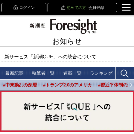
ログイン
初めての方
会員登録
お知らせ
新サービス「新潮QUE」への統合について
最新記事
執筆者一覧
連載一覧
ランキング
#中東動乱の深層
#トランプ2.0のアメリカ
#習近平体制の光