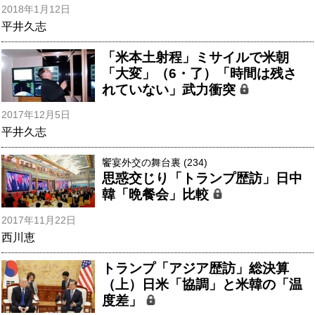
2018年1月12日
平井久志
「米本土射程」ミサイルで米朝
「大変」（6・了）「時間は残さ
れていない」武力衝突
2017年12月5日
平井久志
饗宴外交の舞台裏 (234)
思惑交じり「トランプ歴訪」日中
韓「晩餐会」比較
2017年11月22日
西川恵
トランプ「アジア歴訪」総決算
（上）日米「協調」と米韓の「温
度差」