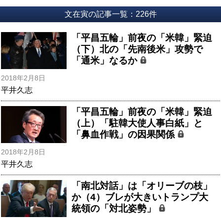
文在寅の記事一覧：226件
「平昌五輪」前夜の「米韓」緊迫
（下）北の「先南後米」攻勢で
「通米」なるか
2018年2月8日
平井久志
「平昌五輪」前夜の「米韓」緊迫
（上）「駐韓大使人事白紙」と
「鼻血作戦」の因果関係
2018年2月8日
平井久志
「南北対話」は「オリーブの枝」
か（4）ブレが大きいトランプ大
統領の「対北姿勢」