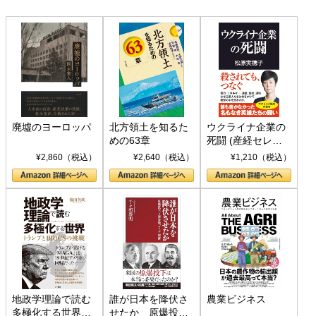
廃墟のヨーロッパ
北方領土を知るた
ウクライナ企業の
めの63章
死闘 (産経セレク
ト S 039)
¥2,860（税込）
¥2,640（税込）
¥1,210（税込）
地政学理論で読む
誰が日本を降伏さ
農業ビジネス
多極化する世界：
せたか 原爆投