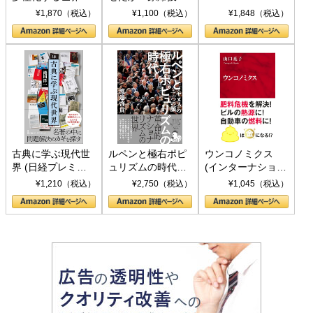
トランプとBRICS
下、ソ連参戦、そ
¥1,870（税込）
¥1,100（税込）
¥1,848（税込）
の挑戦
して聖断 (PHP新
書)
古典に学ぶ現代世
ルペンと極右ポピ
ウンコノミクス
界 (日経プレミア
ュリズムの時代：
(インターナショナ
シリーズ)
〈ヤヌス〉の二つ
ル新書)
¥1,210（税込）
¥2,750（税込）
¥1,045（税込）
の顔