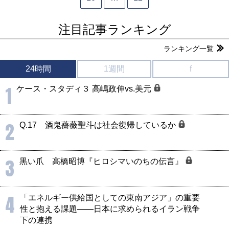
注目記事ランキング
ランキング一覧
24時間
1週間
f
1
ケース・スタディ３ 高嶋政伸vs.美元
2
Q.17 酒鬼薔薇聖斗は社会復帰しているか
3
黒い爪 高橋昭博『ヒロシマいのちの伝言』
4
「エネルギー供給国としての東南アジア」の重要
性と抱える課題――日本に求められるイラン戦争
下の連携