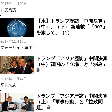
2017年11月20日
井尻秀憲
【水】トランプ歴訪「中間決算」
（中）、（下） 新連載「『007』
を旅して」（1）
2017年11月15日
フォーサイト編集部
トランプ「アジア歴訪」中間決算
（中）韓国の「立場」と「弱み」
2017年11月14日
平井久志
トランプ「アジア歴訪」中間決算
（上）「軍事行動」と「拉致問
題」