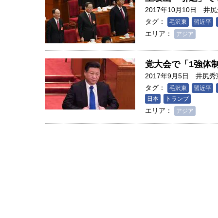
2017年10月10日
井尻
タグ：
毛沢東
習近平
エリア：
アジア
党大会で「1強体
2017年9月5日
井尻秀
タグ：
毛沢東
習近平
日本
トランプ
エリア：
アジア