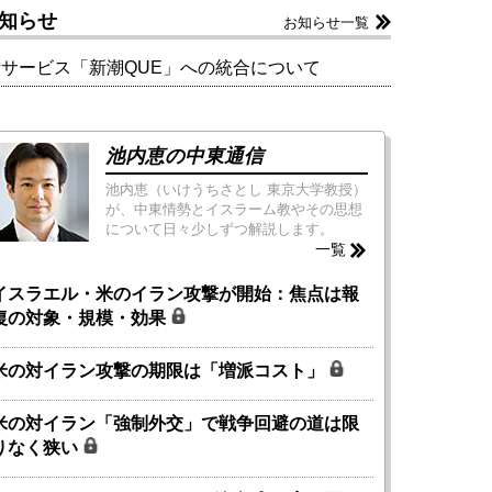
知らせ
お知らせ一覧
新サービス「新潮QUE」への統合について
池内恵の中東通信
池内恵（いけうちさとし 東京大学教授）
が、中東情勢とイスラーム教やその思想
について日々少しずつ解説します。
一覧
イスラエル・米のイラン攻撃が開始：焦点は報
復の対象・規模・効果
米の対イラン攻撃の期限は「増派コスト」
米の対イラン「強制外交」で戦争回避の道は限
りなく狭い