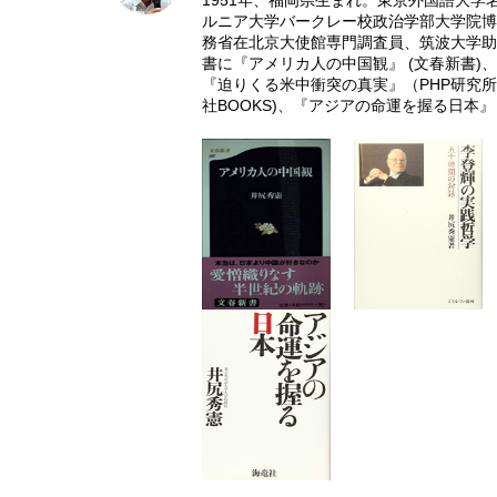
1951年、福岡県生まれ。東京外国語大
ルニア大学バークレー校政治学部大学院博士
務省在北京大使館専門調査員、筑波大学助
書に『アメリカ人の中国観』 (文春新書
『迫りくる米中衝突の真実』（PHP研究
社BOOKS)、『アジアの命運を握る日本