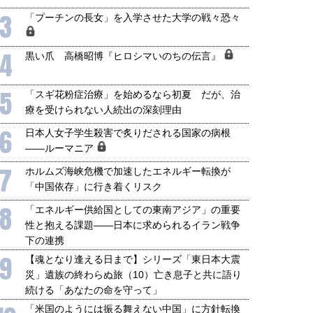
3
「プーチンの長女」を入学させた大学の戦々恐々
4
黒い爪 高橋昭博『ヒロシマいのちの伝言』
5
「スギ花粉症治療」を始めるなら初夏 だが、治
療を受けられない人続出の深刻理由
6
日本人女子学生殺害で炙りだされる国家の病根
――ルーマニア
7
ホルムズ海峡危機で加速したエネルギー転換が
「中国依存」に行き着くリスク
8
「エネルギー供給国としての東南アジア」の重要
性と抱える課題――日本に求められるイラン戦争
下の連携
9
【魂となり逢える日まで】シリーズ「東日本大震
災」遺族の終わらぬ旅（10）亡き息子と共に語り
続ける「あなたの命を守って」
「米国のようには振る舞えない中国」に方針転換