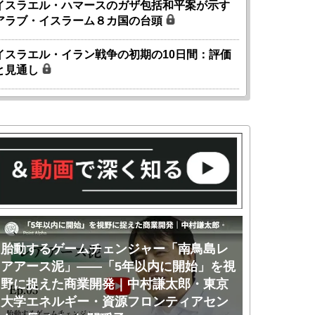
イスラエル・ハマースのガザ包括和平案が示す
アラブ・イスラーム８カ国の台頭
イスラエル・イラン戦争の初期の10日間：評価
と見通し
胎動するゲームチェンジャー「南鳥島レ
胎動するゲ
アアース泥」――「5年以内に開始」を視
アアース泥
野に捉えた商業開発｜中村謙太郎・東京
のか｜中村
大学エネルギー・資源フロンティアセン
ー・資源フ