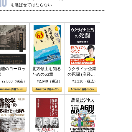
10
を選ばせてはならない
廃墟のヨーロッ
北方領土を知る
ウクライナ企業
パ
ための63章
の死闘 (産経セ
レクト S 039)
¥2,860（税込）
¥2,640（税込）
¥1,210（税込）