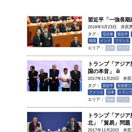
習近平「一強長期
2018年3月23日
井尻
タグ：
毛沢東
習近平
韓国
インド
フランス
エリア：
北米
アジア
トランプ「アジア
国の本音」
2017年11月20日
井尻
タグ：
習近平
安倍晋三
アメリカ
日本
トラン
エリア：
北米
アジア
人は「地上の太陽」を手にする
トランプ「アジア
合発電の現在地――実現・普及
北」「貿易」問題
界像」｜江尻晶・東京大学大学
2017年11月20日
井尻