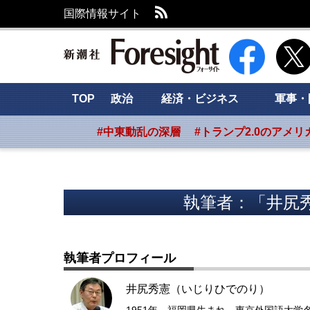
RSS
国際情報サイト
新潮社 Foresig
TOP
政治
経済・ビジネス
軍事・
#中東動乱の深層
#トランプ2.0のアメリ
執筆者：「井尻
執筆者プロフィール
井尻秀憲（いじりひでのり）