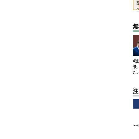
無
4
談
た
注