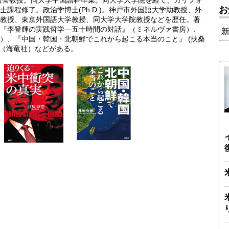
学名誉教授。同大学中国語科卒業。同大学大学院を経て、カリフォ
お
課程修了。政治学博士(Ph.D.)。神戸市外国語大学助教授、外
教授、東京外国語大学教授、同大学大学院教授などを歴任。著
)、『李登輝の実践哲学―五十時間の対話』（ミネルヴァ書房）、
所）、『中国・韓国・北朝鮮でこれから起こる本当のこと』 (扶桑
』（海竜社）などがある。