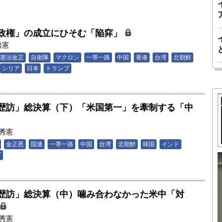
政権」の成立にひそむ「陥穽」
秀憲
憲法改正
自衛隊
マクロン
一帯一路
中国
香港
台湾
北朝鮮
シリア
日本
トランプ
歴訪」総決算（下）「米国第一」を牽制する「中
秀憲
金正恩
国連
一帯一路
中国
台湾
北朝鮮
韓国
インド
プ
胎動するゲームチェンジャー「南鳥島レ
か 核融
アアース泥」――日米欧豪による新たな
歴訪」総決算（中）噛み合わなかった米中「対
後の「世
サプライチェーン｜中村謙太郎・東京大
院新領域
学エネルギー・資源フロンティアセンタ
秀憲