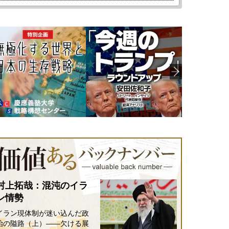
村上拓哉：混沌のイラ
ン情勢
イラン現体制が迷い込んだ政
治の隘路（上）――欠ける展