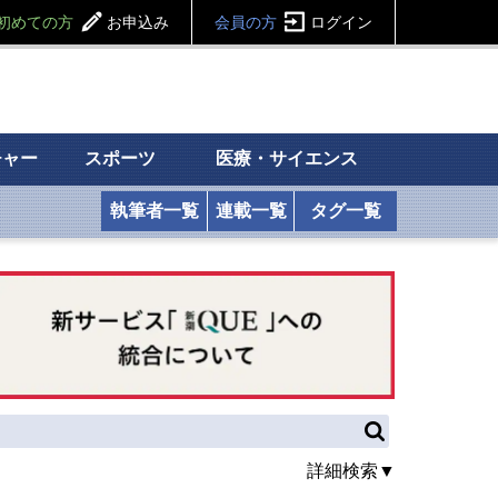
初めての方
お申込み
会員の方
ログイン
チャー
スポーツ
医療・サイエンス
執筆者一覧
連載一覧
タグ一覧
詳細検索▼