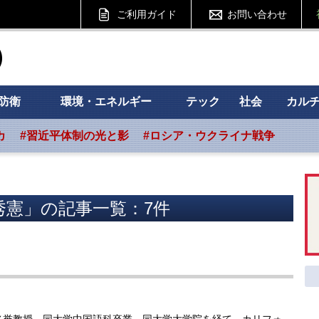
ご利用ガイド
お問い合わせ
ht フォーサイト
防衛
環境・エネルギー
テック
社会
カル
カ
#習近平体制の光と影
#ロシア・ウクライナ戦争
秀憲」の記事一覧：7件