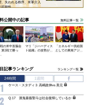
望、失われる秩序、米軍介入
の可能性
料公開中の記事
無料記事一覧
連戦の米中首脳会
マリ「ジハーディス
「エネルギー供給国
、第1戦で勝っ
ト組織」の攻勢が…
としての東南アジ…
…
目記事ランキング
ランキング一覧
24時間
1週間
f
1
ケース・スタディ３ 高嶋政伸vs.美元
2
Q.17 酒鬼薔薇聖斗は社会復帰しているか