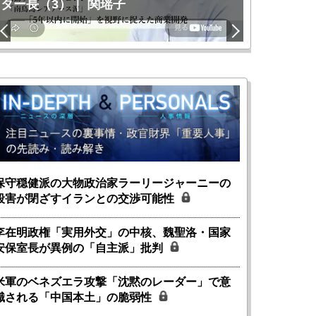
ター長（3）｜ 関瑶子
関瑶子
保守穏健派の大物政治家ラーリージャーニーの
殺害が閉ざすイランとの交渉可能性
李在明政権「実用外交」の中核、魏聖洛・国家
安保室長が異例の「自主派」批判
米軍のベネズエラ攻撃「沈黙のレーダー」で意
識される「中国本土」の脆弱性