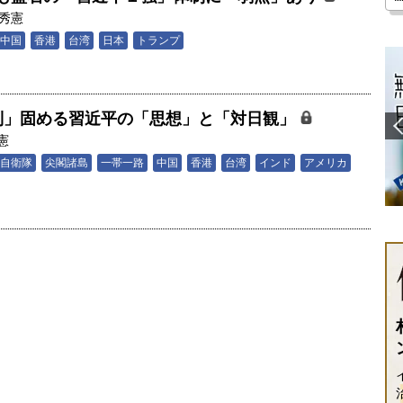
秀憲
中国
香港
台湾
日本
トランプ
制」固める習近平の「思想」と「対日観」
憲
自衛隊
尖閣諸島
一帯一路
中国
香港
台湾
インド
アメリカ