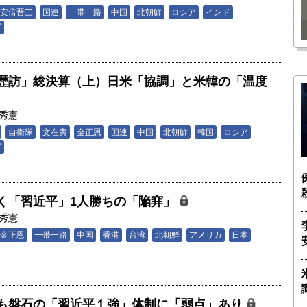
瑶子
ー長（4）｜ 関瑶子
安倍晋三
国連
一帯一路
中国
北朝鮮
ロシア
インド
プ
歴訪」総決算（上）日米「協調」と米韓の「温度
秀憲
自衛隊
文在寅
金正恩
国連
中国
北朝鮮
韓国
ロシア
プ
く「習近平」1人勝ちの「陥穽」
秀憲
金正恩
一帯一路
中国
香港
台湾
北朝鮮
アメリカ
日本
も盤石の「習近平１強」体制に「弱点」あり