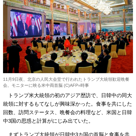
11月9日夜、北京の人民大会堂で行われたトランプ大統領歓迎晩餐
会。モニターに映る米中両首脳 (C)AFP=時事
トランプ米大統領の初のアジア歴訪で、日韓中の同大
統領に対するもてなしが興味深かった。食事を共にした
回数、訪問ステータス、晩餐会の料理など、米国と日韓
中3国の思惑と計算がにじみ出ていた。
まずトランプ大統領が日韓中3カ国の首脳と食事を共