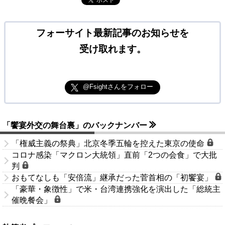
フォーサイト最新記事のお知らせを
受け取れます。
@Fsightさんをフォロー
「饗宴外交の舞台裏」のバックナンバー
「権威主義の祭典」北京冬季五輪を控えた東京の使命
コロナ感染「マクロン大統領」直前「2つの会食」で大批
判
おもてなしも「安倍流」継承だった菅首相の「初饗宴」
「豪華・象徴性」で米・台湾連携強化を演出した「総統主
催晩餐会」