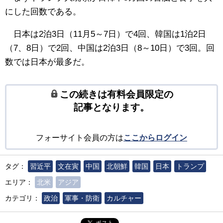
にした回数である。
日本は2泊3日（11月5～7日）で4回、韓国は1泊2日
（7、8日）で2回、中国は2泊3日（8～10日）で3回。回
数では日本が最多だ。
この続きは有料会員限定の
記事となります。
フォーサイト会員の方は
ここからログイン
タグ：
習近平
文在寅
中国
北朝鮮
韓国
日本
トランプ
エリア：
北米
アジア
カテゴリ：
政治
軍事・防衛
カルチャー
ポスト