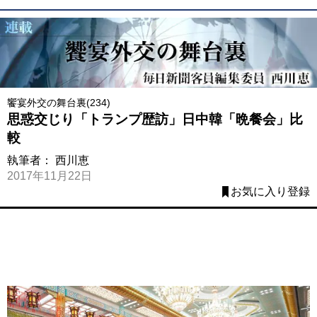
饗宴外交の舞台裏(234)
思惑交じり「トランプ歴訪」日中韓「晩餐会」比
較
執筆者：
西川恵
2017年11月22日
お気に入り登録