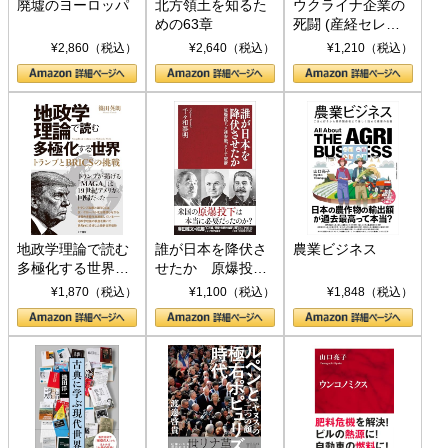
廃墟のヨーロッパ
北方領土を知るた
ウクライナ企業の
めの63章
死闘 (産経セレク
ト S 039)
¥2,860（税込）
¥2,640（税込）
¥1,210（税込）
地政学理論で読む
誰が日本を降伏さ
農業ビジネス
多極化する世界：
せたか 原爆投
トランプとBRICS
下、ソ連参戦、そ
¥1,870（税込）
¥1,100（税込）
¥1,848（税込）
の挑戦
して聖断 (PHP新
書)