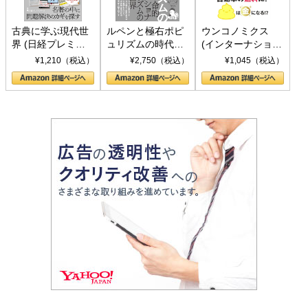
古典に学ぶ現代世
ルペンと極右ポピ
ウンコノミクス
界 (日経プレミア
ュリズムの時代：
(インターナショナ
シリーズ)
〈ヤヌス〉の二つ
ル新書)
¥1,210（税込）
¥2,750（税込）
¥1,045（税込）
の顔