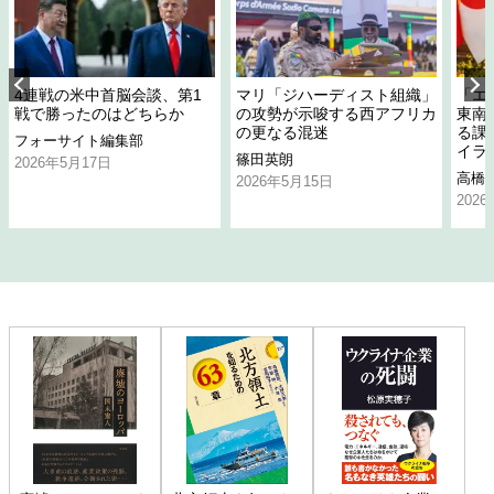
4連戦の米中首脳会談、第1
マリ「ジハーディスト組織」
「エ
戦で勝ったのはどちらか
の攻勢が示唆する西アフリカ
東南
の更なる混迷
る課
フォーサイト編集部
イラ
篠田英朗
2026年5月17日
高橋
2026年5月15日
202