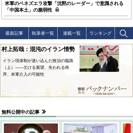
米軍のベネズエラ攻撃「沈黙のレーダー」で意識される
「中国本土」の脆弱性
最新記事
執筆者一覧
連載一覧
ランキング
村上拓哉：混沌のイラン情勢
イラン現体制が迷い込んだ政治の隘路
（上）――欠ける展望、失われる秩
序、米軍介入の可能性
無料公開中の記事