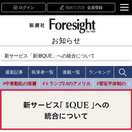
ログイン
初めての方
会員登録
お知らせ
新サービス「新潮QUE」への統合について
最新記事
執筆者一覧
連載一覧
ランキング
#中東動乱の深層
#トランプ2.0のアメリカ
#習近平体制の光